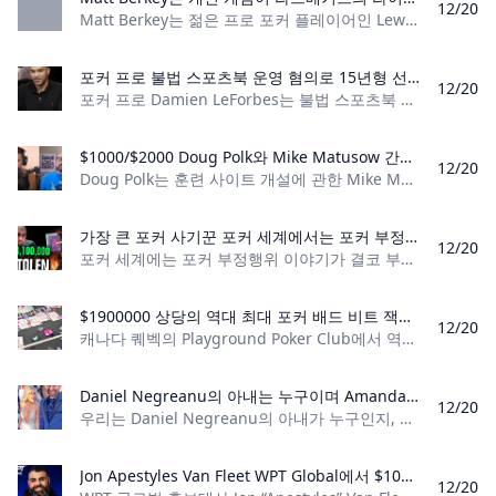
12/20
Matt Berkey는 젊은 프로 포커 플레이어인 Lewis Spencer에게 라스베거스에서 좋은 고액 현금 게임에 참여할 능력이 부족하다는 점을 잔인할 정도로 솔직하게 말했
포커 프로 불법 스포츠북 운영 혐의로 15년형 선고 포커 프로 Damien LeForbes는 불법 스포츠북 운영 및 자금 세탁 혐의로 유죄를 인정한 후 최대 15년의 징역형을 선고받을 수 있습니다.
12/20
포커 프로 Damien LeForbes는 불법 스포츠북 운영 및 자금 세탁 혐의로 유죄를 인정한 후 최대 15년의 징역형을 선고받을 수 있습니다. Damien LeForbes 정교한 설정 톱 기록된 토너
$1000/$2000 Doug Polk와 Mike Matusow 간의 원한 대결이 뜨거워지고 있습니다. Doug Polk는 훈련 사이트 개설에 관한 Mike Matusow의 트위터 여론 조사를 범죄라고 부르며 빠르게 $1000/$2000 헤즈업 챌린지로 발전했습니다.
12/20
Doug Polk는 훈련 사이트 개설에 관한 Mike Matusow의 Twitter 여론 조사를 범죄라고 부르며 빠르게 $1,000/$2,000 헤즈업 챌린지로 발전했습니다. Doug Polk는 훈련장 개설에 관한
가장 큰 포커 사기꾼 포커 세계에서는 포커 부정행위 이야기가 결코 부족하지 않을 것이며 올해도 예외는 아니었습니다. 여기 가장 큰 포커 사기꾼들이 있습니다.
12/20
포커 세계에는 포커 부정행위 이야기가 결코 부족하지 않을 것이며 올해도 예외는 아니었습니다. 여기 가장 큰 포커 사기꾼들이 있습니다. 그러나 포커 세계에서는 악당이
$1900000 상당의 역대 최대 포커 배드 비트 잭팟 적중! 캐나다 퀘벡의 Playground Poker Club에서 $1900000에 달하는 역대 최대 포커 배드 비트 잭팟이 터졌습니다.
12/20
캐나다 퀘벡의 Playground Poker Club에서 역대 최대 규모의 포커 배드 비트 잭팟이 터졌습니다. 지난주 수요일, 설명할 수 없는 저위험 현금 게임에서 막대한 CAD $2,590,1
Daniel Negreanu의 아내는 누구이며 Amanda Leatherman과 DNegs는 아직 결혼한 상태입니까? 우리는 Daniel Negreanu의 아내가 누구인지 Daniel Negreanu와 Amanda Leatherman이 아직 결혼했는지 자주 묻는 질문을 받습니다. 답변은 다음과 같습니다.
12/20
우리는 Daniel Negreanu의 아내가 누구인지, Daniel Negreanu와 Amanda Leatherman이 아직 결혼했는지 자주 묻는 질문을 받습니다. 답변은 다음과 같습
Jon Apestyles Van Fleet WPT Global에서 $10K~$100K 자금 챌린지 진행 WPT 글로벌 홍보대사 Jon “Apestyles” Van Fleet는 $10000에서 $100000 자금 챌린지를 진행하고 있습니다. 실패하면 수염이 깎이게 됩니다!
12/20