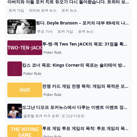
아버지와 아들 포커 치트 듀오가 다시 돌아왔습니다. 트위터 보고서에 따르면 미국 동부 해안에 거주하는 아버지와 아들이 포커 게임을 하다가 다시 돌아왔고 여러분 근처에서 게임을 보러 올 수도 있습니다. 내 탬파 친구들이 서
포커 가십
라이브 포커 뉴스
포커 뉴스
찢다. Doyle Brunson – 포커의 대부 89세의 나이로 사망 포커의 대부 Doyle Brunson이 어젯밤 89세의 나이로 세상을 떠났습니다. 10개의 WSOP 팔찌를 획득하고 1976년과 1977년에 WSOP 메인 이벤트에서 연속 우승을
주요 기사
포커 가십
포커 뉴스
투-텐-잭 Two Ten JACK의 목표: 31점을 획득한 첫 번째 플레이어가 되세요 플레이어 수: 2명 카드 수: 52장 카드 순위: (낮음) 2 – 에이스, 트럼프 슈트(높음) 게임 유
Poker Rule
킹스 코너 목표: Kings Corner의 목표는 솔리테어 방식으로 모든 카드를 8개의 더미로 제거하는 것입니다. 게임은 4개의 더미로 시작하며, 플레이하는 동안 코너에 4개를 더
Poker Rule
전쟁 카드 게임 전쟁 목적: 게임의 목적은 모든 카드를 획득하는 것입니다. 플레이어 수: 2명 MATERIALS OF WAR: 표준 52장 카드 덱 게임 유형: 카드 게임 대상: 모든 연령층 전쟁 개요 전쟁, 그게
Poker Rule
오그냔 디모프 포커뉴스에서 다루는 이벤트 이벤트 장소 상 2023 PokerStars EPT 키프로스$25,000 NL 홀덤 I 7위 $70,800 2023 World Series of Poker이벤트 #37: $2,000 노리밋 홀덤 119번째 $4,776 2023 PokerStars Caribbean Adventure$25,000 PCA 하
글로벌 포커 지수 순위
오그냔 디모프
투표 게임 투표 게임의 목적: 투표 게임의 목적은 6점을 획득하는 첫 번째 플레이어가 되는 것입니다. 플레이어 수: 5~10명 자료: 지침, 투표 카드 90장, 질문 카드 160
Poker Rule