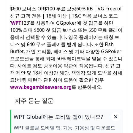
$600 보너스 OR$100 무료 보상60% RB | VG Freeroll
신규 고객 전용 | 18세 이상 | T&C 적용 보너스 코드
‘
WPT
123’을 사용하여 GGpoker에 첫 입금을 하면
100% 최대 $600 첫 입금 보너스 또는 $50 무료 플레이
중에서 선택할 수 있습니다. 영국 플레이어는 매칭 보
너스 및 £40 무료 플레이를 받게 됩니다. 또한 Fish
Buffet, 개인 프리롤, 레이스 및 기타 다양한 GGPoker
프로모션을 통해 최대 60% 레이크백을 받을 수 있습니
다. 사이트 검토 방문이용 약관이 적용됩니다. 신규 고
객 제안 및 18세 이상만 해당. 책임감 있게 도박을 하세
요! 베팅 패턴과 관련하여 도움이 필요한 경우
www.begambleaware.org
를 방문하세요.
자주 묻는 질문
WPT Global에는 모바일 앱이 있나요?
WPT 글로벌 모바일 앱: 기능, 가용성 및 다운로드