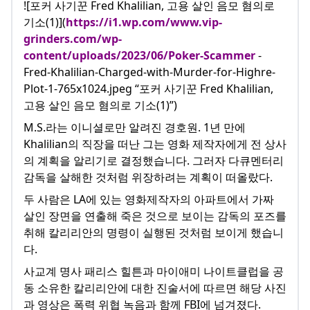
![포커 사기꾼 Fred Khalilian, 고용 살인 음모 혐의로
기소(1)](
https://i1.wp.com/www.vip-
grinders.com/wp-
content/uploads/2023/06/Poker-Scammer
-
Fred-Khalilian-Charged-with-Murder-for-Highre-
Plot-1-765x1024.jpeg “포커 사기꾼 Fred Khalilian,
고용 살인 음모 혐의로 기소(1)”)
M.S.라는 이니셜로만 알려진 경호원. 1년 만에
Khalilian의 직장을 떠난 그는 영화 제작자에게 전 상사
의 계획을 알리기로 결정했습니다. 그러자 다큐멘터리
감독을 살해한 것처럼 위장하려는 계획이 떠올랐다.
두 사람은 LA에 있는 영화제작자의 아파트에서 가짜
살인 장면을 연출해 죽은 것으로 보이는 감독의 포즈를
취해 칼리리안의 명령이 실행된 것처럼 보이게 했습니
다.
사교계 명사 패리스 힐튼과 마이애미 나이트클럽을 공
동 소유한 칼리리안에 대한 진술서에 따르면 해당 사진
과 영상은 폭력 위협 녹음과 함께 FBI에 넘겨졌다.