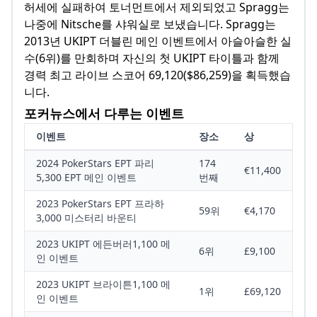
허세에 실패하여 토너먼트에서 제외되었고 Spragg는
나중에 Nitsche를 샤워실로 보냈습니다. Spragg는
2013년 UKIPT 더블린 메인 이벤트에서 아슬아슬한 실
수(6위)를 만회하며 자신의 첫 UKIPT 타이틀과 함께
경력 최고 라이브 스코어 69,120($86,259)을 획득했습
니다.
포커뉴스에서 다루는 이벤트
이벤트
장소
상
2024 PokerStars EPT 파리
174
€11,400
5,300 EPT 메인 이벤트
번째
2023 PokerStars EPT 프라하
59위
€4,170
3,000 미스터리 바운티
2023 UKIPT 에든버러1,100 메
6위
£9,100
인 이벤트
2023 UKIPT 브라이튼1,100 메
1위
£69,120
인 이벤트