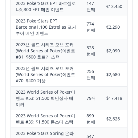
2023 PokerStars EPT 바르셀로
147
€13,450
나5,300 EPT 메인 이벤트
번째
2023 PokerStars EPT
774
Barcelona1,100 Estrellas 포커
€2,290
번째
투어 메인 이벤트
2023년 월드 시리즈 오브 포커
328
(World Series of Poker)이벤트
$2,090
번째
#81: $600 울트라 스택
2023년 월드 시리즈 오브 포커
256
(World Series of Poker)이벤트
$2,680
번째
#70: $400 거상
2023 World Series of Poker이
벤트 #53: $1,500 백만장자 메
79위
$17,418
이커
2023 World Series of Poker이
899
$2,626
벤트 #39: $1,500 몬스터 스택
번째
2023 PokerStars Spring 온라
547