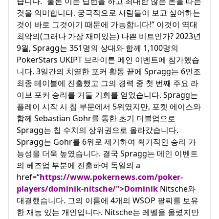
습니다. “물론 이는 딥런을 하고 최대한 많은 돈을 따는
것을 의미합니다. 궁극적으로 사람들이 보고 싶어하는
것이 바로 그것이기 때문에 가능합니다!” 이것이 역대
최악의(그러나 가장 재미있는) 나쁜 비트인가? 2023년
9월, Spragg는 351명의 상대와 함께 1,100명의
PokerStars UKIPT 브라이튼 메인 이벤트에 참가했습
니다. 3일간의 치열한 포커 활동 끝에 Spragg는 6인조
최종 테이블에 진출했고 그의 경력 중 첫 번째 주요 라
이브 포커 승리를 거둘 기회를 얻었습니다. Spragg는
플레이 시작 시 칩 부문에서 5위였지만, 포켓 에이스와
함께 Sebastian Gohr를 통한 초기 더블업으로
Spragg는 칩 수치의 상위권으로 올라갔습니다.
Spragg는 Gohr를 6위로 제거하여 획기적인 승리 가
능성을 더욱 높였습니다. 결국 Spragg는 메인 이벤트
의 헤즈업 부분에 진출하여 독일의 a
href=“
https://www.pokernews.com/poker-
players/dominik-nitsche/">Dominik
Nitsche와
대결했습니다. 그의 이름에 4개의 WSOP 팔찌를 보유
한 재능 있는 개인입니다. Nitsche는 레벨을 올렸지만