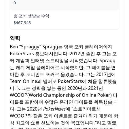
0
총 포커 생방송 수익
$467,948
약력
Ben “Spraggy” Spragg는 영국 포커 플레이어이자
PokerStars 홍보대사입니다. 2012년 졸업 후 그는 포
커 게임과 인터넷 스트리밍을 시작했습니다. Spragg
는 캐쉬 게임 플레이어로 시작했지만, 그 테이블을 연
마한 후 토너먼트 포커로 옮겼습니다. 그는 2017년에
Team Online의 멤버로 PokerStars에 처음 합류했습
니다. 그는 경력을 쌓는 동안 2020년과 2021년
WCOOP(World Championship of Online Poker) 타
이틀을 포함하여 수많은 온라인 타이틀을 획득했습니
다. 그는 2020년
PokerNews
에 “스트리머로서
WCOOP와 같은 포커 이벤트를 즐겨야 하기 때문에 항
상 최고의 쇼를 선보이는 것이 목표입니다.“라고 말했