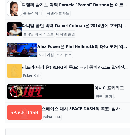
파멜라 발자노 약력 Pamela “Pamsi” Balzano는 아르헨티나 포커 플레이어이자 GPoker Twitch Squad의 멤버입니다. 라틴 아메리카에서 가장 유명한 포커 콘텐츠 제작자 중 한 명인 Pamsi는
룸 플레이어
파멜라 발자노
다니엘 콜먼 약력 Daniel Colman은 2014년에 포커계에 돌풍을 일으키며 포커 역사상 최고의 해 중 하나로 놀라운 $22,389,481를 획득했습니다. 2017년 이후 C
올타임 머니 리스트
다니엘 콜먼
Alex Foxen은 Phil Hellmuth의 Q4o 포커 역사상 최악의 콜을 불렀습니다. 누군가에게는 “화이트 매직"일 수도 있지만 Alex Foxen에게는 Phil Hellmuth의 악명 높은 Q4o 올인 콜을 역사상 최악의 콜이라고 부르
포커 가십
포커 뉴스
리프키(터키 왕) RIFKI의 목표: 터키 왕이라고도 알려진 Rıfkı의 목표는 게임이 끝날 때 가장 좋은 점수를 얻는 것입니다. 플레이어 수: 4명 재료: 52장으로 구성된 표준 덱
Poker Rule
아시아포커리그 웹사이트: http://asiapokerleague.com/ 토너먼트 스포트라이트 2024년 5월 28일~7월 17일 미국 제55회 월드 포커 시리즈 - WSOP 2024, 라스베가스 2024년 5월 30일 - 6월 9일 영국
관광
포커
포커 데이터
스페이스 대시 SPACE DASH의 목표: 발사 시퀀스를 구축하여 테이블을 정리하는 첫 번째 플레이어가 되십시오. 플레이어 수: 3 – 6 재료: 카드 120장, 각각 20장의 카드로 구성
Poker Rule