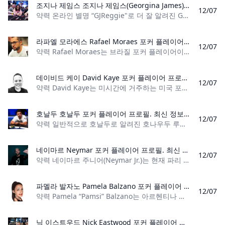
조지나 제임스 조지나 제임스(Georgina James) 포커 플레이어 프로필. 최신 정보, 상금 및 갤러리를 확인하세요.
12/07
약력 온라인 별명 “GJReggie"로 더 잘 알려진 Georgina James는 영국의 포커 플레이어이자 Twitch 스트리머이자 PokerStars 홍보대사입니다. Ja
라파엘 모라에스 Rafael Moraes 포커 플레이어 프로필. 최신 정보, 상금 및 갤러리를 확인하세요.
12/07
약력 Rafael Moraes는 브라질 포커 플레이어이자 PokerStars 홍보대사입니다. 그는 180만 달러 이상의 현금을 보유하고 있으며 브라질 역대 상금 목록 상위 10위 안에 듭니다
데이비드 케이 David Kaye 포커 플레이어 프로필. 최신 정보, 상금 및 갤러리를 확인하세요.
12/07
약력 David Kaye는 미시간에 거주하는 미국 포커 플레이어입니다. 그는 PokerStars 홍보대사입니다. 포커뉴스에서 다루는 이벤트 이벤트 장소 상 2023 NAPT 라스베가스$1,100
호날두 호날두 포커 플레이어 프로필. 최신 정보, 상금 및 갤러리를 확인하세요.
12/07
약력 일반적으로 호날두로 알려진 호나우두 루스 나즈리오 데 리마(Ronaldo Lus Nazrio de Lima)는 전직 프로 축구 선수이며 아름다운 경기를 펼친 최고의 포워드 중
네이마르 Neymar 포커 플레이어 프로필. 최신 정보, 상금 및 갤러리를 확인하세요.
12/07
약력 네이마르 주니어(Neymar Jr.)는 현재 파리 생제르맹에서 뛰고 있는 브라질 축구 선수입니다. 그는 세계에서 가장 재능 있는 축구 선수 중 한 명으로 널리 알
파멜라 발자노 Pamela Balzano 포커 플레이어 프로필. 최신 정보, 상금 및 갤러리를 확인하세요.
12/07
약력 Pamela “Pamsi” Balzano는 아르헨티나 포커 플레이어이자 GPoker Twitch Squad의 멤버입니다. 라틴 아메리카에서 가장 유명한 포커 콘텐츠 제작자 중 한 명인 Pamsi는
닉 이스트우드 Nick Eastwood 포커 플레이어 프로필. 최신 정보, 상금 및 갤러리를 확인하세요.