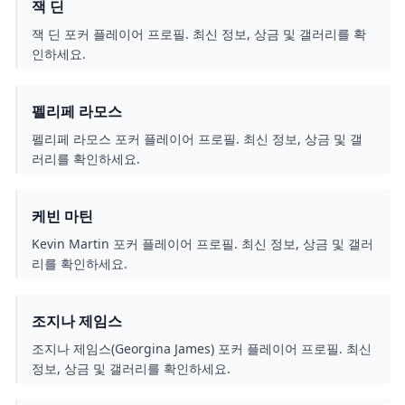
잭 딘
잭 딘 포커 플레이어 프로필. 최신 정보, 상금 및 갤러리를 확
인하세요.
펠리페 라모스
펠리페 라모스 포커 플레이어 프로필. 최신 정보, 상금 및 갤
러리를 확인하세요.
케빈 마틴
Kevin Martin 포커 플레이어 프로필. 최신 정보, 상금 및 갤러
리를 확인하세요.
조지나 제임스
조지나 제임스(Georgina James) 포커 플레이어 프로필. 최신
정보, 상금 및 갤러리를 확인하세요.