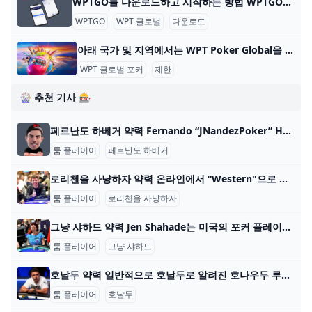
WPTGO를 다운로드하고 시작하는 방법 WPTGO를 다운로드하고 온라인 포커를 시작하는 방법 World Poker Tour와 관련된 온라인 포커 플랫폼인 WPTGO를 시작하는 것은 간단하고 빠릅니다. 다음의 간단한
WPTGO
WPT 글로벌
다운로드
아래 국가 및 지역에서는 WPT Poker Global을 다운로드하고 플레이할 수 없습니다. WPT Global Poker는 100개 이상의 국가에서 플레이어가 접속할 수 있지만 현지 규정에 따른 특정 제한 사항이 있습니다. 아래 국가 및 지역에서 WPT Poker Global을 다운
WPT 글로벌 포커
제한
🎡 추천 기사 🎰
페르난도 하베거 약력 Fernando “JNandezPoker” Habegger는 스위스 포커 프로이자 GPoker Omaha Squad의 전 멤버입니다. 2006년부터 온라인 그라인더로 활동하고 있는 Habegger는 201
룸 플레이어
페르난도 하베거
로리첸을 사냥하자 약력 온라인에서 “Western"으로 더 잘 알려진 Lasse Jagd Lauritsen은 덴마크 포커 플레이어이자 Team PokerStars Pro Online의 멤버입
룸 플레이어
로리첸을 사냥하자
그냥 샤하드 약력 Jen Shahade는 미국의 포커 플레이어, 체스 플레이어, 해설자 및 작가입니다. 그녀는 두 차례 미국 여성 챔피언이자 FIDE 여성 그랜드마스터 타이틀을 보유하고
룸 플레이어
그냥 샤하드
호날두 약력 일반적으로 호날두로 알려진 호나우두 루스 나즈리오 데 리마(Ronaldo Lus Nazrio de Lima)는 전직 프로 축구 선수이며 아름다운 경기를 펼친 최고의 포워드 중
룸 플레이어
호날두