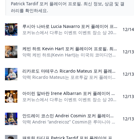
Patrick Tardif 포커 플레이어 프로필. 최신 정보, 상금 및 갤
러리를 확인하세요.
루시아 나바로 Lucia Navarro 포커 플레이어 프로필. 최신 정보, 상금 및 갤러리를 확인하세요.
12/14
포커뉴스에서 다루는 이벤트 이벤트 장소 상 2023 888poker LIVE Coventry888 메인 이벤트 67위 £1,900 2023 World Series of Poker이벤트 #76: $10,000 WSOP 메인 이벤트 월드 챔피언십 1474번째 $15,000 2023
케빈 하트 Kevin Hart 포커 플레이어 프로필. 최신 정보, 상금 및 갤러리를 확인하세요.
12/13
약력 케빈 하트(Kevin Hart)는 미국의 코미디언이자 배우입니다. 열정적인 포커 플레이어인 그는 전 PokerStars이자 파티 포커 홍보대사입니다
리카르도 마테우스 Ricardo Mateus 포커 플레이어 프로필. 최신 정보, 상금 및 갤러리를 확인하세요.
12/13
약력 Ricardo Mateus는 포르투갈 포커 플레이어이자 888poker StreamTeam의 멤버입니다. Mateus는 2018년에 자신의 Twitch 채널을 설정하여 레크리에이션
아이린 알바란 Irene Albarran 포커 플레이어 프로필. 최신 정보, 상금 및 갤러리를 확인하세요.
12/13
포커뉴스에서 다루는 이벤트 이벤트 장소 상 2023 PokerStars EPT Barcelona1,100 Estrellas 포커 투어 메인 이벤트 704번째 €2,290 2019 World Series of Poker이벤트 #75: $1,000+111 리틀 원 드롭 노리밋 홀덤 359
안드레이 코스민 Andrei Cosmin 포커 플레이어 프로필. 최신 정보, 상금 및 갤러리를 확인하세요.
12/13
약력 Andrei “andreicoz” Cosmin은 루마니아 포커 플레이어이자 888poker 스트림 팀의 멤버입니다. 그는 2019년 11월 트위치 파트너가 되었고, 한 달 뒤 100달러에서 10,0
패트릭 타디프 Patrick Tardif 포커 플레이어 프로필. 최신 정보, 상금 및 갤러리를 확인하세요.