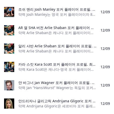
조쉬 맨리 Josh Manley 포커 플레이어 프로필. 최신 정보, 상금 및 갤러리를 확인하세요.
12/09
약력 Josh Manley는 영국 포커 플레이어이자 888poker StreamTeam의 멤버입니다. Manley는 18세부터 포커를 플레이해 왔으며 플레이 머니에서 실제 현
AR 열 SHA 버전 Arlie Shaban 포커 플레이어 프로필. 최신 정보, 상금 및 갤러리를 확인하세요.
12/09
약력 Arlie Shaban은 캐나다 포커 플레이어이자 Twitch 스트리머이자 PokerStars 홍보대사입니다. 2022년 Shaban은 자신의 성공을 Twitch에서 스트리밍하면서
알리 샤반 Arlie Shaban 포커 플레이어 프로필. 최신 정보, 상금 및 갤러리를 확인하세요.
12/09
약력 Arlie Shaban은 캐나다 포커 플레이어이자 Twitch 스트리머이자 PokerStars 홍보대사입니다. 2022년 Shaban은 자신의 성공을 Twitch에서 스트리밍하면서
카라 스캇 Kara Scott 포커 플레이어 프로필. 최신 정보, 상금 및 갤러리를 확인하세요.
12/09
약력 Kara Scott은 캐나다-영국 포커 플레이어이자 진행자, 방송인으로 포커의 가장 큰 쇼에 출연한 것으로 가장 잘 알려져 있습니다. 2016년에 그녀는 최신 888poker 홍
얀 바그너 Jan Wagner 포커 플레이어 프로필. 최신 정보, 상금 및 갤러리를 확인하세요.
12/09
약력 Jan “HansiWurst” Wagner는 독일의 포커 플레이어이자 DJ입니다. 그는 또한 GPoker Twitch Squad의 멤버이기도 합니다. 포커뉴스에서 다루는 이벤트 이벤트 장소 상 2023 포커
안드리자나 글리고릭 Andrijana Gligoric 포커 플레이어 프로필. 최신 정보, 상금 및 갤러리를 확인하세요.
12/09
약력 Andrijana Gligoric은 세르비아 포커 플레이어이자 GPoker Twitch Squad의 멤버입니다. 포커뉴스에서 다루는 이벤트 이벤트 장소 상 2021 GGPoker WSOP 온라인 팔찌 이벤트이벤트