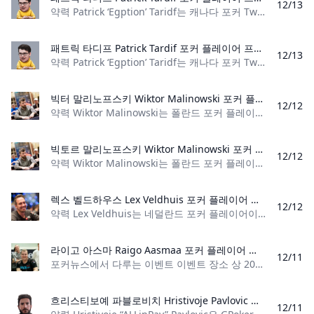
12/13
약력 Patrick ‘Egption’ Taridf는 캐나다 포커 Twitch 스트리머이자 GPoker Twitch Squad의 멤버입니다. 웨스턴 온타리오 대학을 졸업한 패트릭은 외국어로서 영어를 가르치기 위해 한국
패트릭 타디프 Patrick Tardif 포커 플레이어 프로필. 최신 정보, 상금 및 갤러리를 확인하세요.
12/13
약력 Patrick ‘Egption’ Taridf는 캐나다 포커 Twitch 스트리머이자 GPoker Twitch Squad의 멤버입니다. 웨스턴 온타리오 대학을 졸업한 패트릭은 외국어로서 영어를 가르치기 위해 한국
빅터 말리노프스키 Wiktor Malinowski 포커 플레이어 프로필. 최신 정보, 상금 및 갤러리를 확인하세요.
12/12
약력 Wiktor Malinowski는 폴란드 포커 플레이어입니다. 2021년 9월에 그는 슈퍼 하이롤러 볼 유럽 메인 이벤트에서 통산 최고 상금 $3,690,000를
빅토르 말리노프스키 Wiktor Malinowski 포커 플레이어 프로필. 최신 정보, 상금 및 갤러리를 확인하세요.
12/12
약력 Wiktor Malinowski는 폴란드 포커 플레이어입니다. 2021년 9월에 그는 슈퍼 하이롤러 볼 유럽 메인 이벤트에서 통산 최고 상금 $3,690,000를
렉스 벨드하우스 Lex Veldhuis 포커 플레이어 프로필. 최신 정보, 상금 및 갤러리를 확인하세요.
12/12
약력 Lex Veldhuis는 네덜란드 포커 플레이어이자 PokerStars 홍보대사입니다. 인기 있는 Twitch 스트리머인 Veldhuis는 정기적으로 자신의 Twitch 채널에서 수천 명의 시
라이고 아스마 Raigo Aasmaa 포커 플레이어 프로필. 최신 정보, 상금 및 갤러리를 확인하세요.
12/11
포커뉴스에서 다루는 이벤트 이벤트 장소 상 2020 킹스 오브 탈린1,100 메인 이벤트 63위 €2,280 2018 OlyBet Kings of Tallinn1,100 메인 이벤트 30일 €2,110 2017 World Series of Pok
흐리스티보예 파블로비치 Hristivoje Pavlovic 포커 플레이어 프로필. 최신 정보, 상금 및 갤러리를 확인하세요.
12/11