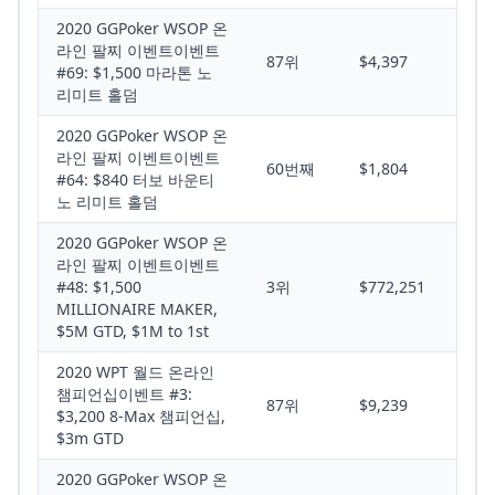
2020 GGPoker WSOP 온
라인 팔찌 이벤트이벤트
87위
$4,397
#69: $1,500 마라톤 노
리미트 홀덤
2020 GGPoker WSOP 온
라인 팔찌 이벤트이벤트
60번째
$1,804
#64: $840 터보 바운티
노 리미트 홀덤
2020 GGPoker WSOP 온
라인 팔찌 이벤트이벤트
#48: $1,500
3위
$772,251
MILLIONAIRE MAKER,
$5M GTD, $1M to 1st
2020 WPT 월드 온라인
챔피언십이벤트 #3:
87위
$9,239
$3,200 8-Max 챔피언십,
$3m GTD
2020 GGPoker WSOP 온