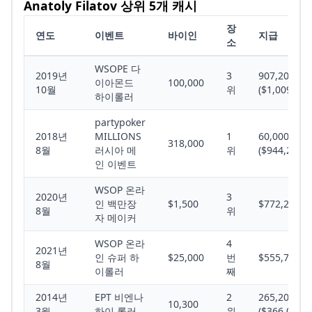
Anatoly Filatov 상위 5개 캐시
장
연도
이벤트
바이인
지급
소
WSOPE 다
2019년
3
907,201
이아몬드
100,000
10월
위
($1,009,279
하이롤러
partypoker
2018년
MILLIONS
1
60,000,000
318,000
8월
러시아 메
위
($944,230)
인 이벤트
WSOP 온라
2020년
3
인 백만장
$1,500
$772,251
8월
위
자 메이커
WSOP 온라
4
2021년
인 슈퍼 하
$25,000
번
$555,720
8월
이롤러
째
2014년
EPT 비엔나
2
265,200
10,300
3월
하이 롤러
위
($366,070)