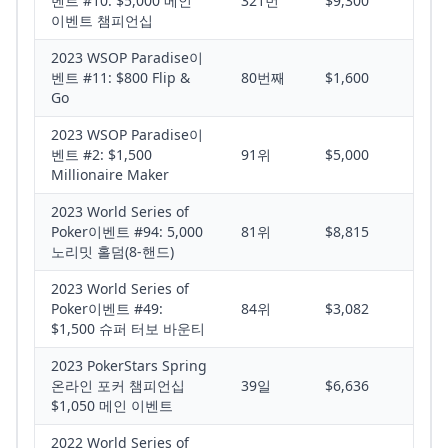
벤트 #10: $5,000 메인
321번
$9,300
이벤트 챔피언십
2023 WSOP Paradise이
벤트 #11: $800 Flip &
80번째
$1,600
Go
2023 WSOP Paradise이
벤트 #2: $1,500
91위
$5,000
Millionaire Maker
2023 World Series of
Poker이벤트 #94: 5,000
81위
$8,815
노리밋 홀덤(8-핸드)
2023 World Series of
Poker이벤트 #49:
84위
$3,082
$1,500 슈퍼 터보 바운티
2023 PokerStars Spring
온라인 포커 챔피언십
39일
$6,636
$1,050 메인 이벤트
2022 World Series of