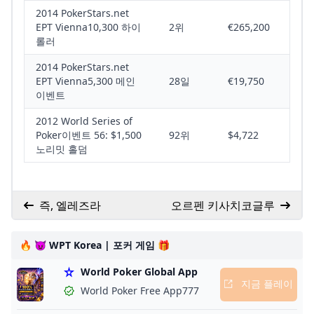
2014 PokerStars.net
EPT Vienna10,300 하이
2위
€265,200
롤러
2014 PokerStars.net
EPT Vienna5,300 메인
28일
€19,750
이벤트
2012 World Series of
Poker이벤트 56: $1,500
92위
$4,722
노리밋 홀덤
즉, 엘레즈라
오르펜 키사치코글루
🔥 😈 WPT Korea | 포커 게임 🎁
World Poker Global App
지금 플레이
World Poker Free App777