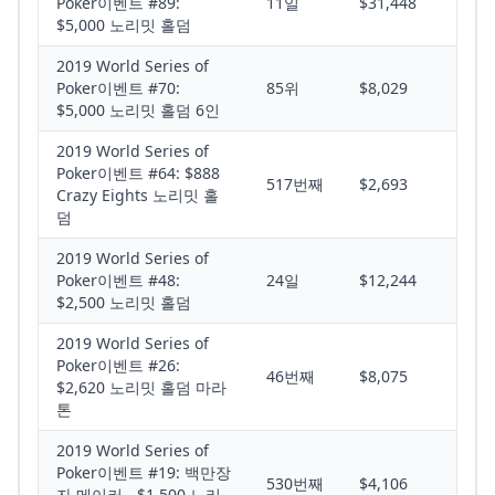
Poker이벤트 #89:
11일
$31,448
$5,000 노리밋 홀덤
2019 World Series of
Poker이벤트 #70:
85위
$8,029
$5,000 노리밋 홀덤 6인
2019 World Series of
Poker이벤트 #64: $888
517번째
$2,693
Crazy Eights 노리밋 홀
덤
2019 World Series of
Poker이벤트 #48:
24일
$12,244
$2,500 노리밋 홀덤
2019 World Series of
Poker이벤트 #26:
46번째
$8,075
$2,620 노리밋 홀덤 마라
톤
2019 World Series of
Poker이벤트 #19: 백만장
530번째
$4,106
자 메이커 - $1,500 노리