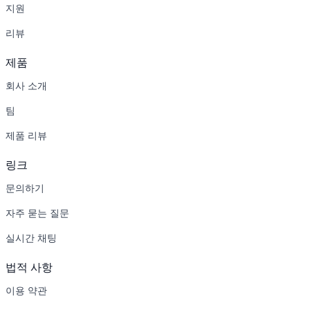
지원
리뷰
제품
회사 소개
팀
제품 리뷰
링크
문의하기
자주 묻는 질문
실시간 채팅
법적 사항
이용 약관