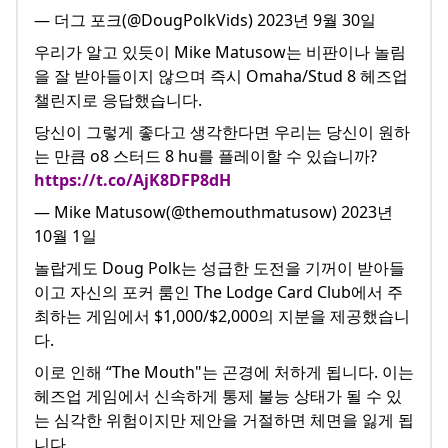
— 더그 포크(@DougPolkVids) 2023년 9월 30일
우리가 알고 있듯이 Mike Matusow는 비판이나 놀림
을 잘 받아들이지 않으며 즉시 Omaha/Stud 8 헤즈업
챌린지로 응답했습니다.
당신이 그렇게 좋다고 생각한다면 우리는 당신이 원하
는 만큼 o8 스터드 8 hu를 플레이할 수 있습니까?
https://t.co/AjK8DFP8dH
— Mike Matusow(@themouthmatusow) 2023년
10월 1일
놀랍게도 Doug Polk는 성급한 도전을 기꺼이 받아들
이고 자신의 포커 룸인 The Lodge Card Club에서 주
최하는 게임에서 $1,000/$2,000의 지분을 제공했습니
다.
이로 인해 “The Mouth"는 곤경에 처하게 됩니다. 이는
헤즈업 게임에서 신속하게 통제 불능 상태가 될 수 있
는 심각한 위험이지만 제안을 거절하면 체면을 잃게 됩
니다.