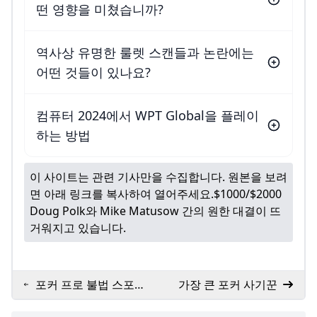
떤 영향을 미쳤습니까?
역사상 유명한 룰렛 스캔들과 논란에는
어떤 것들이 있나요?
컴퓨터 2024에서 WPT Global을 플레이
하는 방법
이 사이트는 관련 기사만을 수집합니다. 원본을 보려
면 아래 링크를 복사하여 열어주세요.
$1000/$2000
Doug Polk와 Mike Matusow 간의 원한 대결이 뜨
거워지고 있습니다.
포커 프로 불법 스포츠
가장 큰 포커 사기꾼
북 운영 혐의로 15년형