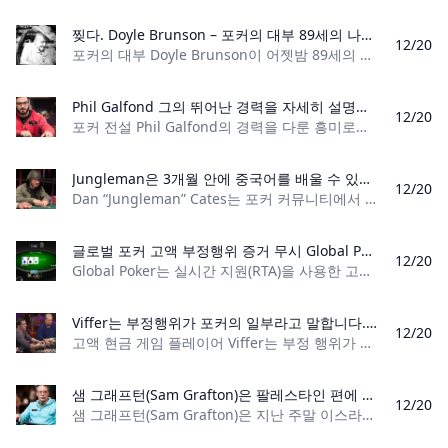
찢다. Doyle Brunson – 포커의 대부 89세의 나이로 사망 포커의 대부 Doyle Brunson이 어젯밤 89세의 나이로 세상을 떠났습니다. 우리 시대의 가장 큰 포커 전설이 편히 잠들기를 바랍니다.
12/20
포커의 대부 Doyle Brunson이 어젯밤 89세의 나이로 세상을 떠났습니다. 10개의 WSOP 팔찌를 획득하고 1976년과 1977년에 WSOP 메인 이벤트에서 연속 우승을
Phil Galfond 그의 뛰어난 경력을 자세히 설명하는 다큐멘터리 공개 포커 전설 Phil Galfond의 경력을 다룬 흥미롭고 새로운 4부작 다큐멘터리가 YouTube에 공개되었습니다. 여기서 시청하세요.
12/20
포커 전설 Phil Galfond의 경력을 다룬 흥미로운 새 다큐멘터리가 YouTube에 공개되었습니다. 4부작 시리즈에는 지난 20년간 그의 라이벌들이 그의 성격
Jungleman은 3개월 안에 중국어를 배울 수 있는 Crazy Prop Bet을 제안합니다 Jungleman은 사상 가장 미친 프롭 베팅 중 하나를 생각해냈습니다. Cates는 중국어를 단 3개월만 배우면 유창하게 배울 수 있다고 생각합니다!
12/20
Dan “Jungleman” Cates는 포커 커뮤니티에서 지금까지 본 것 중 가장 미친 프롭 베팅 중 하나를 생각해냈습니다. 큰 판돈을 걸고 있는 포커 스타는 단 3개월 만에 중국어를 배워 유창
글로벌 포커 고액 부정행위 증거 무시 Global Poker는 RTA를 사용한 고액 포커 부정행위의 증거를 가리키는 압도적인 증거를 무시했다는 비난을 받았습니다.
12/20
Global Poker는 실시간 지원(RTA)을 사용한 고액 부정행위의 증거를 가리키는 “압도적인 증거"를 무시했다는 비난을 받았습니다. Solve
Viffer는 부정행위가 포커의 일부라고 말합니다. 가장 좋은 것은 잡히지 않는 것입니다! 고액 현금 게임 플레이어인 Viffer는 부정 행위가 포커의 일부이며 최고의 플레이어는 잡히지 않는다고 주장하여 소란을 일으켰습니다!
12/20
고액 현금 게임 플레이어 Viffer는 부정 행위가 포커의 일부이며 최고의 플레이어는 잡히지 않는다고 주장하여 포커 커뮤니티를 소란스럽게 만들었습니다! 부정 행
샘 그래프턴(Sam Grafton)은 팔레스타인 편에 서서 엄청난 똥폭풍을 일으켰습니다. 샘 그래프턴(Sam Grafton)은 이스라엘에 대한 기습 공격 이후 팔레스타인을 지지하는 트윗을 올린 뒤 큰 비난을 받았습니다.
12/20
샘 그래프턴(Sam Grafton)은 지난 주말 이스라엘에 대한 기습 공격이 있은 후 팔레스타인을 지지한다는 트윗을 올린 뒤 비난을 받았고 일부는 심지어 포커스타