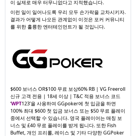
이 실제로 매우 터무니없다고 지적했습니다.
이런 일이 일어나도록 우리 모두 손가락을 교차시키자.
결과가 어떻게 나오든 관계없이 이것은 포커 커뮤니티
를 위한 훌륭한 엔터테인먼트가 될 것입니다.
$600 보너스 OR$100 무료 보상60% RB | VG Freeroll
신규 고객 전용 | 18세 이상 | T&C 적용 보너스 코드
‘
WPT
123’을 사용하여 GGpoker에 첫 입금을 하면
100% 최대 $600 첫 입금 보너스 또는 $50 무료 플레이
중에서 선택할 수 있습니다. 영국 플레이어는 매칭 보
너스 및 £40 무료 플레이를 받게 됩니다. 또한 Fish
Buffet, 개인 프리롤, 레이스 및 기타 다양한 GGPoker