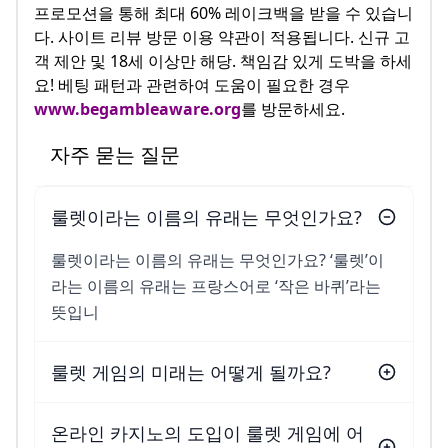
프로모션을 통해 최대 60% 레이크백을 받을 수 있습니
다. 사이트 리뷰 방문 이용 약관이 적용됩니다. 신규 고
객 제안 및 18세 이상만 해당. 책임감 있게 도박을 하세
요! 베팅 패턴과 관련하여 도움이 필요한 경우
www.begambleaware.org
를 방문하세요.
자주 묻는 질문
룰렛이라는 이름의 유래는 무엇인가요?
룰렛이라는 이름의 유래는 무엇인가요? ‘룰렛’이
라는 이름의 유래는 프랑스어로 ‘작은 바퀴’라는
뜻입니
룰렛 게임의 미래는 어떻게 될까요?
온라인 카지노의 도입이 룰렛 게임에 어