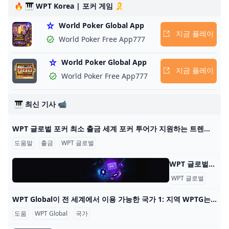
선고
🔥 🎹 WPT Korea | 포커 게임 🎗️
World Poker Global App
지금 플레이
World Poker Free App777
World Poker Global App
지금 플레이
World Poker Free App777
🎹 최신 기사 📹
WPT 글로벌 포커 최소 출금 세계 포커 투어가 지원하는 트렌디한 포커 플랫폼 WPT 글로벌의 혜택을 알아보세요. 원활한 게임 플레이를 위한 간편한 입출금 프로세스에 대해 배워보세요. 2022년에
도움말
출금
WPT 글로벌
WPT 글로벌 - 자주 묻는 질문: 온라인 포커 WPT 글로벌 - 자주 묻는 질문: 온라인 포커 내 계정 어떻게 게임을 시작하나요? WPT 글로벌에서 게임을 하려면, 기기에 앱을 다운로드하고 설치하세요. 이 단계를 완료한 후
WPT 글로벌
자주 
WPT Global이 전 세계에서 이용 가능한 국가 1: 지역 WPTG는 다음 지역을 지원합니다: 대한민국 🇰🇷 일본 🇯🇵 베트남 🇻🇳 멕시코 🇲🇽 말레이시아 🇲🇾 인도네시아 🇮🇩 WPTG는 이러한 지역에 오프라인 부서
도움
WPT Global
국가