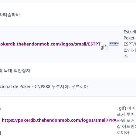
 브라티슬라바
Estrel
Poker 
.
/pokerdb.thehendonmob.com/logos/small/ESTPT
ESPT/
gif)
말라가
가
dov의 늑대 백만장자
Nacional de Poker - CNP888 무르시아, 무르시아
포
. gif) 
포커 투어 
https://pokerdb.thehendonmob.com/logos/small/PPA
파워 포커
갈 어드벤
]
로이아