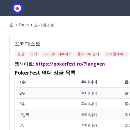
Tours
포커페스트
Home
포커페스트
관광
포커
포커 데이터베이스
플레이어 결과
포커 플레이어
웹사이트:
https://pokerfest.ro/?lang=en
PokerFest 역대 상금 목록
1위
루마니아
올
2위
루마니아
로
3위
루마니아
루
4번째
루마니아
미
5위
루마니아
리