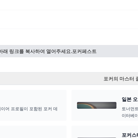
아래 링크를 복사하여 열어주세요.
포커페스트
포커의 마스터 
일본 오
레이어 프로필이 포함된 포커 데
토너먼트
이터베
포커스