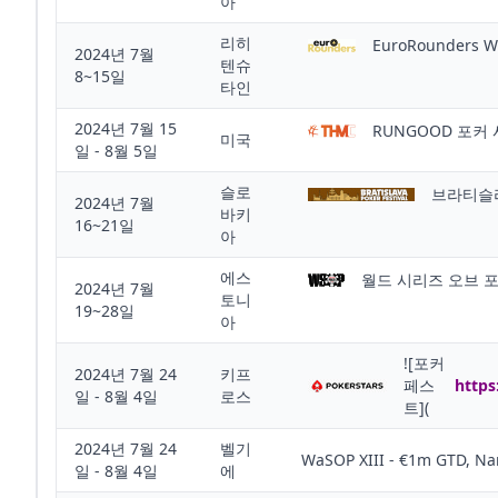
아
리히
EuroRounders W
2024년 7월
텐슈
8~15일
타인
2024년 7월 15
RUNGOOD 포커 시리
미국
일 - 8월 5일
슬로
브라티슬
2024년 7월
바키
16~21일
아
에스
월드 시리즈 오브 포커
2024년 7월
토니
19~28일
아
![포커
2024년 7월 24
키프
페스
http
일 - 8월 4일
로스
트](
2024년 7월 24
벨기
WaSOP XIII - €1m GTD, N
일 - 8월 4일
에