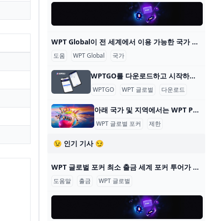
WPT
WPT
WPT Global이 전 세계에서 이용 가능한 국가 1: 지역 WPTG는 다음 지역을 지원합니다: 대한민국 🇰🇷 일본 🇯🇵 베트남 🇻🇳 멕시코 🇲🇽 말레이시아 🇲🇾 인도네시아 🇮🇩 WPTG는 이러한 지역에 오프라인 부서
도움
WPT Global
국가
WPTGO를 다운로드하고 시작하는 방법 WPTGO를 다운로드하고 온라인 포커를 시작하는 방법 World Poker Tour와 관련된 온라인 포커 플랫폼인 WPTGO를 시작하는 것은 간단하고 빠릅니다. 다음의 간단한
WPTGO
WPT 글로벌
다운로드
아래 국가 및 지역에서는 WPT Poker Global을 다운로드하고 플레이할 수 없습니다. WPT Global Poker는 100개 이상의 국가에서 플레이어가 접속할 수 있지만 현지 규정에 따른 특정 제한 사항이 있습니다. 아래 국가 및 지역에서 WPT Poker Global을 다운
WPT 글로벌 포커
제한
😉 인기 기사 😏
WPT 글로벌 포커 최소 출금 세계 포커 투어가 지원하는 트렌디한 포커 플랫폼 WPT 글로벌의 혜택을 알아보세요. 원활한 게임 플레이를 위한 간편한 입출금 프로세스에 대해 배워보세요. 2022년에
도움말
출금
WPT 글로벌
WPT
WPT