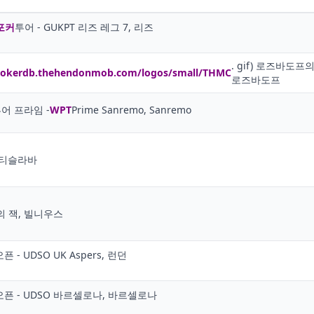
포커
투어 - GUKPT 리즈 레그 7, 리즈
. gif) 로즈바도프
/pokerdb.thehendonmob.com/logos/small/THMC
로즈바도프
어 프라임 -
WPT
Prime Sanremo, Sanremo
라티슬라바
월의 잭, 빌니우스
 오픈 - UDSO UK Aspers, 런던
ck 오픈 - UDSO 바르셀로나, 바르셀로나