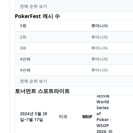
전체 순위 보기
PokerFest 캐시 수
1위
루마니아
2위
루마니아
3위
루마니아
4번째
루마니아
4번째
루마니아
전체 순위 보기
토너먼트 스포트라이트
제55회
World
Series
2024년 5월 28
of
미국
일~7월 17일
Poker -
WSOP
2024, 라