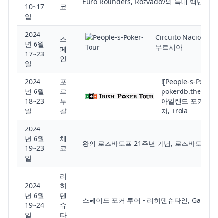
Euro Rounders, Rozvadov의 늑대 백만장자
10~17
코
일
2024
Circuito Nacional
스
년 6월
무르시아
페
17~23
인
일
2024
포
![People-s-Poker-T
년 6월
르
pokerdb.thehend
18~23
투
아일랜드 포커 투어
일
갈
처, Troia
2024
년 6월
체
왕의 로즈바도프 21주년 기념, 로즈바도프
19~23
코
일
리
2024
히
년 6월
텐
스페이드 포커 투어 - 리히텐슈타인, Gamprin
19~24
슈
일
타