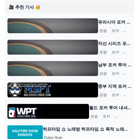
🎥 추천 기사 🥳
유라시아 포커 투어 웹사이트: eapokertour.com 2024년 1월 24~28일 슬로바키아 EA 포커 투어 - EAPT 브라티슬라바, 브라티슬라바 (11) 2024년 2월 15~19일 스페인 EA 포커 투어 - EAPT 마드
관광
포커
포커 데
자선 시리즈 포커(CSOP) 웹사이트: https://www.charityseriesofpoker.org 채리티 시리즈 오브 포커(CSOP) 결과 수 1위 미국 매튜 스타우트 5 2위 미국 제이미 커스테터 3 2위 칠레 닉 유니스 3 4번째 미국 앤서니 지노 2 4번
관광
포커
포커 데
남부 포커 투어 토너먼트 스포트라이트 2024년 5월 28일~7월 17일 미국 제55회 World Series of Poker - WSOP 2024, 라스베거스 2024년 5월 30일 - 6월 9일 영국 그로스브너 영국 포커
관광
포커
포커 데
중부 지역 포커 투어 웹사이트: http://www.msptpoker.com 2024년 1월 11~14일 미국 중부 지역 포커 투어 - MSPT 쇼다운 시리즈 시쿠안, 샌디에고(엘 캐종) (19) 2024년 1월 25~28일 미국 중부 포커
관광
포커
포커 데
월드 포커 투어 내셔널 시리즈 지금 PartyPoker.com에서 자격을 획득하고 World Poker Tour National 이벤트 중 하나에 참여하세요. WPTN 자격을 얻는 방법을 알아보려면 여기를 클릭하세요. 웹사이트:
관광
포커
포커 데이터
하프타임 쇼 노래방 하프타임 쇼 목적 노래방: 하프타임 쇼에 맞춰 노래를 부릅니다. 플레이어 수: 2명 이상 재료: 성악, 마이크(선택) 게임 유형: 슈퍼볼 게임 관객: 5명 이상 하프타
Poker Rule