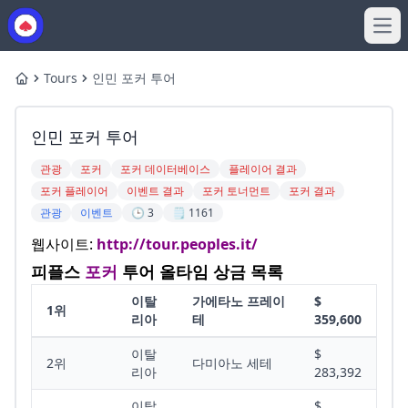
Ope
Tours
인민 포커 투어
Home
인민 포커 투어
관광
포커
포커 데이터베이스
플레이어 결과
포커 플레이어
이벤트 결과
포커 토너먼트
포커 결과
관광
이벤트
🕒 3
🗒️ 1161
웹사이트:
http://tour.peoples.it/
피플스
포커
투어 올타임 상금 목록
이탈
가에타노 프레이
$
1위
리아
테
359,600
이탈
$
2위
다미아노 세테
리아
283,392
이탈
$