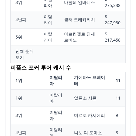
3위
나탈레 알바니스
리아
275,338
이탈
$
4번째
월터 트레카리치
리아
247,930
이탈
아르칸젤로 안세
$
5위
리아
르비노
217,458
전체 순위
보기
피플스 포커 투어 캐시 수
이탈리
가에타노 프레이
1위
11
아
테
이탈리
1위
알폰소 시몬
11
아
이탈리
3위
미르코 카시에리
9
아
이탈리
4번째
니노 디 토마소
8
아