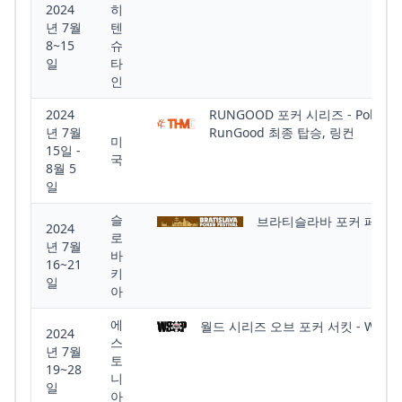
2024
히
년 7월
텐
8~15
슈
일
타
인
2024
RUNGOOD 포커 시리즈 - PokerGO(
년 7월
RunGood 최종 탑승, 링컨
미
15일 -
국
8월 5
일
슬
브라티슬라바 포커 페스티
2024
로
년 7월
바
16~21
키
일
아
에
월드 시리즈 오브 포커 서킷 - WSOP
2024
스
년 7월
토
19~28
니
일
아