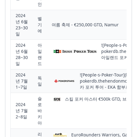
인
2024
벨
년 6월
기
여름 축제 - €250,000 GTD, Namur
23~30
에
일
2024
아
![People-s-Poker-T
년 6월
일
pokerdb.thehend
28~30
랜
아일랜드 포커 투어
일
드
2024
![People-s-Poker-Tour](https:
독
년 7월
pokerdb.thehendonmob.com
일
1~7일
카 포커 투어 - EKA 함부르크, 
슬
스킬 포커 마스터 €500k GTD, 브라
2024
로
년 7월
바
2~8일
키
아
리
EuroRounders Warriors, Gampr