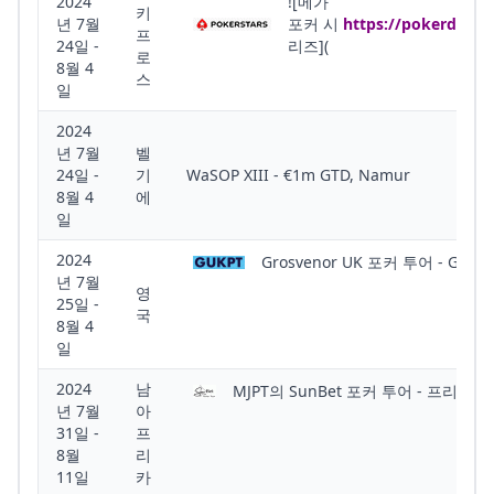
2024
![메가
키
년 7월
포커 시
https://pokerdb.t
프
24일 -
리즈](
로
8월 4
스
일
2024
년 7월
벨
24일 -
기
WaSOP XIII - €1m GTD, Namur
8월 4
에
일
2024
Grosvenor UK 포커 투어 - GUKPT G
년 7월
영
25일 -
국
8월 4
일
2024
남
MJPT의 SunBet 포커 투어 - 프리토
년 7월
아
31일 -
프
8월
리
11일
카