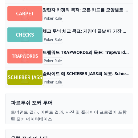
양탄자 카펫의 목적: 모든 카드를 모양별로 오름차순으로 기초 더미에 넣습니다. 플레이어 수: 1명 카드 수: 52장 카드 순위: (낮음) 에이스 – 킹 (높음) 게임 유형: 솔
Poker Rule
체크 무늬 체크 목표: 게임이 끝날 때 가장 많은 점수를 얻은 플레이어가 되세요. 플레이어 수: 2명 카드 수: 52장 게임 유형: 낚시 관객: 성인 수표 소개 Checks는 James Ya
Poker Rule
트랩워드 TRAPWORDS의 목표: Trapwords의 목표는 괴물을 물리치는 첫 번째 팀이 되는 것입니다. 플레이어 수: 4~8명 재료: 방 타일 7개, 몬스터 5개,
Poker Rule
슬라이드 예 SCHIEBER JASS의 목표: Schieber Jass의 목표는 3000점을 획득하는 첫 번째 팀이 되는 것입니다. 플레이어 수: 4명 재료: 36 카드 재스 팩 1개 게임 유형: 트릭 테이킹 카
Poker Rule
파르투쉬 포커 투어
토너먼트 결과, 이벤트 결과, 사진 및 플레이어 프로필이 포함
된 포커 데이터베이스