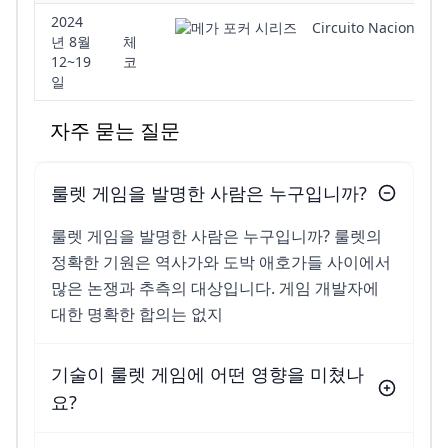
2024
Circuito Nacional d
년 8월
체
12~19
코
일
자주 묻는 질문
룰렛 게임을 발명한 사람은 누구입니까?
룰렛 게임을 발명한 사람은 누구입니까? 룰렛의
정확한 기원은 역사가와 도박 애호가들 사이에서
많은 논쟁과 추측의 대상입니다. 게임 개발자에
대한 명확한 합의는 없지
기술이 룰렛 게임에 어떤 영향을 미쳤나
요?