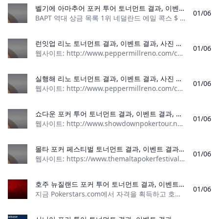
벨기에 아마추어 포커 투어 토너먼트 결과, 이벤트 결과, 사진 및 플레이어 프로필이 포함된 포커 데이터베이스
01/06
BAPT 역대 상금 목록 1위 네덜란드 에밀 콕스 $ 17,711 2위 벨기에 트리폰 파파스 $ 10,106 3위 벨기에 마시모 디 페리 $ 9,018 4번째 벨기에 키스 토렌비크 $ 8,985 5위 벨기에 요르덴 베르브
런잇업 리노 토너먼트 결과, 이벤트 결과, 사진 및 플레이어 프로필이 포함된 포커 데이터베이스
01/06
웹사이트: http://www.peppermillreno.com/calendar/run-it-up-reno-poker-event/ 토너먼트 스포트라이트 2024년 5월 28일~7월 17일 미국 제55회 World Series of Poker - WSOP 2024, 라스베가스 2024년 5월 30일 - 6월 9일 영국 그로스
실행해 리노 토너먼트 결과, 이벤트 결과, 사진 및 플레이어 프로필이 포함된 포커 데이터베이스
01/06
웹사이트: http://www.peppermillreno.com/calendar/run-it-up-reno-poker-event/ 토너먼트 스포트라이트 2024년 5월 28일~7월 17일 미국 제55회 World Series of Poker - WSOP 2024, 라스베가스 2024년 5월 30일 - 6월 9일 영국 그로스
쇼다운 포커 투어 토너먼트 결과, 이벤트 결과, 사진 및 플레이어 프로필이 포함된 포커 데이터베이스
01/06
웹사이트: http://www.showdownpokertour.net/ 토너먼트 스포트라이트 2024년 5월 28일~7월 17일 미국 제55회 월드 시리즈 오브 포커 - WSOP 2024, 라스베거스 2024년 5월 30일 - 6월 9일
몰타 포커 페스티벌 토너먼트 결과, 이벤트 결과, 사진 및 플레이어 프로필이 포함된 포커 데이터베이스
01/06
웹사이트: https://www.themaltapokerfestival.com/ 2024년 4월 24~29일 몰타 2024 몰타 포커 페스티벌 - 봄 에디션(MPF)(UDSO THMC APAT LIPS), 세인트 줄리안스(18) 2024년 10월 28일
호주 뉴질랜드 포커 투어 토너먼트 결과, 이벤트 결과, 사진 및 플레이어 프로필이 포함된 포커 데이터베이스
01/06
지금 Pokerstars.com에서 자격을 획득하고 호주 뉴질랜드 포커 투어 이벤트 중 하나에 참여하세요. ANZPT 자격을 얻는 방법을 알아보려면 여기를 클릭하십시