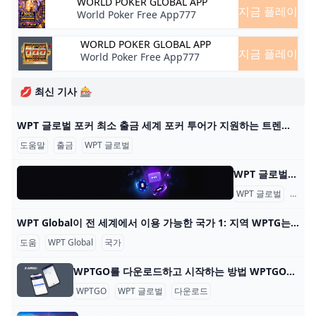
WORLD POKER GLOBAL APP
지금 플레이
World Poker Free App777
WORLD POKER GLOBAL APP
지금 플레이
World Poker Free App777
💋 최신 기사 🎰
WPT 글로벌 포커 최소 출금 세계 포커 투어가 지원하는 트렌디한 포커 플랫폼 WPT 글로벌의 혜택을 알아보세요. 원활한 게임 플레이를 위한 간편한 입출금 프로세스에 대해 배워보세요. 2022년에
도움말
출금
WPT 글로벌
WPT 글로벌 - 자주 묻는 질문: 온라인 포커 WPT 글로벌 - 자주 묻는 질문: 온라인 포커 내 계정 어떻게 게임을 시작하나요? WPT 글로벌에서 게임을 하려면, 기기에 앱을 다운로드하고 설치하세요. 이 단계를 완료한 후
WPT 글로벌
자주 
WPT Global이 전 세계에서 이용 가능한 국가 1: 지역 WPTG는 다음 지역을 지원합니다: 대한민국 🇰🇷 일본 🇯🇵 베트남 🇻🇳 멕시코 🇲🇽 말레이시아 🇲🇾 인도네시아 🇮🇩 WPTG는 이러한 지역에 오프라인 부서
도움
WPT Global
국가
WPTGO를 다운로드하고 시작하는 방법 WPTGO를 다운로드하고 온라인 포커를 시작하는 방법 World Poker Tour와 관련된 온라인 포커 플랫폼인 WPTGO를 시작하는 것은 간단하고 빠릅니다. 다음의 간단한
WPTGO
WPT 글로벌
다운로드