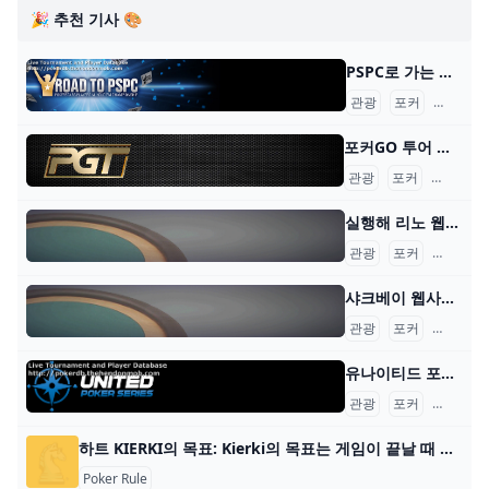
🎉 추천 기사 🎨
PSPC로 가는 길 웹사이트: https://www.pokerstars.uk/poker/promotions/players-championship/road-to-pspc/ PSPC 역대 상금 목록으로 가는 길 1위 루마니아 마리우스 오페라 $ 124,862 2위 룩셈부르크 카를로스 핀토 도스 산토스 $ 94,687 3위 프랑스 이마드 무멘 $ 71,063 4번째 네덜
관광
포커
포커 데
포커GO 투어 웹사이트: https://www.pokergotour.com/ 2024년 1월 11~12일 미국 PokerGO 투어 - 2024 PGT 킥오프, 라스베가스 (5) 2024년 1월 12~13일 미국 PokerGO 투어 - 2024 PGT 킥오프, 라스베가스 (5) 20
관광
포커
포커 데
실행해 리노 웹사이트: http://www.peppermillreno.com/calendar/run-it-up-reno-poker-event/ 토너먼트 스포트라이트 2024년 5월 28일~7월 17일 미국 제55회 World Series of Poker - WSOP 2024, 라스베가스 2024년 5월 30일 - 6월 9일 영국 그로스
관광
포커
포커 데
샤크베이 웹사이트: https://www.eurorounders.com 2024년 1월 4~9일 산마리노 SharkBay 500k GTD, 산마리노 (5) 2024년 5월 10~20일 리히텐슈타인 Sharkbay CHF 300k GTD, Gamprin-Bendern (8) 토너먼트 스포트라이트 2024년 5
관광
포커
포커 데
유나이티드 포커 시리즈 토너먼트 스포트라이트 2024년 5월 28일~7월 17일 미국 제55회 World Series of Poker - WSOP 2024, 라스베가스 2024년 5월 30일 - 6월 9일 영국 Grosvenor UK 포커 투어 - GUKPT 리
관광
포커
포커 데
하트 KIERKI의 목표: Kierki의 목표는 게임이 끝날 때 가장 높은 점수를 얻은 플레이어가 되는 것입니다. 플레이어 수: 4명 재료: 52장의 카드로 구성된 표준
Poker Rule