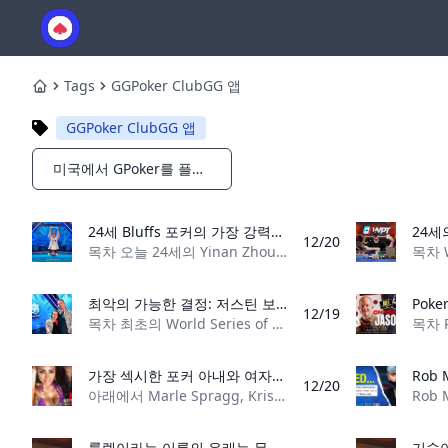
Tags
GGPoker ClubGG 앱
Home
GGPoker ClubGG 앱
미국에서 GPoker를 플레이할 수 있나요?
Notifications
24세 Bluffs 포커의 가장 강력한 상대 $6M에 WSOP 슈퍼 메인 우승 중국의 Ivan Zhou는 포커의 가장 힘든 상대에게 허세를 부리고 그의 우상을 무너뜨려 사상 최초의 WSOP Paradise 슈퍼 메인 이벤트에서 600만 달러를 획득했습니다. 자세히 읽어보세요.
12/20
목차 오늘 24세의 Yinan Zhou는 포커의 가장 힘든 상대에게 허세를 부리고 그의 포커 우상을 쓰러뜨리고 바하마에서 열린 $25,000 바이인 이벤트에서 $6,000,000를
최악의 가능한 결정: 저스틴 보노모 팔레스타인 스카프 논란 이후 연설 프로 팔레스타인 스카프 착용으로 인해 WSOP 파라다이스 슈퍼 메인 이벤트에서 포커 프로가 거의 실격될 뻔한 Justin Bonomo의 이야기를 들어보세요.
12/19
목차 최초의 World Series of Poker Paradise 슈퍼 메인 이벤트는 지배적인 칩 리드를 즐기는 가장 재미있는 고위험 플레이어 중 한 명, 드물게 카드로 복귀하는 뛰어난 과학 커뮤니케이터, 그리
가장 섹시한 포커 아내와 여자친구 프로 포커 플레이어의 가장 섹시한 포커 아내와 여자친구를 만나보세요: Marle Spragg · Kristen Foxen · Farah Galfond · Kara Scott · Jennifer Tilly.
12/20
아래에서 Marle Spragg, Kristen Foxen, Farah Galfond, Kara Scott 및 Jennifer Tilly를 포함한 전문 포커 플레이어의 가장 인기 있는 포커 아내와 여자 친구를 만나보세요. 가장 섹시한 포커 아내와 여자친구 가장
룰렛이라는 이름의 유래는 무엇인가요? 룰렛이라는 이름의 유래는 프랑스어로 작은 바퀴라는 뜻이다. 이 이름은 게임이 회전하는 작은 바퀴에서 진행되며 플레이어는 공이 어디에 떨어질지에 대해 베팅을 한다는 사실에서 유래되었습니다. 룰렛이라는 단어는 현재 상황에서 18세기에 처음 사용되었지만 게임 자체의 역사는 훨씬 이전으로 거슬러 올라갑니다.