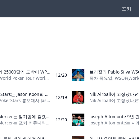
포커
24세의 25000달러 도박이 WPT Alpha 8 승리($684684)로 결실을 맺었습니다. $25800 WPT Alpha 8은 12월 19일 목요일 World Poker Tour World Championships에서 열렸으며 최종 우승자에게 $787959를 수여했습니다.
12/20
목차 World Poker Tour World Championship 4일차가 가장 많은 관심을 끌었지만, Wynn Las Vegas에서는 더 조용하지만 똑같이 강렬한 대결이 펼쳐졌습니다. WPT 월드 챔피언십의 가장 높은 바이인
PokerStars는 Jason Koon의 머리에 EPT 패키지 바운티를 걸었습니다. 미국의 PokerStars 플레이어는 항공편 숙박 바이인이 포함된 EPT Monte Carlo 패키지 여행에서 우승할 수 있습니다. 그들은 Jason Koon을 이기기만 하면 됩니다!
12/19
목차 PokerStars 홍보대사 Jason Koon은 PokerStars North America의 새로운 프로모션에서 대가를 치르게 되었습니다. 크리스마스 직전에 예정된 한 쌍의 특별 “Chasin’ Jason” 프리롤 토너먼트에
Rob Mercer는 말기암에 걸렸다는 거짓말을 인정하고 40000달러를 훔쳤습니다. Rob Mercer는 말기 암에 걸렸다는 사실을 거짓말로 인정했지만 포커 커뮤니티에서 사기로 당한 40000달러를 돌려주기를 거부했습니다.
12/20
Rob Mercer는 포커 커뮤니티의 지지자들로부터 40,000달러를 사기한 후 자신이 말기암에 걸리지 않았음을 인정했습니다. 37세의 그는 지난 화요일 Las Vegas Review
기술이 룰렛 게임에 어떤 영향을 미쳤나요? 룰렛 게임에서 가장 중요한 기술 발전 중 하나는 전자 룰렛 테이블의 도입이었습니다. 이 테이블에는 룰렛 휠의 회전을 시뮬레이션하는 디지털 디스플레이가 있으며 플레이어는 터치스크린 인터페이스에 베팅할 수 있습니다. 이를 통해 기존 룰렛 테이블보다 휠을 더 자주 회전할 수 있으므로 더 빠른 게임 플레이가 가능합니다.