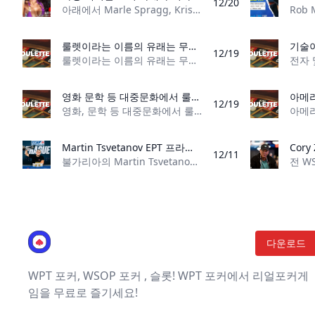
12/20
아래에서 Marle Spragg, Kristen Foxen, Farah Galfond, Kara Scott 및 Jennifer Tilly를 포함한 전문 포커 플레이어의 가장 인기 있는 포커 아내와 여자 친구를 만나보세요. 가장 섹시한 포커 아내와 여자친구 가장
룰렛이라는 이름의 유래는 무엇인가요? 룰렛이라는 이름의 유래는 프랑스어로 작은 바퀴라는 뜻이다. 이 이름은 게임이 회전하는 작은 바퀴에서 진행되며 플레이어는 공이 어디에 떨어질지에 대해 베팅을 한다는 사실에서 유래되었습니다. 룰렛이라는 단어는 현재 상황에서 18세기에 처음 사용되었지만 게임 자체의 역사는 훨씬 이전으로 거슬러 올라갑니다.
12/19
룰렛이라는 이름의 유래는 무엇인가요? ‘룰렛’이라는 이름의 유래는 프랑스어로 ‘작은 바퀴’라는 뜻입니
영화 문학 등 대중문화에서 룰렛은 어떤 역할을 했나요? 룰렛은 수많은 영화 책 및 기타 형태의 미디어에 등장하면서 대중 문화에서 중요한 역할을 해왔습니다. 영화에서 룰렛은 화려함 사치 위험 감수의 상징으로 자주 등장합니다. 가장 유명한 사례 중 하나는 게임이 여러 장면에서 눈에 띄게 등장하는 고전 영화 카사블랑카입니다. 영화 속 캐릭터 릭(험프리 보가트 분)은 룰렛이 주요 볼거리 중 하나인 모로코 카사블랑카에서 인기 있는 나이트클럽과 카지노를 운영하고 있다.
12/19
영화, 문학 등 대중문화에서 룰렛은 어떤 역할을 했나요? 룰렛은 수많은 영화, 책 및 기타 형태의 미디어에 등장하면서 대중 문화에서 중요한 역할을 해왔습니다. 영화에
Martin Tsvetanov EPT 프라하에서 기록적인 유레카 메인 이벤트 우승 Martin Tsvetanov는 EPT 프라하에서 열린 2024 Eureka 메인 이벤트에서 스릴 넘치는 최종 테이블 퍼포먼스를 선보인 후 상금 €449034를 획득했습니다.
12/11
불가리아의 Martin Tsvetanov가 2024 PokerStars European Poker Tour(EPT) 프라하에서 열린 1,100개의 유레카 메인 이벤트에서 기록적인 €449,034를 획득하며 승리를 거두었습니
다운로드
WPT 포커, WSOP 포커 , 슬롯! WPT 포커에서 리얼포커게
임을 무료로 즐기세요!