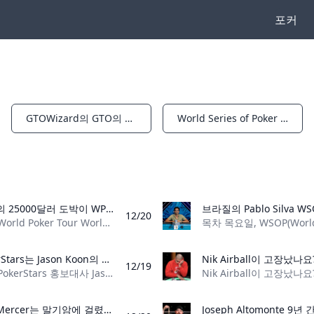
포커
GTOWizard의 GTO의 일일 복용량 전자책은 간단한 수업으로 GTO를 가르칩니다.
World Series of Poker 메인 이벤트 8일차: 최고와 최저의 여정
Notifications
Notifications
24세의 25000달러 도박이 WPT Alpha 8 승리($684684)로 결실을 맺었습니다. $25800 WPT Alpha 8은 12월 19일 목요일 World Poker Tour World Championships에서 열렸으며 최종 우승자에게 $787959를 수여했습니다.
12/20
목차 World Poker Tour World Championship 4일차가 가장 많은 관심을 끌었지만, Wynn Las Vegas에서는 더 조용하지만 똑같이 강렬한 대결이 펼쳐졌습니다. WPT 월드 챔피언십의 가장 높은 바이인
PokerStars는 Jason Koon의 머리에 EPT 패키지 바운티를 걸었습니다. 미국의 PokerStars 플레이어는 항공편 숙박 바이인이 포함된 EPT Monte Carlo 패키지 여행에서 우승할 수 있습니다. 그들은 Jason Koon을 이기기만 하면 됩니다!
12/19
목차 PokerStars 홍보대사 Jason Koon은 PokerStars North America의 새로운 프로모션에서 대가를 치르게 되었습니다. 크리스마스 직전에 예정된 한 쌍의 특별 “Chasin’ Jason” 프리롤 토너먼트에
Rob Mercer는 말기암에 걸렸다는 거짓말을 인정하고 40000달러를 훔쳤습니다. Rob Mercer는 말기 암에 걸렸다는 사실을 거짓말로 인정했지만 포커 커뮤니티에서 사기로 당한 40000달러를 돌려주기를 거부했습니다.