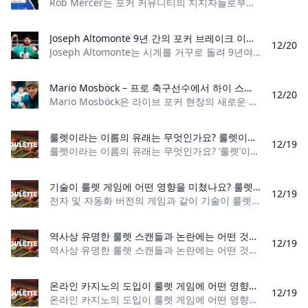
Rob Mercer는 포커 커뮤니티의 지지자들로부터 40,000달러를 사기한 후 자신이 말기암에 걸리지 않았음을 인정했습니다. 37세의 그는 지난 화요일 Las Vegas Review
Joseph Altomonte 9년 간의 포커 브레이크 이후 첫 토너먼트에서 WSOP 팔찌와 $217102 획득 Joseph Altomonte는 9년 간의 포커 휴식 이후 첫 번째 포커 토너먼트에서 WSOP 팔찌를 획득하여 불가능을 가능하게 만들었습니다.
12/20
Joseph Altomonte는 시계를 거꾸로 돌려 9년여 만에 처음으로 포커 토너먼트에서 우승했습니다. 미국인은 2023년 World Series of Poker 게임에 복귀하여 이벤트 #13: $600 Pot-Limit Omaha
Mario Mosböck – 프로 축구선수에서 하이 스테이크 포커 플레이어까지 Mario Mosböck과 프로 축구 선수에서 고위험 토너먼트 크러셔로 성장한 그의 성장은 그야말로 탁월했습니다.
12/20
Mario Mosböck은 라이브 포커 현장의 새로운 스타 중 한 명임을 입증하고 있습니다. 프로 축구 선수에서 고위험 토너먼트 크러셔로 성장한 그의 성장은 그야말로 탁월했
룰렛이라는 이름의 유래는 무엇인가요? 룰렛이라는 이름의 유래는 프랑스어로 작은 바퀴라는 뜻이다. 이 이름은 게임이 회전하는 작은 바퀴에서 진행되며 플레이어는 공이 어디에 떨어질지에 대해 베팅을 한다는 사실에서 유래되었습니다. 룰렛이라는 단어는 현재 상황에서 18세기에 처음 사용되었지만 게임 자체의 역사는 훨씬 이전으로 거슬러 올라갑니다.
12/19
룰렛이라는 이름의 유래는 무엇인가요? ‘룰렛’이라는 이름의 유래는 프랑스어로 ‘작은 바퀴’라는 뜻입니
기술이 룰렛 게임에 어떤 영향을 미쳤나요? 룰렛 게임에서 가장 중요한 기술 발전 중 하나는 전자 룰렛 테이블의 도입이었습니다. 이 테이블에는 룰렛 휠의 회전을 시뮬레이션하는 디지털 디스플레이가 있으며 플레이어는 터치스크린 인터페이스에 베팅할 수 있습니다. 이를 통해 기존 룰렛 테이블보다 휠을 더 자주 회전할 수 있으므로 더 빠른 게임 플레이가 가능합니다.
12/19
전자 및 자동화 버전의 게임과 같이 기술이 룰렛 게임에 어떤 영향을 미쳤습니까? 룰렛 게임에서 가장 중요한 기술 발전 중 하나는 전자 룰렛 테이블의 도입이었습니다. 이 테
역사상 유명한 룰렛 스캔들과 논란에는 어떤 것들이 있나요? Eudaemons – 1970년대에 캘리포니아 대학교 산타 크루즈의 물리학 학생 그룹이 컴퓨터를 사용하여 네바다 카지노에서 룰렛 게임의 결과를 예측했습니다. 그들은 스스로를 Eudaemons라고 불렀으며 운영이 중단되기 전에 상당한 이익을 얻었습니다.
12/19
역사상 유명한 룰렛 스캔들과 논란에는 어떤 것들이 있나요? 1. Eudaemons - 1970년대에 캘리포니아 대학교 산타 크루즈의 물리학 학생 그룹이 컴퓨터를 사용하여 네바다 카지
온라인 카지노의 도입이 룰렛 게임에 어떤 영향을 미쳤습니까? 온라인 카지노는 또한 전통적인 카지노에서는 일반적으로 볼 수 없는 다중 휠 룰렛 및 미니 룰렛과 같은 새로운 변형 룰렛을 도입했습니다. 또한 많은 온라인 카지노에서는 실제 카지노에서 플레이하는 것과 같은 경험을 시뮬레이션하는 라이브 딜러 룰렛을 제공합니다.
12/19
온라인 카지노의 도입이 룰렛 게임에 어떤 영향을 미쳤습니까? 온라인 카지노의 도입은 룰렛 게임에 큰 영향을 미쳤습니다. 온라인 카지노는 인터넷 연결을 통해 누구나 쉽