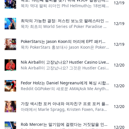
12/19
목차 역대 팔찌 리더인 Phil Hellmuth는 18번째 팔찌로 선두를 연장하려고 WSOP Paradise의 최종 테이블에 진출했습니다. Hellmuth는 Poke
최악의 가능한 결정: 저스틴 보노모 팔레스타인 스카프 논란 이후 연설 프로 팔레스타인 스카프 착용으로 인해 WSOP 파라다이스 슈퍼 메인 이벤트에서 포커 프로가 거의 실격될 뻔한 Justin Bonomo의 이야기를 들어보세요.
12/19
목차 최초의 World Series of Poker Paradise 슈퍼 메인 이벤트는 지배적인 칩 리드를 즐기는 가장 재미있는 고위험 플레이어 중 한 명, 드물게 카드로 복귀하는 뛰어난 과학 커뮤니케이터, 그리
PokerStars는 Jason Koon의 머리에 EPT 패키지 바운티를 걸었습니다. 미국의 PokerStars 플레이어는 항공편 숙박 바이인이 포함된 EPT Monte Carlo 패키지 여행에서 우승할 수 있습니다. 그들은 Jason Koon을 이기기만 하면 됩니다!
12/19
목차 PokerStars 홍보대사 Jason Koon은 PokerStars North America의 새로운 프로모션에서 대가를 치르게 되었습니다. 크리스마스 직전에 예정된 한 쌍의 특별 “Chasin’ Jason” 프리롤 토너먼트에
Nik Airball이 고장났나요? Hustler Casino Live에서 $8000000 손실 Nik Airball이 고장났나요? 그것은 Hustler Casino Live 단골 손님이 엄청난 $8000000의 손실을 입었다고 인정한 후에 묻는 질문입니다.
12/20
Nik Airball이 고장났나요? 그것은 Hustler Casino Live의 단골 손님이 최근 인터뷰에서 쇼에서 무려 8,000,000달러를 잃었다고 인정한 후 묻는 질문입니다.
Fedor Holz는 Daniel Negreanu에게 복싱 시합에 도전할 것입니다. Reddit의 새로운 AMA(Ask Me Anything)에서 Fedor Holz는 Daniel Negreanu에게 복싱 시합에 도전하고 싶다고 말했습니다!
12/20
Reddit GGPoker의 새로운 AMA(Ask Me Anything)에서 Fedor Holz 대사는 Daniel Negreanu에게 복싱 시합에 도전하고 싶다고 말했습니다! 첫 번째 질문은 플레이어가
가장 섹시한 포커 아내와 여자친구 프로 포커 플레이어의 가장 섹시한 포커 아내와 여자친구를 만나보세요: Marle Spragg · Kristen Foxen · Farah Galfond · Kara Scott · Jennifer Tilly.
12/20
아래에서 Marle Spragg, Kristen Foxen, Farah Galfond, Kara Scott 및 Jennifer Tilly를 포함한 전문 포커 플레이어의 가장 인기 있는 포커 아내와 여자 친구를 만나보세요. 가장 섹시한 포커 아내와 여자친구 가장
Rob Mercer는 말기암에 걸렸다는 거짓말을 인정하고 40000달러를 훔쳤습니다. Rob Mercer는 말기 암에 걸렸다는 사실을 거짓말로 인정했지만 포커 커뮤니티에서 사기로 당한 40000달러를 돌려주기를 거부했습니다.
12/20