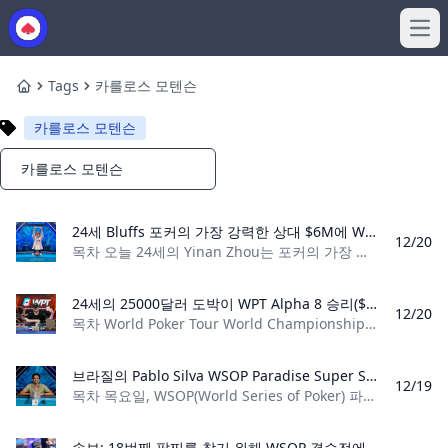
Ope
Tags
카를로스 모텐슨
Home
카를로스 모텐슨
카를로스 모텐슨
Notifications
24세 Bluffs 포커의 가장 강력한 상대 $6M에 WSOP 슈퍼 메인 우승 중국의 Ivan Zhou는 포커의 가장 힘든 상대에게 허세를 부리고 그의 우상을 무너뜨려 사상 최초의 WSOP Paradise 슈퍼 메인 이벤트에서 600만 달러를 획득했습니다. 자세히 읽어보세요.
12/20
목차 오늘 24세의 Yinan Zhou는 포커의 가장 힘든 상대에게 허세를 부리고 그의 포커 우상을 쓰러뜨리고 바하마에서 열린 $25,000 바이인 이벤트에서 $6,000,000를
24세의 25000달러 도박이 WPT Alpha 8 승리($684684)로 결실을 맺었습니다. $25800 WPT Alpha 8은 12월 19일 목요일 World Poker Tour World Championships에서 열렸으며 최종 우승자에게 $787959를 수여했습니다.
12/20
목차 World Poker Tour World Championship 4일차가 가장 많은 관심을 끌었지만, Wynn Las Vegas에서는 더 조용하지만 똑같이 강렬한 대결이 펼쳐졌습니다. WPT 월드 챔피언십의 가장 높은 바이인
브라질의 Pablo Silva WSOP Paradise Super Saver $1M Invitational 우승($200000) 브라질의 Pablo Silva가 487명의 플레이어 중 1위를 차지하여 2024 World Series of Poker Paradise 이벤트 #14: Super Saver $1000000 Invitational에서 $200000에 우승했습니다.
12/19
목차 목요일, WSOP(World Series of Poker) 파라다이스 이벤트 #14: 슈퍼 세이버 $1,000,000 인비테이셔널 2일차가 진행되었습니다. 슈퍼 메인 이벤트에 참가한 팔찌 보유자, $100K 패키지 얼리버드 구매
속보: 18번째 팔찌를 찾기 위해 WSOP 결승전에서 Phil Hellmuth 역대 팔찌 리더인 Phil Hellmuth는 18번째 팔찌로 선두를 연장하려고 WSOP Paradise의 최종 테이블에 진출했습니다. 자세히 알아보세요.