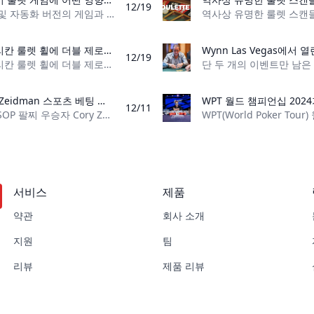
12/19
전자 및 자동화 버전의 게임과 같이 기술이 룰렛 게임에 어떤 영향을 미쳤습니까? 룰렛 게임에서 가장 중요한 기술 발전 중 하나는 전자 룰렛 테이블의 도입이었습니다. 이 테
아메리칸 룰렛 휠에 더블 제로가 언제 그리고 왜 추가되었나요? 더블 제로는 19세기 중반 미국식 룰렛 휠에 추가되었습니다. 정확한 연도는 확실하지 않으나 1860년대쯤에 추가된 것으로 추정된다. 추가한 이유는 하우스 엣지를 높여 카지노의 게임 수익성을 높이기 위한 것이었습니다.
12/19
아메리칸 룰렛 휠에 더블 제로가 언제, 왜 추가되었나요? 더블 제로는 19세기 중반 미국식 룰렛 휠에 추가되었습니다. 정확한 연도는 확실하지 않으나 1860년대쯤
Cory Zeidman 스포츠 베팅 사기 계획에 대해 유죄를 인정 WSOP 팔찌 우승자 Cory Zeidman은 2500만 달러 규모의 스포츠 베팅 사기 계획과 관련된 음모 및 송금 사기 혐의에 대해 유죄를 인정했습니다.
12/11
전 WSOP 팔찌 우승자 Cory Zeidman이 2,500만 달러 규모의 스포츠 베팅 사기 계획과 관련하여 유죄를 인정했습니다. 한때 포커 커뮤니티에서 유명했던 64세의 포
서비스
제품
약관
회사 소개
지원
팀
리뷰
제품 리뷰