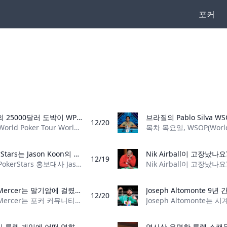
포커
24세의 25000달러 도박이 WPT Alpha 8 승리($684684)로 결실을 맺었습니다. $25800 WPT Alpha 8은 12월 19일 목요일 World Poker Tour World Championships에서 열렸으며 최종 우승자에게 $787959를 수여했습니다.
12/20
목차 World Poker Tour World Championship 4일차가 가장 많은 관심을 끌었지만, Wynn Las Vegas에서는 더 조용하지만 똑같이 강렬한 대결이 펼쳐졌습니다. WPT 월드 챔피언십의 가장 높은 바이인
PokerStars는 Jason Koon의 머리에 EPT 패키지 바운티를 걸었습니다. 미국의 PokerStars 플레이어는 항공편 숙박 바이인이 포함된 EPT Monte Carlo 패키지 여행에서 우승할 수 있습니다. 그들은 Jason Koon을 이기기만 하면 됩니다!
12/19
목차 PokerStars 홍보대사 Jason Koon은 PokerStars North America의 새로운 프로모션에서 대가를 치르게 되었습니다. 크리스마스 직전에 예정된 한 쌍의 특별 “Chasin’ Jason” 프리롤 토너먼트에
Rob Mercer는 말기암에 걸렸다는 거짓말을 인정하고 40000달러를 훔쳤습니다. Rob Mercer는 말기 암에 걸렸다는 사실을 거짓말로 인정했지만 포커 커뮤니티에서 사기로 당한 40000달러를 돌려주기를 거부했습니다.
12/20
Rob Mercer는 포커 커뮤니티의 지지자들로부터 40,000달러를 사기한 후 자신이 말기암에 걸리지 않았음을 인정했습니다. 37세의 그는 지난 화요일 Las Vegas Review
기술이 룰렛 게임에 어떤 영향을 미쳤나요? 룰렛 게임에서 가장 중요한 기술 발전 중 하나는 전자 룰렛 테이블의 도입이었습니다. 이 테이블에는 룰렛 휠의 회전을 시뮬레이션하는 디지털 디스플레이가 있으며 플레이어는 터치스크린 인터페이스에 베팅할 수 있습니다. 이를 통해 기존 룰렛 테이블보다 휠을 더 자주 회전할 수 있으므로 더 빠른 게임 플레이가 가능합니다.