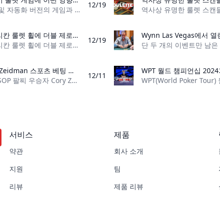
12/19
전자 및 자동화 버전의 게임과 같이 기술이 룰렛 게임에 어떤 영향을 미쳤습니까? 룰렛 게임에서 가장 중요한 기술 발전 중 하나는 전자 룰렛 테이블의 도입이었습니다. 이 테
아메리칸 룰렛 휠에 더블 제로가 언제 그리고 왜 추가되었나요? 더블 제로는 19세기 중반 미국식 룰렛 휠에 추가되었습니다. 정확한 연도는 확실하지 않으나 1860년대쯤에 추가된 것으로 추정된다. 추가한 이유는 하우스 엣지를 높여 카지노의 게임 수익성을 높이기 위한 것이었습니다.
12/19
아메리칸 룰렛 휠에 더블 제로가 언제, 왜 추가되었나요? 더블 제로는 19세기 중반 미국식 룰렛 휠에 추가되었습니다. 정확한 연도는 확실하지 않으나 1860년대쯤
Cory Zeidman 스포츠 베팅 사기 계획에 대해 유죄를 인정 WSOP 팔찌 우승자 Cory Zeidman은 2500만 달러 규모의 스포츠 베팅 사기 계획과 관련된 음모 및 송금 사기 혐의에 대해 유죄를 인정했습니다.
12/11
전 WSOP 팔찌 우승자 Cory Zeidman이 2,500만 달러 규모의 스포츠 베팅 사기 계획과 관련하여 유죄를 인정했습니다. 한때 포커 커뮤니티에서 유명했던 64세의 포
서비스
제품
약관
회사 소개
지원
팀
리뷰
제품 리뷰