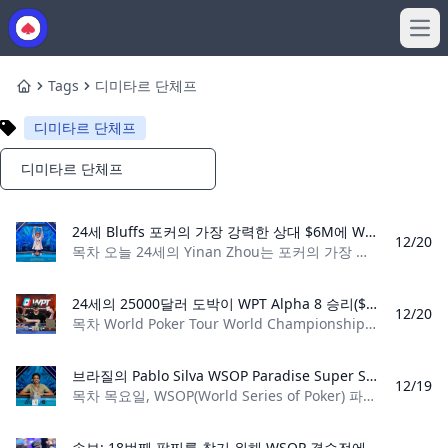
Ope
Tags
디미타르 단체프
Home
디미타르 단체프
디미타르 단체프
Notifications
24세 Bluffs 포커의 가장 강력한 상대 $6M에 WSOP 슈퍼 메인 우승 중국의 Ivan Zhou는 포커의 가장 힘든 상대에게 허세를 부리고 그의 우상을 무너뜨려 사상 최초의 WSOP Paradise 슈퍼 메인 이벤트에서 600만 달러를 획득했습니다. 자세히 읽어보세요.
12/20
목차 오늘 24세의 Yinan Zhou는 포커의 가장 힘든 상대에게 허세를 부리고 그의 포커 우상을 쓰러뜨리고 바하마에서 열린 $25,000 바이인 이벤트에서 $6,000,000를
24세의 25000달러 도박이 WPT Alpha 8 승리($684684)로 결실을 맺었습니다. $25800 WPT Alpha 8은 12월 19일 목요일 World Poker Tour World Championships에서 열렸으며 최종 우승자에게 $787959를 수여했습니다.
12/20
목차 World Poker Tour World Championship 4일차가 가장 많은 관심을 끌었지만, Wynn Las Vegas에서는 더 조용하지만 똑같이 강렬한 대결이 펼쳐졌습니다. WPT 월드 챔피언십의 가장 높은 바이인
브라질의 Pablo Silva WSOP Paradise Super Saver $1M Invitational 우승($200000) 브라질의 Pablo Silva가 487명의 플레이어 중 1위를 차지하여 2024 World Series of Poker Paradise 이벤트 #14: Super Saver $1000000 Invitational에서 $200000에 우승했습니다.
12/19
목차 목요일, WSOP(World Series of Poker) 파라다이스 이벤트 #14: 슈퍼 세이버 $1,000,000 인비테이셔널 2일차가 진행되었습니다. 슈퍼 메인 이벤트에 참가한 팔찌 보유자, $100K 패키지 얼리버드 구매
속보: 18번째 팔찌를 찾기 위해 WSOP 결승전에서 Phil Hellmuth 역대 팔찌 리더인 Phil Hellmuth는 18번째 팔찌로 선두를 연장하려고 WSOP Paradise의 최종 테이블에 진출했습니다. 자세히 알아보세요.