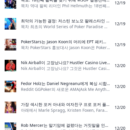
12/19
목차 역대 팔찌 리더인 Phil Hellmuth는 18번째 팔찌로 선두를 연장하려고 WSOP Paradise의 최종 테이블에 진출했습니다. Hellmuth는 Poke
최악의 가능한 결정: 저스틴 보노모 팔레스타인 스카프 논란 이후 연설 프로 팔레스타인 스카프 착용으로 인해 WSOP 파라다이스 슈퍼 메인 이벤트에서 포커 프로가 거의 실격될 뻔한 Justin Bonomo의 이야기를 들어보세요.
12/19
목차 최초의 World Series of Poker Paradise 슈퍼 메인 이벤트는 지배적인 칩 리드를 즐기는 가장 재미있는 고위험 플레이어 중 한 명, 드물게 카드로 복귀하는 뛰어난 과학 커뮤니케이터, 그리
PokerStars는 Jason Koon의 머리에 EPT 패키지 바운티를 걸었습니다. 미국의 PokerStars 플레이어는 항공편 숙박 바이인이 포함된 EPT Monte Carlo 패키지 여행에서 우승할 수 있습니다. 그들은 Jason Koon을 이기기만 하면 됩니다!
12/19
목차 PokerStars 홍보대사 Jason Koon은 PokerStars North America의 새로운 프로모션에서 대가를 치르게 되었습니다. 크리스마스 직전에 예정된 한 쌍의 특별 “Chasin’ Jason” 프리롤 토너먼트에
Nik Airball이 고장났나요? Hustler Casino Live에서 $8000000 손실 Nik Airball이 고장났나요? 그것은 Hustler Casino Live 단골 손님이 엄청난 $8000000의 손실을 입었다고 인정한 후에 묻는 질문입니다.
12/20
Nik Airball이 고장났나요? 그것은 Hustler Casino Live의 단골 손님이 최근 인터뷰에서 쇼에서 무려 8,000,000달러를 잃었다고 인정한 후 묻는 질문입니다.
Fedor Holz는 Daniel Negreanu에게 복싱 시합에 도전할 것입니다. Reddit의 새로운 AMA(Ask Me Anything)에서 Fedor Holz는 Daniel Negreanu에게 복싱 시합에 도전하고 싶다고 말했습니다!
12/20
Reddit GGPoker의 새로운 AMA(Ask Me Anything)에서 Fedor Holz 대사는 Daniel Negreanu에게 복싱 시합에 도전하고 싶다고 말했습니다! 첫 번째 질문은 플레이어가
가장 섹시한 포커 아내와 여자친구 프로 포커 플레이어의 가장 섹시한 포커 아내와 여자친구를 만나보세요: Marle Spragg · Kristen Foxen · Farah Galfond · Kara Scott · Jennifer Tilly.
12/20
아래에서 Marle Spragg, Kristen Foxen, Farah Galfond, Kara Scott 및 Jennifer Tilly를 포함한 전문 포커 플레이어의 가장 인기 있는 포커 아내와 여자 친구를 만나보세요. 가장 섹시한 포커 아내와 여자친구 가장
Rob Mercer는 말기암에 걸렸다는 거짓말을 인정하고 40000달러를 훔쳤습니다. Rob Mercer는 말기 암에 걸렸다는 사실을 거짓말로 인정했지만 포커 커뮤니티에서 사기로 당한 40000달러를 돌려주기를 거부했습니다.
12/20