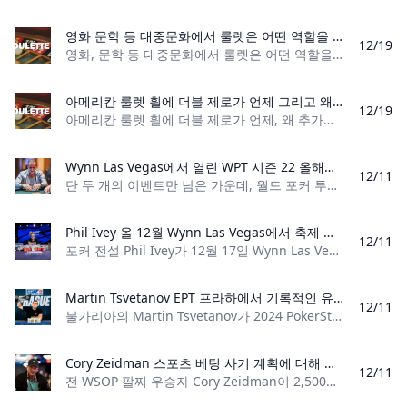
영화 문학 등 대중문화에서 룰렛은 어떤 역할을 했나요? 룰렛은 수많은 영화 책 및 기타 형태의 미디어에 등장하면서 대중 문화에서 중요한 역할을 해왔습니다. 영화에서 룰렛은 화려함 사치 위험 감수의 상징으로 자주 등장합니다. 가장 유명한 사례 중 하나는 게임이 여러 장면에서 눈에 띄게 등장하는 고전 영화 카사블랑카입니다. 영화 속 캐릭터 릭(험프리 보가트 분)은 룰렛이 주요 볼거리 중 하나인 모로코 카사블랑카에서 인기 있는 나이트클럽과 카지노를 운영하고 있다.
12/19
영화, 문학 등 대중문화에서 룰렛은 어떤 역할을 했나요? 룰렛은 수많은 영화, 책 및 기타 형태의 미디어에 등장하면서 대중 문화에서 중요한 역할을 해왔습니다. 영화에
아메리칸 룰렛 휠에 더블 제로가 언제 그리고 왜 추가되었나요? 더블 제로는 19세기 중반 미국식 룰렛 휠에 추가되었습니다. 정확한 연도는 확실하지 않으나 1860년대쯤에 추가된 것으로 추정된다. 추가한 이유는 하우스 엣지를 높여 카지노의 게임 수익성을 높이기 위한 것이었습니다.
12/19
아메리칸 룰렛 휠에 더블 제로가 언제, 왜 추가되었나요? 더블 제로는 19세기 중반 미국식 룰렛 휠에 추가되었습니다. 정확한 연도는 확실하지 않으나 1860년대쯤
Wynn Las Vegas에서 열린 WPT 시즌 22 올해의 선수를 위한 스릴 넘치는 레이스 WPT(World Poker Tour) 시즌 22 올해의 선수를 위한 경쟁이 Wynn Las Vegas에서 뜨거워지고 있습니다. 송윤규가 선두를 달리고 있지만 랜던 타이스 에릭 아프리아트 등 유력 경쟁자들이 2개의 이벤트를 남겨두고 바짝 추격하고 있다.
12/11
단 두 개의 이벤트만 남은 가운데, 월드 포커 투어(WPT) 시즌 22 올해의 선수(POY)를 위한 경쟁이 그 어느 때보다 치열합니다. Bin Weng이 일찍 타이틀을 확보
Phil Ivey 올 12월 Wynn Las Vegas에서 축제 모임 게임 주최 Phil Ivey와 다른 포커 스타들은 12월 17일 Wynn Las Vegas에서 축제 모임 게임을 주최할 예정입니다. 게임 내 유명 인사들이 참여하는 이 독특한 홀리데이 포커 이벤트에 참여하세요.
12/11
포커 전설 Phil Ivey가 12월 17일 Wynn Las Vegas 포커룸에 입장하여 특별한 크리스마스 테마의 Meet-Up Game(MUG)을 선보일 예정입니다. 아니요, 포커 명예의 전당은
Martin Tsvetanov EPT 프라하에서 기록적인 유레카 메인 이벤트 우승 Martin Tsvetanov는 EPT 프라하에서 열린 2024 Eureka 메인 이벤트에서 스릴 넘치는 최종 테이블 퍼포먼스를 선보인 후 상금 €449034를 획득했습니다.
12/11
불가리아의 Martin Tsvetanov가 2024 PokerStars European Poker Tour(EPT) 프라하에서 열린 1,100개의 유레카 메인 이벤트에서 기록적인 €449,034를 획득하며 승리를 거두었습니
Cory Zeidman 스포츠 베팅 사기 계획에 대해 유죄를 인정 WSOP 팔찌 우승자 Cory Zeidman은 2500만 달러 규모의 스포츠 베팅 사기 계획과 관련된 음모 및 송금 사기 혐의에 대해 유죄를 인정했습니다.
12/11
전 WSOP 팔찌 우승자 Cory Zeidman이 2,500만 달러 규모의 스포츠 베팅 사기 계획과 관련하여 유죄를 인정했습니다. 한때 포커 커뮤니티에서 유명했던 64세의 포