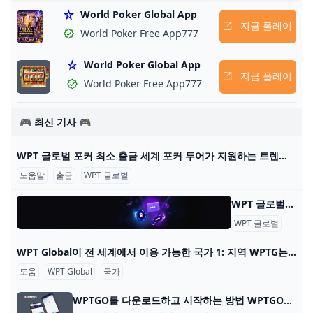
World Poker Global App
지금 플레이
World Poker Free App777
World Poker Global App
지금 플레이
World Poker Free App777
🎮 최신 기사 🎮
WPT 글로벌 포커 최소 출금 세계 포커 투어가 지원하는 트렌디한 포커 플랫폼 WPT 글로벌의 혜택을 알아보세요. 원활한 게임 플레이를 위한 간편한 입출금 프로세스에 대해 배워보세요. 2022년에
도움말
출금
WPT 글로벌
WPT 글로벌 - 자주 묻는 질문: 온라인 포커 WPT 글로벌 - 자주 묻는 질문: 온라인 포커 내 계정 어떻게 게임을 시작하나요? WPT 글로벌에서 게임을 하려면, 기기에 앱을 다운로드하고 설치하세요. 이 단계를 완료한 후
WPT 글로벌
자주 
WPT Global이 전 세계에서 이용 가능한 국가 1: 지역 WPTG는 다음 지역을 지원합니다: 대한민국 🇰🇷 일본 🇯🇵 베트남 🇻🇳 멕시코 🇲🇽 말레이시아 🇲🇾 인도네시아 🇮🇩 WPTG는 이러한 지역에 오프라인 부서
도움
WPT Global
국가
WPTGO를 다운로드하고 시작하는 방법 WPTGO를 다운로드하고 온라인 포커를 시작하는 방법 World Poker Tour와 관련된 온라인 포커 플랫폼인 WPTGO를 시작하는 것은 간단하고 빠릅니다. 다음의 간단한