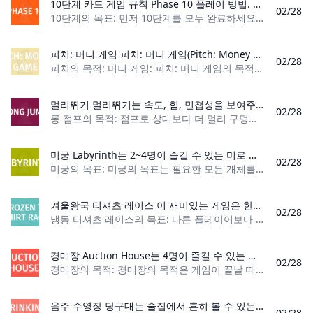
10단계 카드 게임 규칙 Phase 10 플레이 방법. 여기서는 Uno와 Rummy가 혼합된 재미있는 카드 게임인 Phase 10의 플레이 규칙을 알아봅니다.
02/28
10단계의 목표: 먼저 10단계를 모두 완료하세요. 플레이어 수: 2~6명 재료: 10단계 덱(카드 110장) 게임 유형: 카드 게임 대상: 모든 연령층 10단계
피치: 머니 게임 피치: 머니 게임(Pitch: Money Game)은 2명 이상의 플레이어가 즐길 수 있는 트릭 테이킹 카드 게임입니다. 목표는 가능한 한 많은 점수를 획득하는 것입니다.
02/28
피치의 목적: 머니 게임: 피치: 머니 게임의 목적은 점수를 얻는 것입니다. 플레이어 수: 2명 이상 재료: 표준 52장 카드 데크, 점수를 유지하는 방법 및 평평한 표면
멀리뛰기 멀리뛰기는 속도, 힘, 민첩성을 보여주는 육상 스포츠입니다. 이 스포츠는 간단해 보이지만 실행하기는 어렵습니다. 멀리뛰기의 규칙은 다음과 같습니다.
02/28
롱 점프의 목적: 점프로 상대보다 더 멀리 구덩이를 가로질러 점프하세요. 플레이어 수: 2명 이상 소재: 최대 두께 13mm의 신발 게임 유형: 스포츠 관객: 10+ 멀리뛰
미궁 Labyrinth는 2~4명이 즐길 수 있는 미로 보드 게임입니다. 게임의 목표는 미로를 통과하여 필요한 물건을 수집한 후 미로의 시작 부분으로 돌아가서 승리하는 것입니다.
02/28
미궁의 목표: 미궁의 목표는 필요한 모든 개체를 수집하고 미로에서 나가는 첫 번째 플레이어가 되는 것입니다. 플레이어 수: 2~4명 재료: 규칙서, 게임 보드, 캐릭
겨울왕국 티셔츠 레이스 이 재미있는 게임은 한여름에 모두를 시원하게 만들어줄 것입니다. 정말 재미있는 겨울왕국 티셔츠 레이스의 규칙은 다음과 같습니다!
02/28
냉동 티셔츠 레이스의 목표: 다른 플레이어보다 먼저 냉동 티셔츠를 몸에 완전히 착용하세요. 플레이어 수: 2명 이상 재료: 물, 냉동고, 갤런 냉동고 가방, 대형 티셔
경매장 Auction House는 4명이 즐길 수 있는 트릭 테이킹 카드 게임입니다. 목표는 13라운드 플레이 후 가장 많은 점수를 획득하는 것입니다.
02/28
경매장의 목적: 경매장의 목적은 게임이 끝날 때 가장 많은 포인트를 획득하는 것입니다. 플레이어 수: 4명 재료: 표준 52장 카드 데크, 점수를 유지하는 방법 및 평평
음주 수영장 당구대는 술집에서 흔히 볼 수 있는 물건입니다. 당구의 일반적인 규칙을 사용하면서 즐길 수 있는 간단한 음주 게임을 만드는 것이 딱 맞는 것 같습니다!
02/28