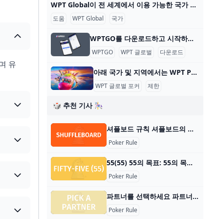
WPT Global이 전 세계에서 이용 가능한 국가 1: 지역 WPTG는 다음 지역을 지원합니다: 대한민국 🇰🇷 일본 🇯🇵 베트남 🇻🇳 멕시코 🇲🇽 말레이시아 🇲🇾 인도네시아 🇮🇩 WPTG는 이러한 지역에 오프라인 부서
도움
WPT Global
국가
WPTGO를 다운로드하고 시작하는 방법 WPTGO를 다운로드하고 온라인 포커를 시작하는 방법 World Poker Tour와 관련된 온라인 포커 플랫폼인 WPTGO를 시작하는 것은 간단하고 빠릅니다. 다음의 간단한
WPTGO
WPT 글로벌
다운로드
며 유
아래 국가 및 지역에서는 WPT Poker Global을 다운로드하고 플레이할 수 없습니다. WPT Global Poker는 100개 이상의 국가에서 플레이어가 접속할 수 있지만 현지 규정에 따른 특정 제한 사항이 있습니다. 아래 국가 및 지역에서 WPT Poker Global을 다운
WPT 글로벌 포커
제한
🎲 추천 기사 🎠
셔플보드 규칙 셔플보드의 목적: 득점 구역에서 디스크를 멈추게 하여 점수를 획득하세요. 플레이어 수: 2명 또는 4명, 각 팀에 1명 또는 2명 재료: 플레이어당 큐 1개, 디스크 4
Poker Rule
55(55) 55의 목표: 55의 목표는 승리하는 데 필요한 점수에 가장 먼저 도달하는 플레이어나 팀이 되는 것입니다. 플레이어 수: 2~9명 재료: 표준 52장 카드 데크 1개,
Poker Rule
파트너를 선택하세요 파트너 선택의 목적: 파트너 선택의 목적은 포커 패를 구축하고 승리하는 것입니다. 플레이어 수: 4명 이상의 짝수 플레이어 재료: 표준 52장 카드 데크, 포커 칩 또는
Poker Rule