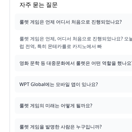
자주 묻는 질문
룰렛 게임은 언제 어디서 처음으로 진행되었나요?
룰렛 게임은 언제, 어디서 처음으로 진행되었나요? 오늘
럽 전역, 특히 몬테카를로 카지노에서 빠
영화 문학 등 대중문화에서 룰렛은 어떤 역할을 했나요
WPT Global에는 모바일 앱이 있나요?
룰렛 게임의 미래는 어떻게 될까요?
룰렛 게임을 발명한 사람은 누구입니까?