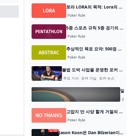
로라 LORA의 목적: Lora의 목적은 게임이 끝날 때 최소한의 점수를 얻는 것입니다. 플레이어 수: 4명. 재료: 독일에 적합한 32장 카드 덱 또는 수정된 52장 카드
Poker Rule
5종 스포츠 규칙 5종 경기의 목표: 하루 동안 여러 다양한 이벤트에 참가한 후 경주에서 가장 먼저 결승선을 통과하세요. 선수 수: 정해진 금액 없음(2020년 올림픽의 경우 36명)
Poker Rule
추상적인 목표 요약: 500점 이상을 달성한 최초의 플레이어가 되세요 플레이어 수: 2명 카드 수: 24장 카드 순위: (낮음) 9 – 에이스(높음) 게임 유형: 융합 구축 대상
Poker Rule
불법 도박 사업을 운영한 포커 플레이어 Gal Yifrach에 대한 142689 페이지의 증거 하이 스테이크 포커 플레이어 Gal Yifrach는 불법 도박 운영 혐의와 관련하여 눈길을 끄는 142,689 페이지의 증거를 제시했습니다. Gal Yifrach는 불법 도박 사업을
주요 기사
포커 가십
포커 뉴스
일본 오픈 포커 투어 웹사이트: https://japanopenpoker.com/english 토너먼트 스포트라이트 2024년 5월 28일~7월 17일 미국 제55회 월드 시리즈 오브 포커 - WSOP 2024, 라스베거스 2024년 5월 30일 - 6월 9일
관광
포
고맙지 만 사양 할게 거절의 목적: 거절의 목적은 게임이 끝날 때 가장 낮은 점수를 받은 플레이어가 되는 것입니다. 플레이어 수: 3~7명 재료: 카드 놀이 33개와 카운터 55개 게임 유형
Poker Rule
Jason Koon은 Dan Bilzerian이 프라이빗 하이 스테이크 포커 게임에서 수백만 달러를 얻었음을 확인합니다. Jason Koon은 Dan Bilzerian이 고액 개인 게임에서 수천만 달러를 획득했다는 사실을 알고 있음을 확인했습니다. 그는 플레이보이의 집에서 열린 게임에 초대받