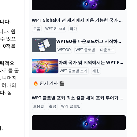
WPT
WPT Global이 전 세계에서 이용 가능한 국가 1: 지역 WPTG는 다음 지역을 지원합니다: 대한민국 🇰🇷 일본 🇯🇵 베트남 🇻🇳 멕시코 🇲🇽 말레이시아 🇲🇾 인도네시아 🇮🇩 WPTG는 이러한 지역에 오프라인 부서
니다.
도움
WPT Global
국가
다. 원
 수 있으
WPTGO를 다운로드하고 시작하는 방법 WPTGO를 다운로드하고 온라인 포커를 시작하는 방법 World Poker Tour와 관련된 온라인 포커 플랫폼인 WPTGO를 시작하는 것은 간단하고 빠릅니다. 다음의 간단한
에 0점을
WPTGO
WPT 글로벌
다운로드
아래 국가 및 지역에서는 WPT Poker Global을 다운로드하고 플레이할 수 없습니다. WPT Global Poker는 100개 이상의 국가에서 플레이어가 접속할 수 있지만 현지 규정에 따른 특정 제한 사항이 있습니다. 아래 국가 및 지역에서 WPT Poker Global을 다운
 전략적으
주사위를 굴
WPT 글로벌 포커
제한
고 나머지
🔥 인기 기사 🎬
한 하나의
다. 점
WPT 글로벌 포커 최소 출금 세계 포커 투어가 지원하는 트렌디한 포커 플랫폼 WPT 글로벌의 혜택을 알아보세요. 원활한 게임 플레이를 위한 간편한 입출금 프로세스에 대해 배워보세요. 2022년에
도움말
출금
WPT 글로벌
WPT
.
WPT