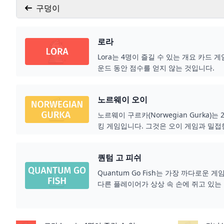
구덩이
로라
Lora는 4명이 즐길 수 있는 개요 카드 
운드 동안 점수를 얻지 않는 것입니다.
노르웨이 오이
노르웨이 구르카(Norwegian Gurka)는
킹 게임입니다. 그것은 오이 게임과 밀접
는 마지막 남은 플레이어가 되는 것입니다
퀀텀 고 피쉬
Quantum Go Fish는 가장 까다로운 
다른 플레이어가 상상 속 손에 쥐고 있는
니다. 슈트에는 유니콘, 일반 옥수수 또는
이 포함될 수 있습니다. 이 게임은 술에 
이할 수 있지만, 술을 많이 마실수록 다