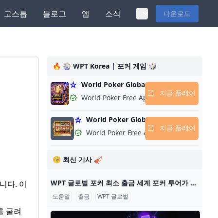
고스톱
블로그
앱
소식
다운로드
🔥 🎡 WPT Korea | 포커 게임 🎲
World Poker Global App
지금 플레이
World Poker Free App777
World Poker Global App
지금 플레이
World Poker Free App777
😚 최신 기사 🎻
WPT 글로벌 포커 최소 출금 세계 포커 투어가 지원하는 트렌디한 포커 플랫폼 WPT 글로벌의 혜택을 알아보세요. 원활한 게임 플레이를 위한 간편한 입출금 프로세스에 대해 배워보세요. 2022년에
니다. 이
도움말
출금
WPT 글로벌
를 굴려
WPT