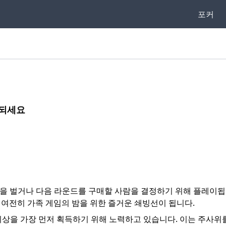
포커
 되세요
 돈을 벌거나 다음 라운드를 구매할 사람을 결정하기 위해 플레이됩
 여전히 가족 게임의 밤을 위한 즐거운 쇄빙선이 됩니다.
0점 이상을 가장 먼저 획득하기 위해 노력하고 있습니다. 이는 주사위