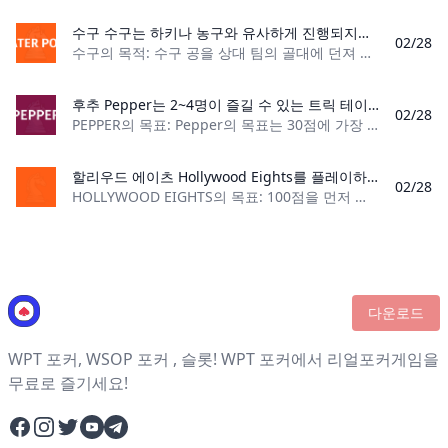
수구 수구는 하키나 농구와 유사하게 진행되지만, 경기장 주변을 달리거나 스케이트를 타는 대신 선수들은 물을 밟고 공을 가지고 수영하여 점수를 얻으려고 합니다. 수구를 하기 전에 알아야 할 규칙과 규정에 대해 알아봅시다.
02/28
수구의 목적: 수구 공을 상대 팀의 골대에 던져 점수를 획득하세요. 플레이어 수: 14명, 각 팀당 7명 재료: 수구공, 수구 골대 2개, 선수당 고글 1쌍, 선수당 수구
후추 Pepper는 2~4명이 즐길 수 있는 트릭 테이킹 카드 게임입니다. 게임의 목표는 상대방보다 먼저 30점을 얻는 것입니다.
02/28
PEPPER의 목표: Pepper의 목표는 30점에 가장 먼저 도달하는 팀 또는 플레이어가 되는 것입니다. 플레이어 수: 2~4명 재료: 수정된 52개 카드 데크
할리우드 에이츠 Hollywood Eights를 플레이하는 방법. 여기서는 아이들에게 딱 맞는 쉐딩 카드 게임인 Hollywood Eights의 규칙을 알아보세요.
02/28
HOLLYWOOD EIGHTS의 목표: 100점을 먼저 획득한 플레이어가 승리합니다. 플레이어 수: 2-5명 카드 수: 표준 52 카드 데크 카드 순위: A(높음), K, Q, J, 10, 9, 8,
다운로드
WPT 포커, WSOP 포커 , 슬롯! WPT 포커에서 리얼포커게임을
무료로 즐기세요!
Facebook
Instagram
Twitter
YouTube
Telegram