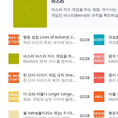
바스라
입니다.
바스라 카드 게임을 하는 방법. 여기서는
게임인 바스라(Basra)의 규칙을 확인하실
행동 방침 Lines of Action은 2인용 단순하지만 강렬한 추상 전략 게임입니다. 당신에게 필요한 것은 플레이용 체커 세트뿐이지만, 체커 세트에 속지 마십시오. 이것은 하나의 깊은 게임입니다.
02/28
액션 라인의 목표: 보드에 있는 모든 말을 연결하는 첫 번째 플레이어가 되세요 플레이어 수: 2명 재료: 8×8 체커 보드, 빨간색 체커 12개, 검정색 체커 12개 게임
바스라 바스라 카드 게임을 하는 방법. 여기서는 카지노와 유사한 중동 낚시 카드 게임인 바스라(Basra)의 규칙을 확인하실 수 있습니다.
02/28
BASRA의 목적: 카드를 캡처하여 포인트를 획득하세요. 플레이어 수: 2명 또는 4명(고정 파트너십) 카드 수: 카드 덱 52개 카드 순위: K(높음), Q, J, 10,
한 단어 이야기 게임 규칙 One Word Story는 많은 유연성과 창의성을 요구하는 재미있는 단어 게임입니다. 팀원들과 함께 한 단어씩 흥미로운 이야기를 만들어보세요!
02/28
한 단어 이야기의 목적: 팀으로서 한 번에 한 단어씩 이야기를 전달합니다. 플레이어 수: 2명 이상 재료: 필요 없음 게임 유형: 단어 게임 관객: 8+ 원워드스토리 개요 One
더 오래 머물다 Linger Longer는 3~6명이 플레이할 수 있는 오래된 영어 트릭 테이킹 게임입니다. 플레이어가 트릭을 이기면 뽑기 더미에서 카드를 뽑습니다. 손이 부족합니까? 조심해! 카드가 부족하면 게임에서 부팅됩니다. 손에 카드를 들고 마지막으로 남은 플레이어가 큰 승자가 됩니다!
02/28
목표: 게임에 남은 마지막 플레이어가 되세요 플레이어 수: 3~6명 카드 수: 카드 52장 카드 순위: (낮음) 2 – 에이스(높음) 게임 유형: 트릭 테이킹 관객: 성
불 Vatra(불이라는 뜻)는 3~13명이 즐길 수 있는 카드 패스 카드 게임입니다. 게임의 목표는 게임이 끝났을 때 패자가 되어 처벌을 받는 것을 방지하는 것입니다.
02/28