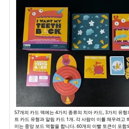
57개의 카드 덱에는 4가지 종류의 치아 카드, 3가지 유
트 카드 유형과 알림 카드 1개. 각 사람이 이를 채우려고
이는 중앙 보드 역할을 합니다. 60개의 이빨 토큰이 포