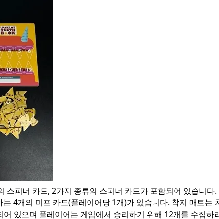
형의 스피너 카드, 2가지 종류의 스피너 카드가 포함되어 있습니다.
 하는 4개의 미프 카드(플레이어당 1개)가 있습니다. 착지 매트는 
함되어 있으며 플레이어는 게임에서 승리하기 위해 12개를 수집하