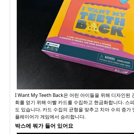
I Want My Teeth Back은 어린 아이들을 위해 디
회를 얻기 위해 이빨 카드를 수집하고 현금화합니다. 스
도 있습니다. 카드 수집의 균형을 맞추고 치아 수의 증가
플레이어가 게임에서 승리합니다.
박스에 뭐가 들어 있어요