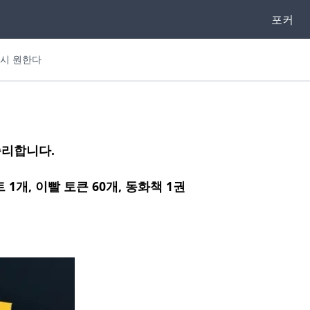
포커
다시 원한다
승리합니다.
트 1개, 이빨 토큰 60개, 동화책 1권