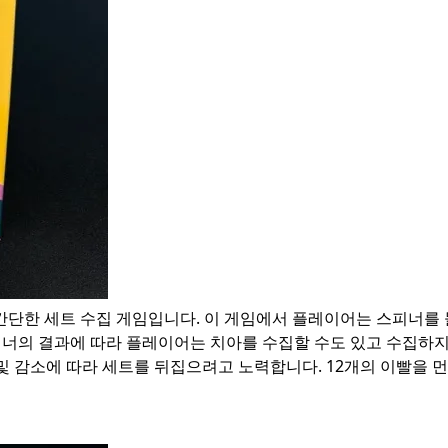
자인된 간단한 세트 수집 게임입니다. 이 게임에서 플레이어는 스피너를
피너의 결과에 따라 플레이어는 치아를 수집할 수도 있고 수집하지
 및 감소에 따라 세트를 뒤집으려고 노력합니다. 12개의 이빨을 