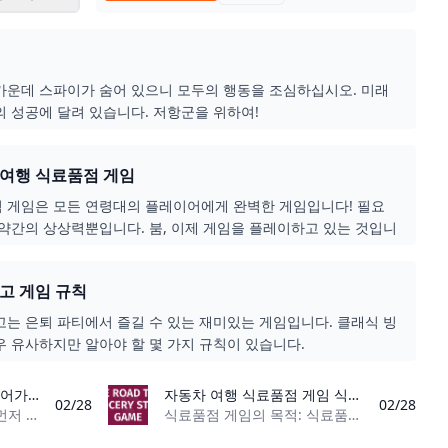
가운데 스파이가 숨어 있으니 모두의 행동을 조심하십시오. 미래
의 성공에 달려 있습니다. 저항군을 위하여!
 여행 식료품점 게임
 게임은 모든 연령대의 플레이어에게 완벽한 게임입니다! 필요
 약간의 상상력뿐입니다. 붐, 이제 게임을 플레이하고 있는 것입니
게임은 스파이 기능을 뺀 I Spy 버전입니다. 플레이어는 눈앞에 있
템을 찾는 대신 식료품점에서 자신이 기억하는 아이템을 선택하
고 게임 규칙
 가지 힌트를 사용하여 다른 플레이어가 최대 3번의 추측을 통해 추
됩니다!
고는 은퇴 파티에서 즐길 수 있는 재미있는 게임입니다. 클래식 빙
우 유사하지만 알아야 할 몇 가지 규칙이 있습니다.
유리 VIDRASSO는 플레이어가 순서대로 따라갈 필요 없이 손이나 앞줄에서 카드를 플레이할 수 있는 빠른 2인용 트릭 테이킹 게임입니다. 36장의 카드로 구성된 슬림한 덱, 흥미로운 순위 및 점수 시스템, 각 트릭마다 다양한 옵션을 갖춘 이 게임은 트릭 테이킹 장르의 모든 팬을 만족시킬 것입니다.
자동차 여행 식료품점 게임 식료품점 게임은 모든 연령대의 플레이어에게 완벽한 게임입니다! 필요한 것은 약간의 상상력뿐입니다. 붐, 이제 게임을 플레이하고 있는 것입니다! 이 게임은 스파이 기능을 뺀 I Spy 버전입니다. 플레이어는 눈앞에 있는 아이템을 찾는 대신 식료품점에서 자신이 기억하는 아이템을 선택하고, 몇 가지 힌트를 사용하여 다른 플레이어가 최대 3번의 추측을 통해 추측하게 됩니다!
02/28
02/28
VIDRASSO의 목표: 가장 먼저 300포인트 이상을 획득하세요. 플레이어 수: 2명 카드 수: 36장의 카드 카드 순위: (낮음) 9 – A (높음) 게임 유형:
식료품점 게임의 목적: 식료품점 게임의 목적은 플레이어가 어떤 식료품점 아이템을 생각하고 있는지 추측하는 것입니다. 플레이어 수: 3명 이상 재료: 재료가 필요하