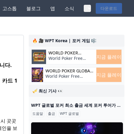
고스톱
블로그
앱
소식
다운로드
🔥 🎥 WPT Korea | 포커 게임 🎼
WORLD POKER
지금 플레이
GLOBAL APP
World Poker Free
App777
니다.
WORLD POKER GLOBAL
지금 플레이
APP
World Poker Free
 카드 1
App777
🎺 최신 기사 👀
WPT 글로벌 포커 최소 출금 세계 포커 투어가 지원하는 트렌디한 포커 플랫폼 WPT 글로벌의 혜택을 알아보세요. 원활한 게임 플레이를 위한 간편한 입출금 프로세스에 대해 배워보세요. 2022년에
도움말
출금
WPT 글로벌
도시 곳곳
WPT
체인을 보