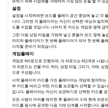
유하기 위해 사업체를 거래하여 가장 많은 돈을 벌 수 있
설정
설정을 시작하려면 보드를 플레이 공간 중앙에 놓고 각 
니다. 그러면 각 플레이어는 자신이 선택한 색상과 일치하는
드를 수집할 것입니다. 나머지 돈 카드는 게임판 옆에 
그런 다음 상점 타일을 가방에 넣고 흔들어 보드 옆에 놓
마지막 플레이어가 첫 번째 플레이어가 되어 첫 번째 플레
시작할 준비가 되었습니다.
게임플레이
게임은 6라운드로 진행되며, 각 라운드는 6단계로 나뉩니다
각 라운드는 건물 카드 처리, 상점 타일 그리기, 거래, 상
으로 구성됩니다.
시작 플레이어 카드를 가진 플레이어는 게임에 참여하는 
부 카드를 버리고 어떤 카드를 보관할지 선택할 수 있습니
입니다. 플레이어는 자신이 보관하기로 선택한 카드를 공
모든 사람이 마커를 배치한 후 플레이어 수와 현재 라운드
카드를 동시에 공개한 다음 거래 단계를 시작합니다. 플