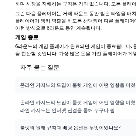
하며 시장을 지배하는 규칙은 거의 없습니다. 모든 플레
그런 다음 플레이어는 거래 라운드 동안 받은 타일을 배치
플레이어가 뱅커 역할을 하도록 선택되어 다른 플레이어에
이런 방식으로 6라운드 동안 계속됩니다.
게임 종료
6라운드의 게임 플레이가 완료되면 게임이 종료됩니다. 
을 합산할 것입니다. 가장 많은 돈을 가진 플레이어가 게
자주 묻는 질문
온라인 카지노의 도입이 룰렛 게임에 어떤 영향을 미
온라인 카지노의 도입이 룰렛 게임에 어떤 영향을 미쳤
라인 카지노는 인터넷 연결을 통해 누구나 쉽
룰렛의 원래 규칙과 베팅 옵션은 무엇이었나요?