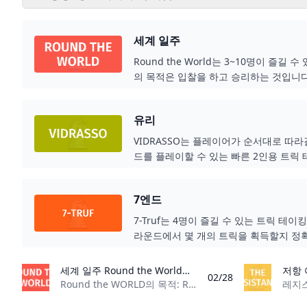
세계 일주
Round the World는 3~10명이 즐길
의 목적은 입찰을 하고 승리하는 것입니다
유리
VIDRASSO는 플레이어가 순서대로 따라
드를 플레이할 수 있는 빠른 2인용 트릭 
로 구성된 슬림한 덱, 흥미로운 순위 및 
옵션을 갖춘 이 게임은 트릭 테이킹 장르
7엔드
7-Truf는 4명이 즐길 수 있는 트릭 테
라운드에서 몇 개의 트릭을 획득할지 정
은 당신의 점수를 얻습니다. 22라운드가 
플레이어가 게임에서 승리합니다.
세계 일주 Round the World는 3~10명이 즐길 수 있는 포커 카드 게임입니다. 게임의 목적은 입찰을 하고 승리하는 것입니다.
02/28
Round the WORLD의 목적: Round the World의 목적은 우승을 차지하는 것입니다. 플레이어 수: 3~10명 재료: 표준 52장 카드 데크, 칩 또는 머니, 평평한 표면.