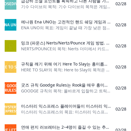
급강하 소셜 포인트를 획득하고 다른 사람을 가혹하게 판단하는 것이 이 게임의 전부입니다! 사회적 지위가 핵심입니다. 따라서 모든 사람을 행복하게 해주고 싶지 않다면, 가지고 있는 모든 것을 잃을 수도 있습니다!
02/28
기수 다이브의 목적: 기수 다이브의 목적은 게임 내내 최고의 소유물을 수집 및 유지하고 가장 높은 점수로 끝나는 것입니다. 플레이어 수: 3-6명 재료: 라이프스타일
에나원 Ena UNO는 고전적인 핸드 쉐딩 게임과 유사하게 플레이하지만 플레이어가 차례대로 플레이할 수 있도록 하여 게임 플레이 속도를 높입니다. 여러 플레이어를 뛰어넘어 건너뛸 수 있는 기회가 있는지 폐기 더미를 주의 깊게 살펴보세요. 뽑기 카드는 쌓을 수 있고 실수는 처벌을 받기 때문에 이 게임에서는 훨씬 더 많은 카드를 뽑습니다.
02/28
ENA UNO의 목표: 게임이 끝날 때 가장 낮은 점수를 얻습니다. 플레이어 수: 2~10명 카드 수: 112명 게임 유형: 핸드 셰딩 대상: 어린이, 성인 ENA UNO 소개 슬로바
밍크 (파운스) Nerts/Nertz/Pounce 게임 방법. 여기서는 Nerts로 알려진 전략 카드 게임을 플레이하기 위한 자세한 규칙을 확인할 수 있습니다.
02/28
NERTS/POUNCE의 목적: Nerts 더미에서 카드를 제거합니다. 플레이어 수: 2명 이상(6명 이상이 파트너십으로 플레이) 카드 수: 플레이어당 표준 52장
규칙을 깨기 위해 여기 Here To Slay는 흥미롭고 액션이 가득한 카드 게임입니다. 플레이어는 승리하기 위해 파티에 추가하고 몬스터와 싸울 것입니다.
02/28
HERE TO SLAY의 목적: Here to Slay의 목적은 세 마리의 몬스터를 처치하거나 전체 파티를 구성하는 것입니다. 플레이어 수: 2~6명 재료: 메인 덱 1개, 파티 리더
굿즈 규칙 Goodge Rules는 Rook을 매우 흥미롭게 재구성한 것입니다. 다섯 번째 슈트를 추가하고 포인트 카드의 위치를 ​​변경합니다. 고전적인 트릭 테이커에 대한 이 새로운 해석은 분명 만족스러울 것입니다.
02/28
GOODGE 규칙의 목적: 올바르게 입찰하고 트릭을 포착하여 500점 이상을 획득한 최초의 플레이어가 되십시오. 플레이어 수: 3~4명 내용: 카드 51장, 지침, 점수표
미스터리 익스프레스 플레이어들이 미스터리 익스프레스에 탑승하면서 살인 사건이 발생합니다. 여행의 나머지 시간은 이 모든 일이 왜, 누가, 무엇을, 언제, 어디서 발생했는지 결정하는 데 소요됩니다. 분석적인 취향을 갖춘 이 게임은 지나치게 생각하는 플레이어에게 적합합니다. 플레이어는 추리력, 탑승한 다른 사람들로부터 수집한 정보, 조사 활동을 활용하여 미스터리 익스프레스에서 무슨 일이 일어났는지 정확히 알아내게 됩니다.
02/28
미스터리 익스프레스의 목표: 미스터리 익스프레스의 목표는 게임이 끝날 때 결정되는 범죄의 다섯 가지 요소를 모두 갖춘 플레이어가 되는 것입니다. 플레이어 수: 3~
연애 편지 러브레터는 2~4명이 즐길 수 있는 추리 카드 게임입니다. 게임의 목표는 승리하는 데 필요한 토큰 수에 도달한 첫 번째 플레이어가 되는 것입니다. 플레이어는 라운드에서 마지막 플레이어가 되거나 라운드가 끝날 때 가장 높은 순위의 카드를 보유함으로써 이를 달성합니다.
02/28