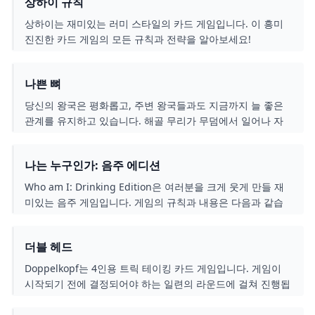
상하이 규칙
상하이는 재미있는 러미 스타일의 카드 게임입니다. 이 흥미
진진한 카드 게임의 모든 규칙과 전략을 알아보세요!
나쁜 뼈
당신의 왕국은 평화롭고, 주변 왕국들과도 지금까지 늘 좋은
관계를 유지하고 있습니다. 해골 무리가 무덤에서 일어나 자
신의 것이라고 생각하는 왕국, 즉 당신의 왕국을 향해 오고 있
다는 소문이 퍼졌습니다. 그들은 지상에 있는 집을 원하지만,
나는 누구인가: 음주 에디션
당신의 친구들은 이제 스스로를 보호하기 위해 당신을 버렸습
니다. 상아 군대에 맞서 싸우거나 복수를 하여 그들을 친근한
Who am I: Drinking Edition은 여러분을 크게 웃게 만들 재
이웃에게 보내세요.
미있는 음주 게임입니다. 게임의 규칙과 내용은 다음과 같습
니다.
더블 헤드
Doppelkopf는 4인용 트릭 테이킹 카드 게임입니다. 게임이
시작되기 전에 결정되어야 하는 일련의 라운드에 걸쳐 진행됩
니다. Doppelkopf의 목적은 라운드에서 게임 포인트를 얻기
에 충분한 점수를 얻는 것입니다.