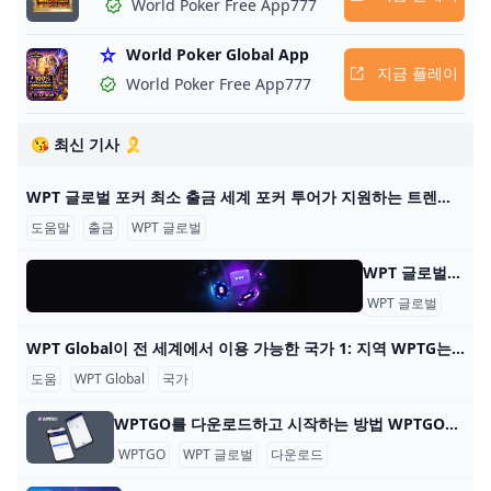
World Poker Free App777
World Poker Global App
지금 플레이
World Poker Free App777
😘 최신 기사 🎗️
WPT 글로벌 포커 최소 출금 세계 포커 투어가 지원하는 트렌디한 포커 플랫폼 WPT 글로벌의 혜택을 알아보세요. 원활한 게임 플레이를 위한 간편한 입출금 프로세스에 대해 배워보세요. 2022년에
도움말
출금
WPT 글로벌
WPT 글로벌 - 자주 묻는 질문: 온라인 포커 WPT 글로벌 - 자주 묻는 질문: 온라인 포커 내 계정 어떻게 게임을 시작하나요? WPT 글로벌에서 게임을 하려면, 기기에 앱을 다운로드하고 설치하세요. 이 단계를 완료한 후
WPT 글로벌
자주 
WPT Global이 전 세계에서 이용 가능한 국가 1: 지역 WPTG는 다음 지역을 지원합니다: 대한민국 🇰🇷 일본 🇯🇵 베트남 🇻🇳 멕시코 🇲🇽 말레이시아 🇲🇾 인도네시아 🇮🇩 WPTG는 이러한 지역에 오프라인 부서
도움
WPT Global
국가
WPTGO를 다운로드하고 시작하는 방법 WPTGO를 다운로드하고 온라인 포커를 시작하는 방법 World Poker Tour와 관련된 온라인 포커 플랫폼인 WPTGO를 시작하는 것은 간단하고 빠릅니다. 다음의 간단한
WPTGO
WPT 글로벌
다운로드