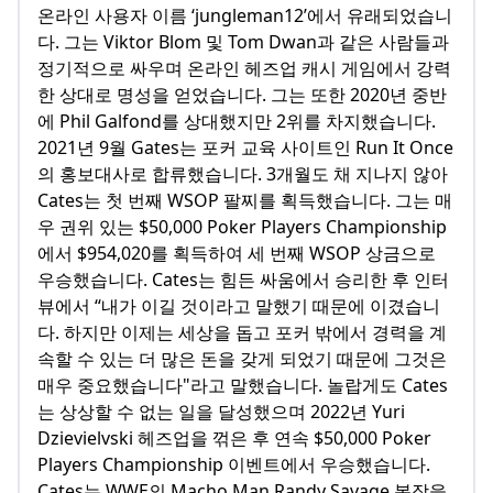
온라인 사용자 이름 ‘jungleman12’에서 유래되었습니
다. 그는 Viktor Blom 및 Tom Dwan과 같은 사람들과
정기적으로 싸우며 온라인 헤즈업 캐시 게임에서 강력
한 상대로 명성을 얻었습니다. 그는 또한 2020년 중반
에 Phil Galfond를 상대했지만 2위를 차지했습니다.
2021년 9월 Gates는 포커 교육 사이트인 Run It Once
의 홍보대사로 합류했습니다. 3개월도 채 지나지 않아
Cates는 첫 번째 WSOP 팔찌를 획득했습니다. 그는 매
우 권위 있는 $50,000 Poker Players Championship
에서 $954,020를 획득하여 세 번째 WSOP 상금으로
우승했습니다. Cates는 힘든 싸움에서 승리한 후 인터
뷰에서 “내가 이길 것이라고 말했기 때문에 이겼습니
다. 하지만 이제는 세상을 돕고 포커 밖에서 경력을 계
속할 수 있는 더 많은 돈을 갖게 되었기 때문에 그것은
매우 중요했습니다"라고 말했습니다. 놀랍게도 Cates
는 상상할 수 없는 일을 달성했으며 2022년 Yuri
Dzievielvski 헤즈업을 꺾은 후 연속 $50,000 Poker
Players Championship 이벤트에서 우승했습니다.
Cates는 WWE의 Macho Man Randy Savage 복장을