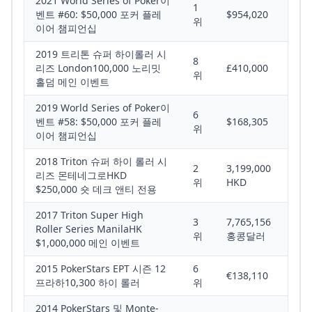
2021 World Series of Poker이
1
벤트 #60: $50,000 포커 플레
$954,020
위
이어 챔피언십
2019 트리톤 슈퍼 하이롤러 시
8
리즈 London100,000 노리밋
£410,000
위
홀덤 메인 이벤트
2019 World Series of Poker이
6
벤트 #58: $50,000 포커 플레
$168,305
위
이어 챔피언십
2018 Triton 슈퍼 하이 롤러 시
2
3,199,000
리즈 몬테네그로HKD
위
HKD
$250,000 숏 데크 앤티 전용
2017 Triton Super High
3
7,765,156
Roller Series ManilaHK
위
홍콩달러
$1,000,000 메인 이벤트
2015 PokerStars EPT 시즌 12
6
€138,110
프라하10,300 하이 롤러
위
2014 PokerStars 및 Monte-