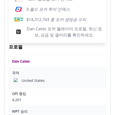
0
월드 포커 투어 인덱스
$14,312,743
총 포커 생방송 수익
Dan Cates 포커 플레이어 프로필. 최신 정
보, 상금 및 갤러리를 확인하세요.
프로필
Dan Cates
국적
United States
GPI 랭킹
4,201
WPT 승리