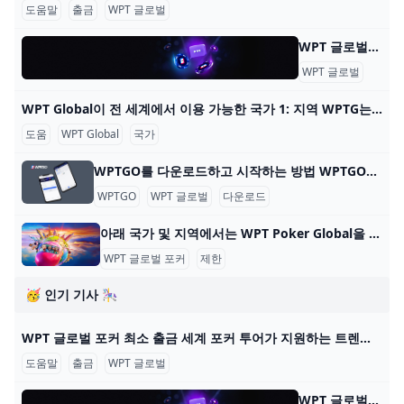
도움말
출금
WPT 글로벌
WPT 글로벌 - 자주 묻는 질문: 온라인 포커 WPT 글로벌 - 자주 묻는 질문: 온라인 포커 내 계정 어떻게 게임을 시작하나요? WPT 글로벌에서 게임을 하려면, 기기에 앱을 다운로드하고 설치하세요. 이 단계를 완료한 후
WPT 글로벌
자주 
WPT Global이 전 세계에서 이용 가능한 국가 1: 지역 WPTG는 다음 지역을 지원합니다: 대한민국 🇰🇷 일본 🇯🇵 베트남 🇻🇳 멕시코 🇲🇽 말레이시아 🇲🇾 인도네시아 🇮🇩 WPTG는 이러한 지역에 오프라인 부서
도움
WPT Global
국가
WPTGO를 다운로드하고 시작하는 방법 WPTGO를 다운로드하고 온라인 포커를 시작하는 방법 World Poker Tour와 관련된 온라인 포커 플랫폼인 WPTGO를 시작하는 것은 간단하고 빠릅니다. 다음의 간단한
WPTGO
WPT 글로벌
다운로드
아래 국가 및 지역에서는 WPT Poker Global을 다운로드하고 플레이할 수 없습니다. WPT Global Poker는 100개 이상의 국가에서 플레이어가 접속할 수 있지만 현지 규정에 따른 특정 제한 사항이 있습니다. 아래 국가 및 지역에서 WPT Poker Global을 다운
WPT 글로벌 포커
제한
🥳 인기 기사 🎠
WPT 글로벌 포커 최소 출금 세계 포커 투어가 지원하는 트렌디한 포커 플랫폼 WPT 글로벌의 혜택을 알아보세요. 원활한 게임 플레이를 위한 간편한 입출금 프로세스에 대해 배워보세요. 2022년에
도움말
출금
WPT 글로벌
WPT 글로벌 - 자주 묻는 질문: 온라인 포커 WPT 글로벌 - 자주 묻는 질문: 온라인 포커 내 계정 어떻게 게임을 시작하나요? WPT 글로벌에서 게임을 하려면, 기기에 앱을 다운로드하고 설치하세요. 이 단계를 완료한 후