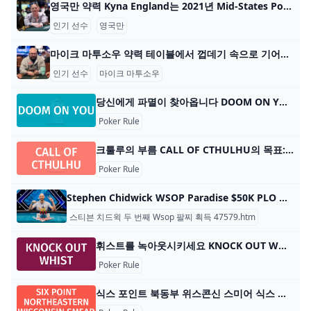
영국만 약력 Kyna England는 2021년 Mid-States Poker Tour(MSPT) 올해의 선수로 선정된 경력 수입이 $800,000가 넘는 미국 포커 플레이어입니다. 그녀는 GPoker YouTube 채널의 포커 리얼리티
인기 선수
영국만
마이크 마투소우 약력 테이블에서 껍데기 속으로 기어들어가는 사람이 없는 Mike The Mouth Matusow는 포커 테이블에서 쓰레기 이야기를 한다는 평판 때문에 별명을 얻었습니다. 이러한 잘
인기 선수
마이크 마투소우
당신에게 파멸이 찾아옵니다 DOOM ON YOU의 목표: Doom on You의 목표는 음식 토큰을 가진 마지막 플레이어가 되는 것입니다. 플레이어 수: 3~6명 재료: 카드 110장, 음식 토큰 60개 및 지침
Poker Rule
크툴루의 부름 CALL OF CTHULHU의 목표: Call of Cthulhu의 목표는 세 번째 스토리 카드를 획득하는 첫 번째 플레이어가 되는 것입니다. 플레이어 수: 2명 재료: 크툴루 마커
Poker Rule
Stephen Chidwick WSOP Paradise $50K PLO 챔피언십에서 두 번째 팔찌 획득($1357080) 목차 5년 전, Stephen Chidwick은 2019 $25,000 Pot-Limit Omaha High Roller에서 첫 WSOP 팔찌를 획득했습니다. 오늘 그는 2024 World Series of Poker Paradise의 이벤트 #8: $50,000 팟 리미트 오마
스티븐 치드윅 두 번째 Wsop 팔찌 획득 47579.htm
휘스트를 녹아웃시키세요 KNOCK OUT WHIST의 목적: Knock Out Whist의 목적은 게임의 마지막 트릭에서 승리하거나 마지막으로 살아남는 플레이어가 되는 것입니다. 플레이어 수: 2~7명 재료
Poker Rule
식스 포인트 북동부 위스콘신 스미어 식스 포인트 북동부 위스콘신 스미어의 목표: 식스 포인트 북동부 위스콘신 스미어의 목표는 21점에 도달하는 것입니다. 플레이어 수: 4명 재료: 수정된 52장 카드