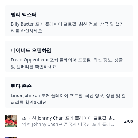
빌리 백스터
Billy Baxter 포커 플레이어 프로필. 최신 정보, 상금 및 갤러
리를 확인하세요.
데이비드 오펜하임
David Oppenheim 포커 플레이어 프로필. 최신 정보, 상금
및 갤러리를 확인하세요.
린다 존슨
Linda Johnson 포커 플레이어 프로필. 최신 정보, 상금 및 갤
러리를 확인하세요.
조니 찬 Johnny Chan 포커 플레이어 프로필. 최신 정보, 상금 및 갤러리를 확인하세요.
12/08
약력 Johnny Chan은 중국계 미국인 포커 플레이어입니다. 그는 1987년과 1988년의 WSOP 메인 이벤트를 포함하여 10개의 WSOP(World Series of Poker) 팔찌를 획득했습니다. 그는 연