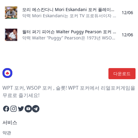
모리 에스칸다니 Mori Eskandani 포커 플레이어 프로필. 최신 정보, 상금 및 갤러리를 확인하세요.
12/06
약력 Mori Eskandani는 포커 TV 프로듀서이자 PokerGO의 회장입니다. 그는 2018년에 포커 명예의 전당에 입성했습니다. 전직 하이 스테이크 캐시 게
월터 퍼기 피어슨 Walter Puggy Pearson 포커 플레이어 프로필. 최신 정보, 상금 및 갤러리를 확인하세요.
12/06
약력 Walter “Puggy” Pearson은 1973년 WSOP(World Series of Poker) 메인 이벤트에서 우승한 미국 포커 플레이어였습니다. 그는 1970년 WSOP의 첫 번째 참가자 중 한 명으로 197
다운로드
WPT 포커, WSOP 포커 , 슬롯! WPT 포커에서 리얼포커게임을
무료로 즐기세요!
Facebook
Instagram
Twitter
YouTube
Telegram
서비스
약관