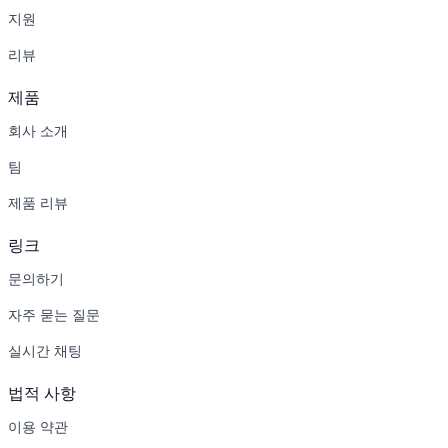
지원
리뷰
제품
회사 소개
팀
제품 리뷰
링크
문의하기
자주 묻는 질문
실시간 채팅
법적 사항
이용 약관