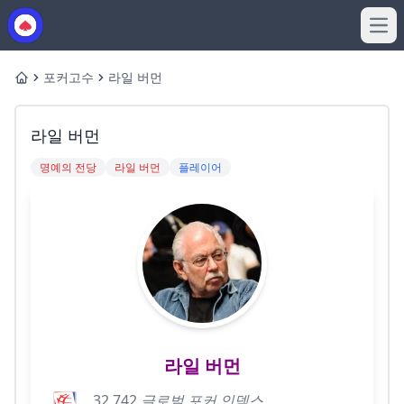
Ope
포커고수
라일 버먼
Home
라일 버먼
명예의 전당
라일 버먼
플레이어
라일 버먼
32,742
글로벌 포커 인덱스