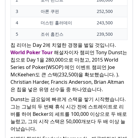
3
아론 쿠핀
252,500
4
더스틴 홀러데이
243,500
5
조쉬 홉킨스
239,500
칩 리더는 Day 2에 치열한 경쟁을 벌일 것입니다.
World Poker Tour
해설자이자 챔피언 Tony Dunst는
칩으로 Day 1을 280,000으로 마쳤고, 2015 World
Series of Poker(WSOP) 메인 이벤트 챔피언 Joe
McKeehen도 큰 스택(232,500)을 확보했습니다. ).
Christian Harder, Francis Anderson, Brian Altman
은 칩을 넣은 유명 선수들 중 하나였습니다.
Dunst는 금요일에 빠르게 스택을 쌓기 시작했습니다.
그는 그날의 두 번째 휴식 시간 전에 스트레이트로 리
버를 하여 Becker의 세트를 100,000 이상으로 두 배로
늘렸고, 그의 시작 스택은 50,000개보다 두 배 이상 늘
어났습니다.