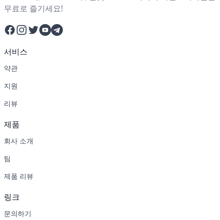
무료로 즐기세요!
Facebook
Instagram
Twitter
YouTube
Telegram
서비스
약관
지원
리뷰
제품
회사 소개
팀
제품 리뷰
링크
문의하기