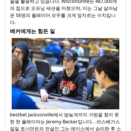
술을 활용하고 있습니다. Wisconsinite는 487,000개
의 칩으로 오프닝 세션을 마쳤으며, 이는 그날 살아남
은 56명의 플레이어 모두를 크게 앞지르는 수치입니
다.
베커에게는 힘든 일
bestbet Jacksonville에서 밤늦게까지 가방을 찾지 못
한 한 플레이어는 Jeremy Becker입니다. . 라스베가스
일일 토너먼트의 전설인 그는 레이스에서 승리한 후 스