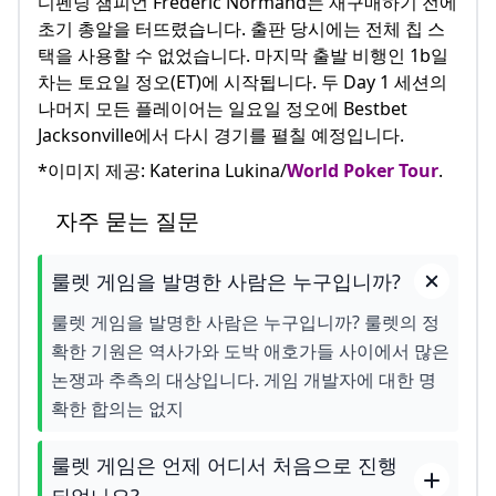
디펜딩 챔피언 Frederic Normand는 재구매하기 전에
초기 총알을 터뜨렸습니다. 출판 당시에는 전체 칩 스
택을 사용할 수 없었습니다. 마지막 출발 비행인 1b일
차는 토요일 정오(ET)에 시작됩니다. 두 Day 1 세션의
나머지 모든 플레이어는 일요일 정오에 Bestbet
Jacksonville에서 다시 경기를 펼칠 예정입니다.
*이미지 제공: Katerina Lukina/
World Poker Tour
.
자주 묻는 질문
룰렛 게임을 발명한 사람은 누구입니까?
룰렛 게임을 발명한 사람은 누구입니까? 룰렛의 정
확한 기원은 역사가와 도박 애호가들 사이에서 많은
논쟁과 추측의 대상입니다. 게임 개발자에 대한 명
확한 합의는 없지
룰렛 게임은 언제 어디서 처음으로 진행