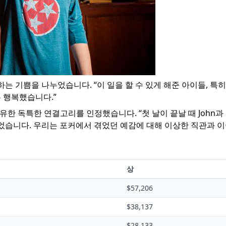
는 기쁨을 나누었습니다. “이 일을 할 수 있게 해준 아이들, 특
 행복했습니다.”
 공유한 독특한 연결고리를 인정했습니다. “첫 날이 끝날 때 John과
겪었습니다. 우리는 포커에서 겪었던 예감에 대해 이상한 직관과 
상
$57,206
$38,137
$28,133