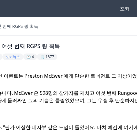
포커
여섯 번째 RGPS 링 획득
에서 여섯 번째 RGPS 링 획득
포커뉴스
🕒 4
🗒️ 1877
600 메인 이벤트는 Preston McEwen에게 단순한 토너먼트 그 이상이
 McEwen은 598명의 참가자를 제치고 여섯 번째 Rungoo
굴들에 둘러싸인 그의 기쁨은 틀림없었으며, 그는 우승 후 단순하지
 “뭔가 이상한 데자뷰 같은 느낌이 들었어요. 마치 예전에 여기에