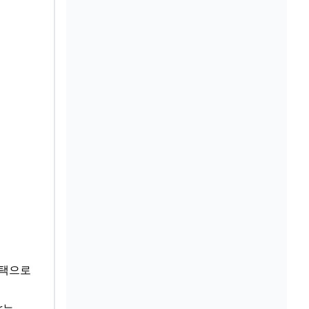
스택으로
r는