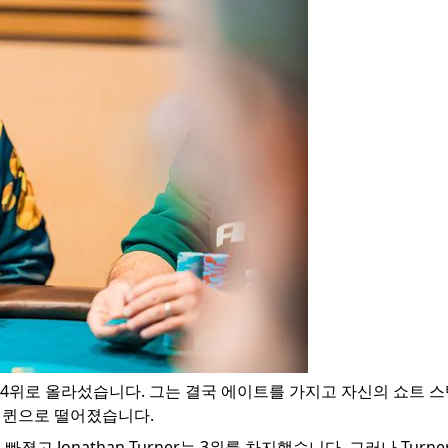
n은 4위로 올라섰습니다. 그는 결국 에이트를 가지고 자신의 쇼트 
 퀸으로 떨어졌습니다.
빠졌고 Jonathan Turner는 3위를 차지했습니다. 그러나 Turne