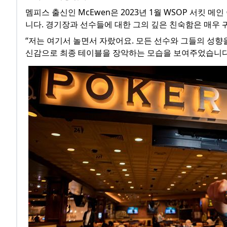
멤피스 출신인 McEwen은 2023년 1월 WSOP 서킷 메인
니다. 경기장과 선수들에 대한 그의 깊은 친숙함은 매우
“저는 여기서 놀면서 자랐어요. 모든 선수와 그들의 성향을
신감으로 최종 테이블을 장악하는 모습을 보여주었습니다