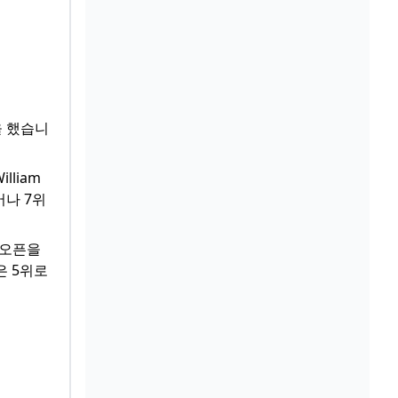
을 했습니
liam
어나 7위
 오픈을
은 5위로