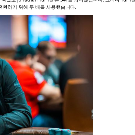
 전환하기 위해 두 배를 사용했습니다.