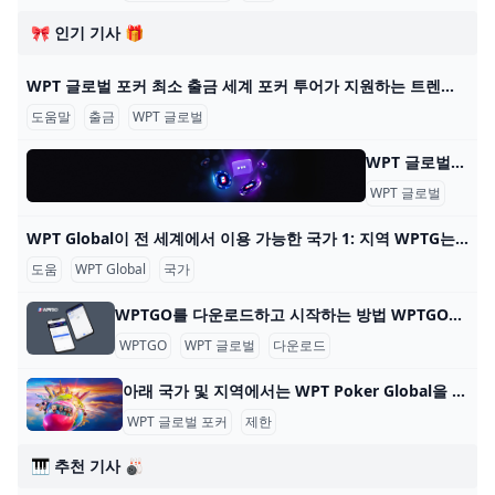
🎀 인기 기사 🎁
WPT 글로벌 포커 최소 출금 세계 포커 투어가 지원하는 트렌디한 포커 플랫폼 WPT 글로벌의 혜택을 알아보세요. 원활한 게임 플레이를 위한 간편한 입출금 프로세스에 대해 배워보세요. 2022년에
도움말
출금
WPT 글로벌
WPT 글로벌 - 자주 묻는 질문: 온라인 포커 WPT 글로벌 - 자주 묻는 질문: 온라인 포커 내 계정 어떻게 게임을 시작하나요? WPT 글로벌에서 게임을 하려면, 기기에 앱을 다운로드하고 설치하세요. 이 단계를 완료한 후
WPT 글로벌
자주 
WPT Global이 전 세계에서 이용 가능한 국가 1: 지역 WPTG는 다음 지역을 지원합니다: 대한민국 🇰🇷 일본 🇯🇵 베트남 🇻🇳 멕시코 🇲🇽 말레이시아 🇲🇾 인도네시아 🇮🇩 WPTG는 이러한 지역에 오프라인 부서
도움
WPT Global
국가
WPTGO를 다운로드하고 시작하는 방법 WPTGO를 다운로드하고 온라인 포커를 시작하는 방법 World Poker Tour와 관련된 온라인 포커 플랫폼인 WPTGO를 시작하는 것은 간단하고 빠릅니다. 다음의 간단한
WPTGO
WPT 글로벌
다운로드
아래 국가 및 지역에서는 WPT Poker Global을 다운로드하고 플레이할 수 없습니다. WPT Global Poker는 100개 이상의 국가에서 플레이어가 접속할 수 있지만 현지 규정에 따른 특정 제한 사항이 있습니다. 아래 국가 및 지역에서 WPT Poker Global을 다운
WPT 글로벌 포커
제한
🎹 추천 기사 🎳