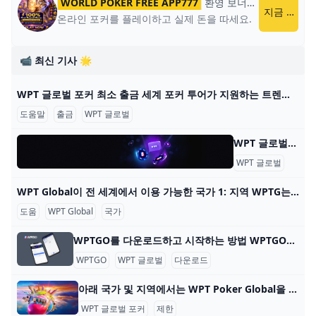
WORLD POKER FREE APP777
환영 보너스
World Poker
지금 플레이
온라인 포커를 플레이하고 실제 돈을 따세요.
📹 최신 기사 🌟
WPT 글로벌 포커 최소 출금 세계 포커 투어가 지원하는 트렌디한 포커 플랫폼 WPT 글로벌의 혜택을 알아보세요. 원활한 게임 플레이를 위한 간편한 입출금 프로세스에 대해 배워보세요. 2022년에
도움말
출금
WPT 글로벌
WPT 글로벌 - 자주 묻는 질문: 온라인 포커 WPT 글로벌 - 자주 묻는 질문: 온라인 포커 내 계정 어떻게 게임을 시작하나요? WPT 글로벌에서 게임을 하려면, 기기에 앱을 다운로드하고 설치하세요. 이 단계를 완료한 후
WPT 글로벌
자주 
WPT Global이 전 세계에서 이용 가능한 국가 1: 지역 WPTG는 다음 지역을 지원합니다: 대한민국 🇰🇷 일본 🇯🇵 베트남 🇻🇳 멕시코 🇲🇽 말레이시아 🇲🇾 인도네시아 🇮🇩 WPTG는 이러한 지역에 오프라인 부서
도움
WPT Global
국가
WPTGO를 다운로드하고 시작하는 방법 WPTGO를 다운로드하고 온라인 포커를 시작하는 방법 World Poker Tour와 관련된 온라인 포커 플랫폼인 WPTGO를 시작하는 것은 간단하고 빠릅니다. 다음의 간단한
WPTGO
WPT 글로벌
다운로드
아래 국가 및 지역에서는 WPT Poker Global을 다운로드하고 플레이할 수 없습니다. WPT Global Poker는 100개 이상의 국가에서 플레이어가 접속할 수 있지만 현지 규정에 따른 특정 제한 사항이 있습니다. 아래 국가 및 지역에서 WPT Poker Global을 다운
WPT 글로벌 포커
제한