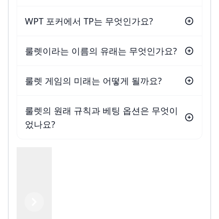
WPT 포커에서 TP는 무엇인가요?
룰렛이라는 이름의 유래는 무엇인가요?
룰렛 게임의 미래는 어떻게 될까요?
룰렛의 원래 규칙과 베팅 옵션은 무엇이
었나요?
Previous
Next