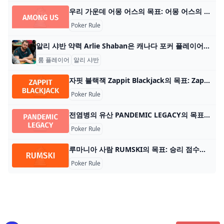
우리 가운데 어몽 어스의 목표: 어몽 어스의 목표는 플레이어의 역할에 따라 다릅니다. 플레이어가 승무원이라면 모든 사람이 죽기 전에 모든 작업을 완료하고 사기꾼을 찾으려고 시도
Poker Rule
알리 샤반 약력 Arlie Shaban은 캐나다 포커 플레이어이자 Twitch 스트리머이자 PokerStars 홍보대사입니다. 2022년 Shaban은 자신의 성공을 Twitch에서 스트리밍하면서
룸 플레이어
알리 샤반
자핏 블랙잭 Zappit Blackjack의 목표: Zappit Blackjack의 목표는 딜러를 이기거나 21을 넘지 않고 21에 가장 가까운 값을 가진 핸드를 만드는 것입니다. 플레이어 수
Poker Rule
전염병의 유산 PANDEMIC LEGACY의 목표: Pandemic Legacy의 목표는 게임에서 승리하기 위해 모든 월별 목표를 완료하는 것입니다. 플레이어 수: 2~4명 재료: 캐릭터 카드 5개, 폰
Poker Rule
루마니아 사람 RUMSKI의 목표: 승리 점수에 가장 먼저 도달하는 플레이어가 되세요. 플레이어 수: 2~6명 카드 수: 70장 Rumski 데크 카드 순위: (낮음) 1 – 13 (높음) 게임
Poker Rule