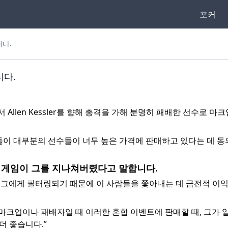
포커
니다.
니다.
터뷰에서 Allen Kessler를 향해 총격을 가해 분명히 패배한 선수로 마
람들이 대부분의 선수들이 너무 높은 가격에 판매하고 있다는 데 
선수이고 게임이 그를 지나쳐버렸다고 말합니다.
일부가 그에게 필터링되기 때문에 이 사람들을 쫓아내는 데 금전적 이
rs가 마크업이나 패배자일 때 이러한 혼합 이벤트에 판매할 때, 그가
더 좋습니다.”