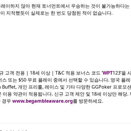
를 플레이하지 않아 현재 토너먼트에서 우승하는 것이 불가능하다는
eeb이 지적했듯이 실제로는 한 번도 당첨된 적이 없습니다.
l신규 고객 전용 | 18세 이상 | T&C 적용 보너스 코드 ‘
WPT
123’을
금 보너스 또는 $50 무료 플레이 중에서 선택할 수 있습니다. 영국 
 Buffet, 개인 프리롤, 레이스 및 기타 다양한 GGPoker 프로모
 이용 약관이 적용됩니다. 신규 고객 제안 및 18세 이상만 해당.
한 경우
www.begambleaware.org
를 방문하세요.