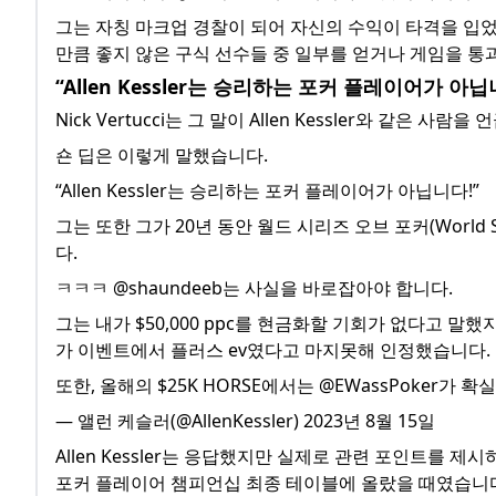
그는 자칭 마크업 경찰이 되어 자신의 수익이 타격을 입
만큼 좋지 않은 구식 선수들 중 일부를 얻거나 게임을 통
“Allen Kessler는 승리하는 포커 플레이어가 아닙
Nick Vertucci는 그 말이 Allen Kessler와 같은
숀 딥은 이렇게 말했습니다.
“Allen Kessler는 승리하는 포커 플레이어가 아닙니다!”
그는 또한 그가 20년 동안 월드 시리즈 오브 포커(World 
다.
ㅋㅋㅋ @shaundeeb는 사실을 바로잡아야 합니다.
그는 내가 $50,000 ppc를 현금화할 기회가 없다고 말했
가 이벤트에서 플러스 ev였다고 마지못해 인정했습니다.
또한, 올해의 $25K HORSE에서는 @EWassPoker가 
— 앨런 케슬러(@AllenKessler) 2023년 8월 15일
Allen Kessler는 응답했지만 실제로 관련 포인트를 제시
포커 플레이어 챔피언십 최종 테이블에 올랐을 때였습니다