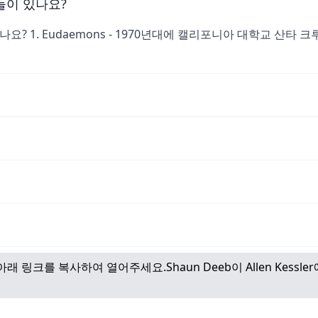
들이 있나요?
 1. Eudaemons - 1970년대에 캘리포니아 대학교 산타 
아래 링크를 복사하여 열어주세요.
Shaun Deeb이 Allen Kessl