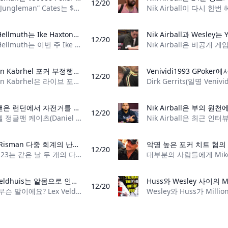
12/20
Dan “Jungleman” Cates는 $50,000 Poker Players Championship에 터미네이터 복장을 하고 나타나 3년 연속 우승을 노리고 있습니다. 미국인의 WSOP 팔찌는 모두 이 두 번의 승리에서
Phil Hellmuth는 Ike Haxton에게 마스크를 벗으라고 말합니다. Phil Hellmuth는 이번 주 Ike Haxton에게 포커 토너먼트를 공정하게 유지하기 위해 얼굴 마스크를 벗으라고 말했으며 그를 잠재적인 텔 박스로 묘사했습니다.
12/20
Phil Hellmuth는 이번 주 Ike Haxton에게 포커 토너먼트를 공정하게 유지하기 위해 얼굴 마스크를 벗으라고 말했으며 그를 잠재적인 “텔 박스&
Martin Kabrhel 포커 부정행위 혐의에 맞서 싸우다 – Robl PokerGo Cornuth Bonomo 및 Smith를 법정에 세우다 Martin Kabrhel은 2023 WSOP에서 부정행위를 했다고 비난한 다양한 포커 프로와 PokerGo를 상대로 법적 조치를 취했습니다.
12/20
Martin Kabrhel은 라이브 포커 토너먼트에서 부정행위를 했다고 비난한 사람들에 대해 공식적으로 법적 조치를 취했습니다. 체코의 하이 스테이크 선수는 지난 며칠 동
정글맨은 런던에서 자전거를 타다가 강도를 당했습니다. Jungleman은 이번 주에 운전 중 강도 사건의 희생양이 되었습니다. 런던에 온 그의 환영은 온갖 잘못된 이유로 기억에 남을 것입니다!
12/20
다니엘 정글맨 케이츠(Daniel Jungleman Cates)는 이번 주에 운전 중 강도 사건의 희생양이 되었습니다. 런던에 온 그의 환영은 온갖 잘못된 이유로 기억에 남을 것입
Paul Risman 다중 회계의 난동 비난 Rampage는 같은 날 두 개의 다른 계정에서 플레이하는 스크린샷을 게시하여 ACR Poker에 다중 계정 혐의로 기소되었습니다.
12/20
WPT123는 같은 날 두 개의 다른 계정에서 플레이하는 스크린샷을 게시한 Paul Risman에 의해 다중 계정 혐의로 기소되었습니다. ⚠️ 포커 사기 경고 ⚠️@WP
Lex Veldhuis는 알몸으로 인해 Twitch 스트림을 끊습니다. 그게 무슨 말이에요? Lex Veldhuis가 스트림에서 벌거벗고 있나요? 글쎄요 팬들이 원하는 것을 YouTube와 Twitch Poker의 정신으로 보여주세요.
12/20
그게 무슨 말이에요? Lex Veldhuis가 스트림에서 벌거벗고 있나요? 팬들이 원하는 것을 제공하는 것이 YouTube와 Twitch Poker의 정신인 것 같습니다.