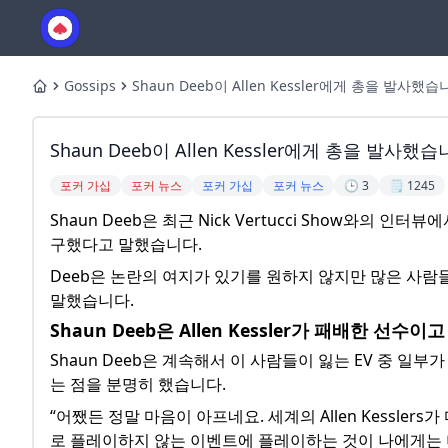
Gossips
Shaun Deeb이 Allen Kessler에게 총을 발사했습
Home
Shaun Deeb이 Allen Kessler에게 총을 발사했습
포커 가십
포커 뉴스
포커 가십
포커 뉴스
🕒 3
🗒️ 1245
Shaun Deeb은 최근 Nick Vertucci Show와의 인
구했다고 말했습니다.
Deeb은 논란의 여지가 있기를 원하지 않지만 많은 사
말했습니다.
Shaun Deeb은 Allen Kessler가 패배한 
Shaun Deeb은 계속해서 이 사람들이 잃는 EV 중 
는 점을 분명히 했습니다.
“어쨌든 정말 마음이 아프네요. 세계의 Allen Kessle
로 플레이하지 않는 이벤트에 플레이하는 것이 나에게는 