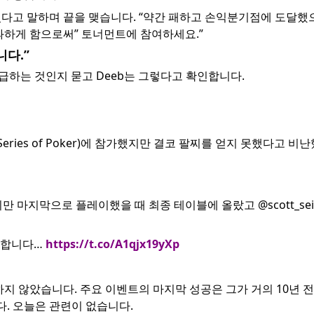
었다고 말하며 끝을 맺습니다. “약간 패하고 손익분기점에 도달했
과하게 함으로써” 토너먼트에 참여하세요.”
니다.”
 사람을 언급하는 것인지 묻고 Deeb는 그렇다고 확인합니다.
Series of Poker)에 참가했지만 결코 팔찌를 얻지 못했다고 비
지만 마지막으로 플레이했을 때 최종 테이블에 올랐고 @scott_sei
확실합니다…
https://t.co/A1qjx19yXp
하지 않았습니다. 주요 이벤트의 마지막 성공은 그가 거의 10년 전 $
. 오늘은 관련이 없습니다.