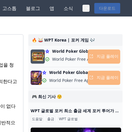
고스톱
블로그
앱
소식
다운로드
🔥 🥁 WPT Korea | 포커 게임 🎶
World Poker Global App
지금 플레이
World Poker Free App777
크업을 청
World Poker Global App
지금 플레이
World Poker Free App777
동의한다고
🎮 최신 기사 😚
익이 없다
WPT 글로벌 포커 최소 출금 세계 포커 투어가 지원하는 트렌디한 포커 플랫폼 WPT 글로벌의 혜택을 알아보세요. 원활한 게임 플레이를 위한 간편한 입출금 프로세스에 대해 배워보세요. 2022년에
도움말
출금
WPT 글로벌
 일반적으
WPT