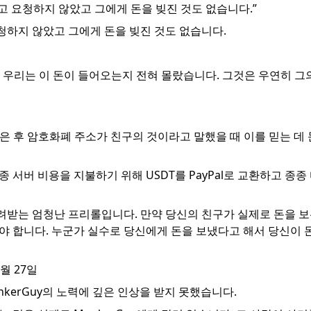
고 요청하지 않았고 그에게 돈을 빚진 것도 없습니다.”
요청하지 않았고 그에게 돈을 빚진 것도 없습니다.
니다. 우리는 이 돈이 들어오는지 전혀 몰랐습니다. 그것은 우연히 
은 말을 들은 후 암호화폐 주소가 친구의 것이라고 말했을 때 이를 믿는 데
종 서버 비용을 지불하기 위해 USDT를 PayPal로 교환하고 종종
돌려받는 엄청난 프리롤입니다. 만약 당신의 친구가 실제로 돈을 
야 합니다. 누군가 실수로 당신에게 돈을 보냈다고 해서 당신이 
12월 27일
onkerGuy의 노력에 깊은 인상을 받지 못했습니다.