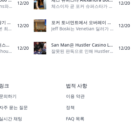
12/20
12/20
Shaun Deeb은 Bill Perkins와의 미친 $1,000,000 뚱뚱한 손실 프로 베팅에 대한 비디오 업데이트를 게시했습니다. 몇 주 전, 두 사람은 Deeb가 2024년 5월 30일까
체스이자 곧 포커 슈퍼스타가 될 Alexandra Botez가 WSOP 메인 이벤트 4일차에 갑자기 발생한 잔혹한 패배로 인해 탈락했습니다. 캐나다인은 첫 번째 메인 이벤트에서 현금을 가
Girafganger7 – 천재와 광기 사이 Girafganger7은 우리가 본 최고의 온라인 포커 토너먼트 플레이어 중 하나일 뿐만 아니라 천재성과 광기 사이에 있는 플레이어입니다.
포커 토너먼트에서 오버레이 비용을 지불해야 하는 베네치아 딜러 Jeff Boski는 보장된 상금 풀이 충족되지 않을 경우 Venetian 딜러가 포커 토너먼트의 오버레이 비용을 지불해야 한다고 밝혔습니다.
12/20
12/20
Girafganger7은 우리가 본 최고의 온라인 포커 토너먼트 플레이어 중 하나일 뿐만 아니라 천재성과 광기 사이에 있는 플레이어입니다. 그러나 그 정도의 천재
Jeff Boski는 Venetian 딜러가 포커 토너먼트에서 오버레이 비용을 지불해야 한다고 밝혔습니다. 토너먼트가 보장을 충족하지 못하면 결국 탈락하게 되는 것은 딜러입니다.
Fedor Holz와 Twitch 슈퍼스타 Nemo 스왑 포커 및 체스 레슨 체스 스타 Qiyu Nemo Zhou는 Fedor Holz와 체스 수업료와 포커 레슨을 교환하는 계약을 맺었다고 밝혔습니다.
San Man은 Hustler Casino Live에서 자신의 핸드를 잘못 읽은 후 $21000를 잃었습니다. 자신의 핸드를 잘못 읽은 San Man은 Six-High만으로 리버 콜을 했고 자신의 실수를 깨닫고 공포에 질려 헐떡거렸습니다.
12/20
12/20
체스 스타 Qiyu “Nemo” Zhou는 Fedor Holz와 체스 수업료와 포커 레슨을 교환하는 계약을 맺었다고 밝혔습니다. 24세의 캐나다인은 최근 몇 년 동안 Twitch 스트리머로서 성공적
잘못된 판독으로 인해 Hustler Casino Live 플레이어 San Man은 이번 주에 값비싼 $42,000 팟을 잃었고, 그의 리버 콜은 고작 6하이였고, 그는 자신의 값비싼 실수를 깨닫고 공포에 질려 숨이
링크
법적 사항
문의하기
이용 약관
자주 묻는 질문
정책
실시간 채팅
FAQ 목록