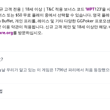
l신규 고객 전용 | 18세 이상 | T&C 적용 보너스 코드 ‘
WPT
123’을
금 보너스 또는 $50 무료 플레이 중에서 선택할 수 있습니다. 영국 
 Buffet, 개인 프리롤, 레이스 및 기타 다양한 GGPoker 프로모
 이용 약관이 적용됩니다. 신규 고객 제안 및 18세 이상만 해당. 
re.org
를 방문하십시오.
?
날 우리가 알고 있는 이 게임은 1796년 파리에서 처음 등장했으
법