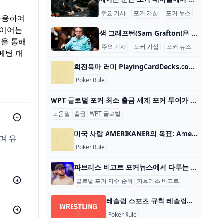
주요 기사
포커 가십
포커 뉴스
 사용하여
플레이어는
샘 그래프턴(Sam Grafton)은 팔레스타인 편에 서서 엄청난 똥폭풍을 일으켰습니다. 샘 그래프턴(Sam Grafton)은 지난 주말 이스라엘에 대한 기습 공격이 있은 후 팔레스타인을 지지한다는 트윗을 올린 뒤 비난을 받았고 일부는 심지어 포커스타
션을 통해
주요 기사
포커 가십
포커 뉴스
베팅 패
회전목마 러미 PlayingCardDecks.com의 게스트 게시물 Carousel Rummy의 목적: Carousel Rummy의 목적은 모든 카드를 섞어 플레이하는 것입니다. 플레이어 수:
Poker Rule
WPT 글로벌 포커 최소 출금 세계 포커 투어가 지원하는 트렌디한 포커 플랫폼 WPT 글로벌의 혜택을 알아보세요. 원활한 게임 플레이를 위한 간편한 입출금 프로세스에 대해 배워보세요. 2022년에
도움말
출금
WPT 글로벌
미국 사람 AMERIKANER의 목표: Amerikaner의 목표는 최고 점수를 달성하기 위해 트릭을 획득하는 것입니다. 플레이어 수: 3~5명 재료: 표준 52장 카
며 유
Poker Rule
파브리스 비고트 포커뉴스에서 다루는 이벤트 이벤트 장소 상 2024 PokerStars EPT Paris10,300 EPT 하이 롤러 58위 €17,950 2024 PokerStars EPT Paris3,000 미스터리 바운티 6위 €60,690 2023 PokerStars EPT 키프로스$5,300
글로벌 포커 지수 순위
파브리스 비고트
레슬링 스포츠 규칙 레슬링의 목적: 상대의 등을 2초 이상 땅에 고정하거나, 경기가 끝날 때까지 상대보다 더 많은 점수를 축적합니다. 플레이어 수: 2명 재료: 싱글렛, 이어 가드, 무릎
Poker Rule