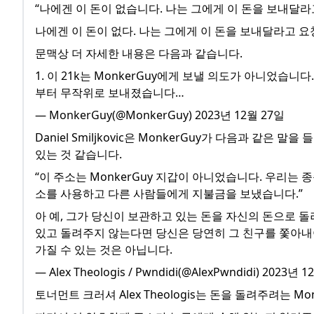
“나에겐 이 돈이 없습니다. 나는 그에게 이 돈을 보내달라
나에겐 이 돈이 없다. 나는 그에게 이 돈을 보내달라고 
문맥상 더 자세한 내용은 다음과 같습니다.
1. 이 21k는 MonkerGuy에게 보낼 의도가 아니었습
부터 무작위로 보내졌습니다…
— MonkerGuy(@MonkerGuy) 2023년 12월 27일
Daniel Smiljkovic은 MonkerGuy가 다음과 같
있는 것 같습니다.
“이 주소는 MonkerGuy 지갑이 아니었습니다. 우리는 종
소를 사용하고 다른 사람들에게 지불금을 보냈습니다.”
아 예, 그가 당신이 보관하고 있는 돈을 자신의 돈으로 
있고 돌려주지 않는다면 당신은 당연히 그 친구를 쫓아내
가질 수 있는 것은 아닙니다.
— Alex Theologis / Pwndidi(@AlexPwndidi) 2023년 
토너먼트 크러셔 Alex Theologis는 돈을 돌려주려는 M