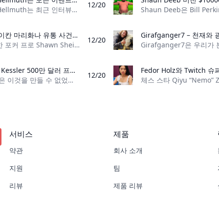
12/20
Phil Hellmuth는 최근 인터뷰에서 모든 이벤트에 참여하는 “포커 키드"를 향해 총격을 가했다고 밝혔습니다. Poker Brat는 대부분의
숀 셰이칸 마리화나 유통 사건에서 징역 40년 대신 집행유예 구걸 숀 셰이칸(Shawn Sheikhan)은 마리화나 유통 사건에서 감옥보다는 집행유예에 대한 그의 주장이 받아들여졌는지 이번 주에 알게 될 것이다.
12/20
유명한 포커 프로 Shawn Sheikhan은 마리화나 배포 음모에 대해 유죄를 인정한 후 감옥이 아닌 보호관찰에 대한 그의 주장이 받아들여졌는지 이번 주에 알게 될 것입니다
Allen Kessler 500만 달러 프리롤 불만 제기로 비난 Allen Kessler는 우승자에게 100만 달러가 주어지는 500만 달러의 프리롤에 대해 불평한 이유로 Twitter/X에서 비난을 받았습니다.
12/20
“당신은 이것을 만들 수 없었습니다” 순간에, 완고한 Allen Kessler는 100만 달러가 우승자에게 돌아가는 500만 달러의 상금 풀
서비스
제품
약관
회사 소개
지원
팀
리뷰
제품 리뷰