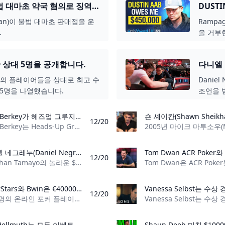
불법 대마초 약국 혐의로 징역 4
DUST
han)이 불법 대마초 판매점을 운
Ramp
.
을 거부한
한 상대 5명을 공개합니다.
다니엘 
란에 
 최고의 플레이어들을 상대로 최고 수
Danie
 5명을 나열했습니다.
조언을 
Matt Berkey가 헤즈업 그루지 매치에서 Nik Airball을 격파했습니다. Matt Berkey는 Heads-Up Grudge Match의 마지막 두 세션에서 Nik Airball을 완전히 압도하여 엄청난 선두를 차지했습니다!
12/20
Matt Berkey는 Heads-Up Grudge Match의 마지막 두 세션에서 Nik Airball을 완전히 압도하여 엄청난 선두를 차지했습니다. 총계: 매트 +659.8k 플레이 시간 55 9일차 내일
다니엘 네그레누(Daniel Negreanu) 메인 이벤트 노트북 논란에 입장 Daniel Negreanu는 메인 이벤트 우승 중 Jonathan Tamayo가 해결사 조언을 받은 것에 대한 입소문 토론에 합류했습니다.
12/20
Jonathan Tamayo의 놀라운 $10million WSOP 메인 이벤트에 대한 논쟁이 터졌습니다. 잠재적인 GTO 조언을 받기 위해 손 사이로 달려가는 것이 규칙에 어긋난다는 주장이 있습니다. Daniel N
PokerStars와 Bwin은 €400000 이상의 플레이어 손실을 상환하라는 명령을 받았습니다. 최근 판결에서 PokerStars와 Bwin은 모두 네덜란드에서 패배한 플레이어에게 €40000 이상을 환불하라는 명령을 받았습니다.
12/20
수천 명의 온라인 포커 플레이어에게 영향을 미칠 수 있는 놀라운 판결에서 PokerStars와 Bwin은 모두 네덜란드에서 패배한 플레이어에게 환불하라는 명령
Phil Hellmuth는 모든 이벤트에 대해 베팅하는 Poker Kids에 장광설을 퍼붓습니다. Phil Hellmuth는 최근 인터뷰에서 모든 이벤트에 참여하는 포커 키드를 향해 총격을 가했다고 밝혔습니다.