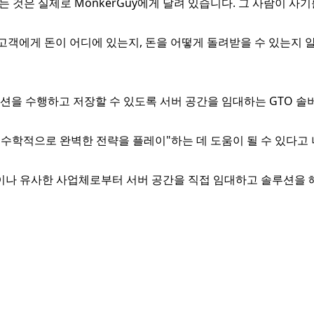
것은 실제로 MonkerGuy에게 달려 있습니다. 그 사람이 사기
고객에게 돈이 어디에 있는지, 돈을 어떻게 돌려받을 수 있는지 
루션을 수행하고 저장할 수 있도록 서버 공간을 임대하는 GTO 솔
수학적으로 완벽한 전략을 플레이"하는 데 도움이 될 수 있다고 
n이나 유사한 사업체로부터 서버 공간을 직접 임대하고 솔루션을