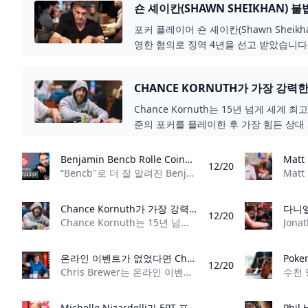
숀 셰이칸(SHAWN SHEIKHAN) 
년 선고
포커 플레이어 숀 셰이칸(Shawn Sheik
영한 혐의로 징역 4년을 선고 받았습니다
CHANCE KORNUTH가 가장 강력
Chance Kornuth는 15년 넘게 세계
준의 포커를 플레이한 후 가장 힘든 상대
Benjamin Bencb Rolle CoinPoker와 홍보대사 계약 체결 Bencb로 더 잘 알려진 Benjamin Rolle은 CoinPoker의 브랜드 홍보대사로 활동하기로 계약을 체결하여 빠르게 성장하는 유명 목록에 그의 이름을 추가했습니다.
12/20
“Bencb"로 더 잘 알려진 Benjamin Rolle은 CoinPoker의 브랜드 홍보대사로 활동하기로 계약을 체결하여 빠르게 성장하는 유명
Chance Kornuth가 가장 강력한 상대 5명을 공개합니다. Chance Kornuth는 15년 넘게 세계 최고의 플레이어들을 상대로 최고 수준의 포커를 플레이한 후 가장 힘든 상대 5명을 나열했습니다.
12/20
Chance Kornuth는 15년 넘게 세계 최고의 플레이어들을 상대로 최고 수준의 포커를 플레이한 후 가장 힘든 상대 5명을 나열했습니다. Kornuth는 수년에 걸쳐
온라인 이벤트가 없었다면 Chris Brewer가 2023년 WSOP 올해의 선수상을 수상했을 것입니다! Chris Brewer는 온라인 이벤트가 없었다면 2023 WSOP 올해의 선수상을 수상했을 것입니다. 우승자 Ian Matakis는 10위에 그쳤습니다!
12/20
Chris Brewer는 온라인 이벤트가 없었다면 2023년 WSOP 올해의 선수상을 수상했을 것으로 계산되었으며 우승자 Ian Matakis는 10위에 그쳤습니다. 온라인
Michelle Nizardelli가 EPT 프라하에서 Gattas Kortas에게 박치기를 했습니다! EPT 프라하 메인 이벤트는 어젯밤 두 선수가 펠트 안팎에서 충돌하면서 폭력 사태가 발생했습니다. 퍼플 탑 페어로 Gattas Kortas의 희망이 끝났고 박치기로 Michelle Nizardelli의 참가가 끝났습니다!