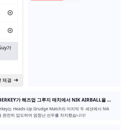
rGuy가
계약 체결
 BERKEY가 헤즈업 그루지 매치에서 NIK AIRBALL을 격
니다.
erkey는 Heads-Up Grudge Match의 마지막 두 세션에서 Nik
ll을 완전히 압도하여 엄청난 선두를 차지했습니다!