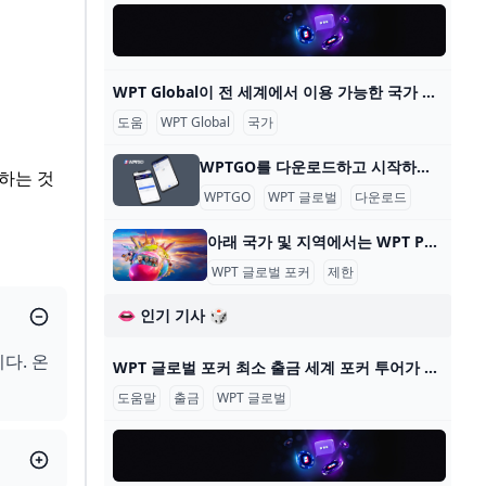
WPT
WPT
WPT Global이 전 세계에서 이용 가능한 국가 1: 지역 WPTG는 다음 지역을 지원합니다: 대한민국 🇰🇷 일본 🇯🇵 베트남 🇻🇳 멕시코 🇲🇽 말레이시아 🇲🇾 인도네시아 🇮🇩 WPTG는 이러한 지역에 오프라인 부서
도움
WPT Global
국가
WPTGO를 다운로드하고 시작하는 방법 WPTGO를 다운로드하고 온라인 포커를 시작하는 방법 World Poker Tour와 관련된 온라인 포커 플랫폼인 WPTGO를 시작하는 것은 간단하고 빠릅니다. 다음의 간단한
 하는 것
WPTGO
WPT 글로벌
다운로드
아래 국가 및 지역에서는 WPT Poker Global을 다운로드하고 플레이할 수 없습니다. WPT Global Poker는 100개 이상의 국가에서 플레이어가 접속할 수 있지만 현지 규정에 따른 특정 제한 사항이 있습니다. 아래 국가 및 지역에서 WPT Poker Global을 다운
WPT 글로벌 포커
제한
👄 인기 기사 🎲
다. 온
WPT 글로벌 포커 최소 출금 세계 포커 투어가 지원하는 트렌디한 포커 플랫폼 WPT 글로벌의 혜택을 알아보세요. 원활한 게임 플레이를 위한 간편한 입출금 프로세스에 대해 배워보세요. 2022년에
도움말
출금
WPT 글로벌
WPT
WPT