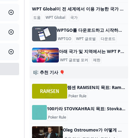
WPT Global이 전 세계에서 이용 가능한 국가 1: 지역 WPTG는 다음 지역을 지원합니다: 대한민국 🇰🇷 일본 🇯🇵 베트남 🇻🇳 멕시코 🇲🇽 말레이시아 🇲🇾 인도네시아 🇮🇩 WPTG는 이러한 지역에 오프라인 부서
도움
WPT Global
국가
WPTGO를 다운로드하고 시작하는 방법 WPTGO를 다운로드하고 온라인 포커를 시작하는 방법 World Poker Tour와 관련된 온라인 포커 플랫폼인 WPTGO를 시작하는 것은 간단하고 빠릅니다. 다음의 간단한
WPTGO
WPT 글로벌
다운로드
아래 국가 및 지역에서는 WPT Poker Global을 다운로드하고 플레이할 수 없습니다. WPT Global Poker는 100개 이상의 국가에서 플레이어가 접속할 수 있지만 현지 규정에 따른 특정 제한 사항이 있습니다. 아래 국가 및 지역에서 WPT Poker Global을 다운
WPT 글로벌 포커
제한
🎼 추천 기사 🎈
램센 RAMSEN의 목표: Ramsen의 목표는 트릭을 획득하여 두 번의 크로스를 완료하는 최초의 플레이어가 되는 것입니다. 플레이어 수: 3~5명 재료: 바이에른
Poker Rule
100카라 STOVKAHRA의 목표: Stovkahra의 목표는 100점을 달성하는 첫 번째 팀이 되는 것입니다. 플레이어 수: 4명 재료: 수정된 52장 카드 데크 1개
Poker Rule
Oleg Ostroumov가 어떻게 최초의 포커 해결사를 만들고 23세에 50만 달러를 벌었는지 밝혔습니다. Oleg Ostroumov는 이제 불과 23세의 나이에 세계 최초의 GTO 포커 솔버를 만들어 다른 고액 전설 중 Truteller와 Kanu7에 판매한 흥미로운 이야기를