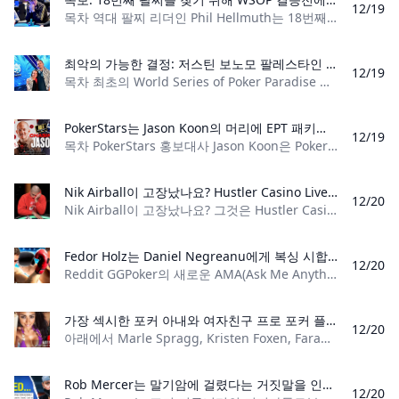
12/19
목차 역대 팔찌 리더인 Phil Hellmuth는 18번째 팔찌로 선두를 연장하려고 WSOP Paradise의 최종 테이블에 진출했습니다. Hellmuth는 Poke
최악의 가능한 결정: 저스틴 보노모 팔레스타인 스카프 논란 이후 연설 프로 팔레스타인 스카프 착용으로 인해 WSOP 파라다이스 슈퍼 메인 이벤트에서 포커 프로가 거의 실격될 뻔한 Justin Bonomo의 이야기를 들어보세요.
12/19
목차 최초의 World Series of Poker Paradise 슈퍼 메인 이벤트는 지배적인 칩 리드를 즐기는 가장 재미있는 고위험 플레이어 중 한 명, 드물게 카드로 복귀하는 뛰어난 과학 커뮤니케이터, 그리
PokerStars는 Jason Koon의 머리에 EPT 패키지 바운티를 걸었습니다. 미국의 PokerStars 플레이어는 항공편 숙박 바이인이 포함된 EPT Monte Carlo 패키지 여행에서 우승할 수 있습니다. 그들은 Jason Koon을 이기기만 하면 됩니다!
12/19
목차 PokerStars 홍보대사 Jason Koon은 PokerStars North America의 새로운 프로모션에서 대가를 치르게 되었습니다. 크리스마스 직전에 예정된 한 쌍의 특별 “Chasin’ Jason” 프리롤 토너먼트에
Nik Airball이 고장났나요? Hustler Casino Live에서 $8000000 손실 Nik Airball이 고장났나요? 그것은 Hustler Casino Live 단골 손님이 엄청난 $8000000의 손실을 입었다고 인정한 후에 묻는 질문입니다.
12/20
Nik Airball이 고장났나요? 그것은 Hustler Casino Live의 단골 손님이 최근 인터뷰에서 쇼에서 무려 8,000,000달러를 잃었다고 인정한 후 묻는 질문입니다.
Fedor Holz는 Daniel Negreanu에게 복싱 시합에 도전할 것입니다. Reddit의 새로운 AMA(Ask Me Anything)에서 Fedor Holz는 Daniel Negreanu에게 복싱 시합에 도전하고 싶다고 말했습니다!
12/20
Reddit GGPoker의 새로운 AMA(Ask Me Anything)에서 Fedor Holz 대사는 Daniel Negreanu에게 복싱 시합에 도전하고 싶다고 말했습니다! 첫 번째 질문은 플레이어가
가장 섹시한 포커 아내와 여자친구 프로 포커 플레이어의 가장 섹시한 포커 아내와 여자친구를 만나보세요: Marle Spragg · Kristen Foxen · Farah Galfond · Kara Scott · Jennifer Tilly.
12/20
아래에서 Marle Spragg, Kristen Foxen, Farah Galfond, Kara Scott 및 Jennifer Tilly를 포함한 전문 포커 플레이어의 가장 인기 있는 포커 아내와 여자 친구를 만나보세요. 가장 섹시한 포커 아내와 여자친구 가장
Rob Mercer는 말기암에 걸렸다는 거짓말을 인정하고 40000달러를 훔쳤습니다. Rob Mercer는 말기 암에 걸렸다는 사실을 거짓말로 인정했지만 포커 커뮤니티에서 사기로 당한 40000달러를 돌려주기를 거부했습니다.
12/20