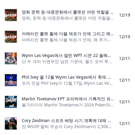
영화 문학 등 대중문화에서 룰렛은 어떤 역할을 했나요? 룰렛은 수많은 영화 책 및 기타 형태의 미디어에 등장하면서 대중 문화에서 중요한 역할을 해왔습니다. 영화에서 룰렛은 화려함 사치 위험 감수의 상징으로 자주 등장합니다. 가장 유명한 사례 중 하나는 게임이 여러 장면에서 눈에 띄게 등장하는 고전 영화 카사블랑카입니다. 영화 속 캐릭터 릭(험프리 보가트 분)은 룰렛이 주요 볼거리 중 하나인 모로코 카사블랑카에서 인기 있는 나이트클럽과 카지노를 운영하고 있다.
12/19
영화, 문학 등 대중문화에서 룰렛은 어떤 역할을 했나요? 룰렛은 수많은 영화, 책 및 기타 형태의 미디어에 등장하면서 대중 문화에서 중요한 역할을 해왔습니다. 영화에
아메리칸 룰렛 휠에 더블 제로가 언제 그리고 왜 추가되었나요? 더블 제로는 19세기 중반 미국식 룰렛 휠에 추가되었습니다. 정확한 연도는 확실하지 않으나 1860년대쯤에 추가된 것으로 추정된다. 추가한 이유는 하우스 엣지를 높여 카지노의 게임 수익성을 높이기 위한 것이었습니다.
12/19
아메리칸 룰렛 휠에 더블 제로가 언제, 왜 추가되었나요? 더블 제로는 19세기 중반 미국식 룰렛 휠에 추가되었습니다. 정확한 연도는 확실하지 않으나 1860년대쯤
Wynn Las Vegas에서 열린 WPT 시즌 22 올해의 선수를 위한 스릴 넘치는 레이스 WPT(World Poker Tour) 시즌 22 올해의 선수를 위한 경쟁이 Wynn Las Vegas에서 뜨거워지고 있습니다. 송윤규가 선두를 달리고 있지만 랜던 타이스 에릭 아프리아트 등 유력 경쟁자들이 2개의 이벤트를 남겨두고 바짝 추격하고 있다.
12/11
단 두 개의 이벤트만 남은 가운데, 월드 포커 투어(WPT) 시즌 22 올해의 선수(POY)를 위한 경쟁이 그 어느 때보다 치열합니다. Bin Weng이 일찍 타이틀을 확보
Phil Ivey 올 12월 Wynn Las Vegas에서 축제 모임 게임 주최 Phil Ivey와 다른 포커 스타들은 12월 17일 Wynn Las Vegas에서 축제 모임 게임을 주최할 예정입니다. 게임 내 유명 인사들이 참여하는 이 독특한 홀리데이 포커 이벤트에 참여하세요.
12/11
포커 전설 Phil Ivey가 12월 17일 Wynn Las Vegas 포커룸에 입장하여 특별한 크리스마스 테마의 Meet-Up Game(MUG)을 선보일 예정입니다. 아니요, 포커 명예의 전당은
Martin Tsvetanov EPT 프라하에서 기록적인 유레카 메인 이벤트 우승 Martin Tsvetanov는 EPT 프라하에서 열린 2024 Eureka 메인 이벤트에서 스릴 넘치는 최종 테이블 퍼포먼스를 선보인 후 상금 €449034를 획득했습니다.
12/11
불가리아의 Martin Tsvetanov가 2024 PokerStars European Poker Tour(EPT) 프라하에서 열린 1,100개의 유레카 메인 이벤트에서 기록적인 €449,034를 획득하며 승리를 거두었습니
Cory Zeidman 스포츠 베팅 사기 계획에 대해 유죄를 인정 WSOP 팔찌 우승자 Cory Zeidman은 2500만 달러 규모의 스포츠 베팅 사기 계획과 관련된 음모 및 송금 사기 혐의에 대해 유죄를 인정했습니다.
12/11
전 WSOP 팔찌 우승자 Cory Zeidman이 2,500만 달러 규모의 스포츠 베팅 사기 계획과 관련하여 유죄를 인정했습니다. 한때 포커 커뮤니티에서 유명했던 64세의 포