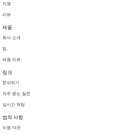
지원
리뷰
제품
회사 소개
팀
제품 리뷰
링크
문의하기
자주 묻는 질문
실시간 채팅
법적 사항
이용 약관