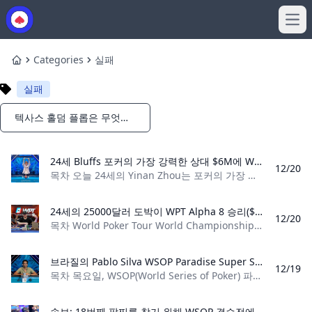
Ope
Categories
실패
Home
실패
텍사스 홀덤 플롭은 무엇을 의미하나요?
Notifications
24세 Bluffs 포커의 가장 강력한 상대 $6M에 WSOP 슈퍼 메인 우승 중국의 Ivan Zhou는 포커의 가장 힘든 상대에게 허세를 부리고 그의 우상을 무너뜨려 사상 최초의 WSOP Paradise 슈퍼 메인 이벤트에서 600만 달러를 획득했습니다. 자세히 읽어보세요.
12/20
목차 오늘 24세의 Yinan Zhou는 포커의 가장 힘든 상대에게 허세를 부리고 그의 포커 우상을 쓰러뜨리고 바하마에서 열린 $25,000 바이인 이벤트에서 $6,000,000를
24세의 25000달러 도박이 WPT Alpha 8 승리($684684)로 결실을 맺었습니다. $25800 WPT Alpha 8은 12월 19일 목요일 World Poker Tour World Championships에서 열렸으며 최종 우승자에게 $787959를 수여했습니다.
12/20
목차 World Poker Tour World Championship 4일차가 가장 많은 관심을 끌었지만, Wynn Las Vegas에서는 더 조용하지만 똑같이 강렬한 대결이 펼쳐졌습니다. WPT 월드 챔피언십의 가장 높은 바이인
브라질의 Pablo Silva WSOP Paradise Super Saver $1M Invitational 우승($200000) 브라질의 Pablo Silva가 487명의 플레이어 중 1위를 차지하여 2024 World Series of Poker Paradise 이벤트 #14: Super Saver $1000000 Invitational에서 $200000에 우승했습니다.
12/19
목차 목요일, WSOP(World Series of Poker) 파라다이스 이벤트 #14: 슈퍼 세이버 $1,000,000 인비테이셔널 2일차가 진행되었습니다. 슈퍼 메인 이벤트에 참가한 팔찌 보유자, $100K 패키지 얼리버드 구매
속보: 18번째 팔찌를 찾기 위해 WSOP 결승전에서 Phil Hellmuth 역대 팔찌 리더인 Phil Hellmuth는 18번째 팔찌로 선두를 연장하려고 WSOP Paradise의 최종 테이블에 진출했습니다. 자세히 알아보세요.