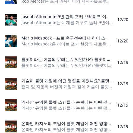
Rob Mercer는 포커 커뮤니티의 지지자들로부터 40,000달러를 사기한 후 자신이 말기암에 걸리지 않았음을 인정했습니다. 37세의 그는 지난 화요일 Las Vegas Review
Joseph Altomonte 9년 간의 포커 브레이크 이후 첫 토너먼트에서 WSOP 팔찌와 $217102 획득 Joseph Altomonte는 9년 간의 포커 휴식 이후 첫 번째 포커 토너먼트에서 WSOP 팔찌를 획득하여 불가능을 가능하게 만들었습니다.
12/20
Joseph Altomonte는 시계를 거꾸로 돌려 9년여 만에 처음으로 포커 토너먼트에서 우승했습니다. 미국인은 2023년 World Series of Poker 게임에 복귀하여 이벤트 #13: $600 Pot-Limit Omaha
Mario Mosböck – 프로 축구선수에서 하이 스테이크 포커 플레이어까지 Mario Mosböck과 프로 축구 선수에서 고위험 토너먼트 크러셔로 성장한 그의 성장은 그야말로 탁월했습니다.
12/20
Mario Mosböck은 라이브 포커 현장의 새로운 스타 중 한 명임을 입증하고 있습니다. 프로 축구 선수에서 고위험 토너먼트 크러셔로 성장한 그의 성장은 그야말로 탁월했
룰렛이라는 이름의 유래는 무엇인가요? 룰렛이라는 이름의 유래는 프랑스어로 작은 바퀴라는 뜻이다. 이 이름은 게임이 회전하는 작은 바퀴에서 진행되며 플레이어는 공이 어디에 떨어질지에 대해 베팅을 한다는 사실에서 유래되었습니다. 룰렛이라는 단어는 현재 상황에서 18세기에 처음 사용되었지만 게임 자체의 역사는 훨씬 이전으로 거슬러 올라갑니다.
12/19
룰렛이라는 이름의 유래는 무엇인가요? ‘룰렛’이라는 이름의 유래는 프랑스어로 ‘작은 바퀴’라는 뜻입니
기술이 룰렛 게임에 어떤 영향을 미쳤나요? 룰렛 게임에서 가장 중요한 기술 발전 중 하나는 전자 룰렛 테이블의 도입이었습니다. 이 테이블에는 룰렛 휠의 회전을 시뮬레이션하는 디지털 디스플레이가 있으며 플레이어는 터치스크린 인터페이스에 베팅할 수 있습니다. 이를 통해 기존 룰렛 테이블보다 휠을 더 자주 회전할 수 있으므로 더 빠른 게임 플레이가 가능합니다.
12/19
전자 및 자동화 버전의 게임과 같이 기술이 룰렛 게임에 어떤 영향을 미쳤습니까? 룰렛 게임에서 가장 중요한 기술 발전 중 하나는 전자 룰렛 테이블의 도입이었습니다. 이 테
역사상 유명한 룰렛 스캔들과 논란에는 어떤 것들이 있나요? Eudaemons – 1970년대에 캘리포니아 대학교 산타 크루즈의 물리학 학생 그룹이 컴퓨터를 사용하여 네바다 카지노에서 룰렛 게임의 결과를 예측했습니다. 그들은 스스로를 Eudaemons라고 불렀으며 운영이 중단되기 전에 상당한 이익을 얻었습니다.
12/19
역사상 유명한 룰렛 스캔들과 논란에는 어떤 것들이 있나요? 1. Eudaemons - 1970년대에 캘리포니아 대학교 산타 크루즈의 물리학 학생 그룹이 컴퓨터를 사용하여 네바다 카지
온라인 카지노의 도입이 룰렛 게임에 어떤 영향을 미쳤습니까? 온라인 카지노는 또한 전통적인 카지노에서는 일반적으로 볼 수 없는 다중 휠 룰렛 및 미니 룰렛과 같은 새로운 변형 룰렛을 도입했습니다. 또한 많은 온라인 카지노에서는 실제 카지노에서 플레이하는 것과 같은 경험을 시뮬레이션하는 라이브 딜러 룰렛을 제공합니다.
12/19
온라인 카지노의 도입이 룰렛 게임에 어떤 영향을 미쳤습니까? 온라인 카지노의 도입은 룰렛 게임에 큰 영향을 미쳤습니다. 온라인 카지노는 인터넷 연결을 통해 누구나 쉽