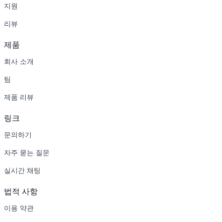
지원
리뷰
제품
회사 소개
팀
제품 리뷰
링크
문의하기
자주 묻는 질문
실시간 채팅
법적 사항
이용 약관