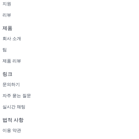
지원
리뷰
제품
회사 소개
팀
제품 리뷰
링크
문의하기
자주 묻는 질문
실시간 채팅
법적 사항
이용 약관