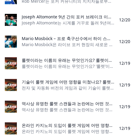
Rob Mercer는 포커 커뮤니티의 지지자들로부터 40,000달러를 사기한 후 자신이 말기암에 걸리지 않았음을 인정했습니다. 37세의 그는 지난 화요일 Las Vegas Review
Joseph Altomonte 9년 간의 포커 브레이크 이후 첫 토너먼트에서 WSOP 팔찌와 $217102 획득 Joseph Altomonte는 9년 간의 포커 휴식 이후 첫 번째 포커 토너먼트에서 WSOP 팔찌를 획득하여 불가능을 가능하게 만들었습니다.
12/20
Joseph Altomonte는 시계를 거꾸로 돌려 9년여 만에 처음으로 포커 토너먼트에서 우승했습니다. 미국인은 2023년 World Series of Poker 게임에 복귀하여 이벤트 #13: $600 Pot-Limit Omaha
Mario Mosböck – 프로 축구선수에서 하이 스테이크 포커 플레이어까지 Mario Mosböck과 프로 축구 선수에서 고위험 토너먼트 크러셔로 성장한 그의 성장은 그야말로 탁월했습니다.
12/20
Mario Mosböck은 라이브 포커 현장의 새로운 스타 중 한 명임을 입증하고 있습니다. 프로 축구 선수에서 고위험 토너먼트 크러셔로 성장한 그의 성장은 그야말로 탁월했
룰렛이라는 이름의 유래는 무엇인가요? 룰렛이라는 이름의 유래는 프랑스어로 작은 바퀴라는 뜻이다. 이 이름은 게임이 회전하는 작은 바퀴에서 진행되며 플레이어는 공이 어디에 떨어질지에 대해 베팅을 한다는 사실에서 유래되었습니다. 룰렛이라는 단어는 현재 상황에서 18세기에 처음 사용되었지만 게임 자체의 역사는 훨씬 이전으로 거슬러 올라갑니다.
12/19
룰렛이라는 이름의 유래는 무엇인가요? ‘룰렛’이라는 이름의 유래는 프랑스어로 ‘작은 바퀴’라는 뜻입니
기술이 룰렛 게임에 어떤 영향을 미쳤나요? 룰렛 게임에서 가장 중요한 기술 발전 중 하나는 전자 룰렛 테이블의 도입이었습니다. 이 테이블에는 룰렛 휠의 회전을 시뮬레이션하는 디지털 디스플레이가 있으며 플레이어는 터치스크린 인터페이스에 베팅할 수 있습니다. 이를 통해 기존 룰렛 테이블보다 휠을 더 자주 회전할 수 있으므로 더 빠른 게임 플레이가 가능합니다.
12/19
전자 및 자동화 버전의 게임과 같이 기술이 룰렛 게임에 어떤 영향을 미쳤습니까? 룰렛 게임에서 가장 중요한 기술 발전 중 하나는 전자 룰렛 테이블의 도입이었습니다. 이 테
역사상 유명한 룰렛 스캔들과 논란에는 어떤 것들이 있나요? Eudaemons – 1970년대에 캘리포니아 대학교 산타 크루즈의 물리학 학생 그룹이 컴퓨터를 사용하여 네바다 카지노에서 룰렛 게임의 결과를 예측했습니다. 그들은 스스로를 Eudaemons라고 불렀으며 운영이 중단되기 전에 상당한 이익을 얻었습니다.
12/19
역사상 유명한 룰렛 스캔들과 논란에는 어떤 것들이 있나요? 1. Eudaemons - 1970년대에 캘리포니아 대학교 산타 크루즈의 물리학 학생 그룹이 컴퓨터를 사용하여 네바다 카지
온라인 카지노의 도입이 룰렛 게임에 어떤 영향을 미쳤습니까? 온라인 카지노는 또한 전통적인 카지노에서는 일반적으로 볼 수 없는 다중 휠 룰렛 및 미니 룰렛과 같은 새로운 변형 룰렛을 도입했습니다. 또한 많은 온라인 카지노에서는 실제 카지노에서 플레이하는 것과 같은 경험을 시뮬레이션하는 라이브 딜러 룰렛을 제공합니다.
12/19
온라인 카지노의 도입이 룰렛 게임에 어떤 영향을 미쳤습니까? 온라인 카지노의 도입은 룰렛 게임에 큰 영향을 미쳤습니다. 온라인 카지노는 인터넷 연결을 통해 누구나 쉽