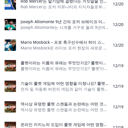
Rob Mercer는 말기암에 걸렸다는 거짓말을 인정하고 40000달러를 훔쳤습니다. Rob Mercer는 말기 암에 걸렸다는 사실을 거짓말로 인정했지만 포커 커뮤니티에서 사기로 당한 40000달러를 돌려주기를 거부했습니다.
12/20
Rob Mercer는 포커 커뮤니티의 지지자들로부터 40,000달러를 사기한 후 자신이 말기암에 걸리지 않았음을 인정했습니다. 37세의 그는 지난 화요일 Las Vegas Review
Joseph Altomonte 9년 간의 포커 브레이크 이후 첫 토너먼트에서 WSOP 팔찌와 $217102 획득 Joseph Altomonte는 9년 간의 포커 휴식 이후 첫 번째 포커 토너먼트에서 WSOP 팔찌를 획득하여 불가능을 가능하게 만들었습니다.
12/20
Joseph Altomonte는 시계를 거꾸로 돌려 9년여 만에 처음으로 포커 토너먼트에서 우승했습니다. 미국인은 2023년 World Series of Poker 게임에 복귀하여 이벤트 #13: $600 Pot-Limit Omaha
Mario Mosböck – 프로 축구선수에서 하이 스테이크 포커 플레이어까지 Mario Mosböck과 프로 축구 선수에서 고위험 토너먼트 크러셔로 성장한 그의 성장은 그야말로 탁월했습니다.
12/20
Mario Mosböck은 라이브 포커 현장의 새로운 스타 중 한 명임을 입증하고 있습니다. 프로 축구 선수에서 고위험 토너먼트 크러셔로 성장한 그의 성장은 그야말로 탁월했
룰렛이라는 이름의 유래는 무엇인가요? 룰렛이라는 이름의 유래는 프랑스어로 작은 바퀴라는 뜻이다. 이 이름은 게임이 회전하는 작은 바퀴에서 진행되며 플레이어는 공이 어디에 떨어질지에 대해 베팅을 한다는 사실에서 유래되었습니다. 룰렛이라는 단어는 현재 상황에서 18세기에 처음 사용되었지만 게임 자체의 역사는 훨씬 이전으로 거슬러 올라갑니다.
12/19
룰렛이라는 이름의 유래는 무엇인가요? ‘룰렛’이라는 이름의 유래는 프랑스어로 ‘작은 바퀴’라는 뜻입니
기술이 룰렛 게임에 어떤 영향을 미쳤나요? 룰렛 게임에서 가장 중요한 기술 발전 중 하나는 전자 룰렛 테이블의 도입이었습니다. 이 테이블에는 룰렛 휠의 회전을 시뮬레이션하는 디지털 디스플레이가 있으며 플레이어는 터치스크린 인터페이스에 베팅할 수 있습니다. 이를 통해 기존 룰렛 테이블보다 휠을 더 자주 회전할 수 있으므로 더 빠른 게임 플레이가 가능합니다.
12/19
전자 및 자동화 버전의 게임과 같이 기술이 룰렛 게임에 어떤 영향을 미쳤습니까? 룰렛 게임에서 가장 중요한 기술 발전 중 하나는 전자 룰렛 테이블의 도입이었습니다. 이 테
역사상 유명한 룰렛 스캔들과 논란에는 어떤 것들이 있나요? Eudaemons – 1970년대에 캘리포니아 대학교 산타 크루즈의 물리학 학생 그룹이 컴퓨터를 사용하여 네바다 카지노에서 룰렛 게임의 결과를 예측했습니다. 그들은 스스로를 Eudaemons라고 불렀으며 운영이 중단되기 전에 상당한 이익을 얻었습니다.
12/19
역사상 유명한 룰렛 스캔들과 논란에는 어떤 것들이 있나요? 1. Eudaemons - 1970년대에 캘리포니아 대학교 산타 크루즈의 물리학 학생 그룹이 컴퓨터를 사용하여 네바다 카지
온라인 카지노의 도입이 룰렛 게임에 어떤 영향을 미쳤습니까? 온라인 카지노는 또한 전통적인 카지노에서는 일반적으로 볼 수 없는 다중 휠 룰렛 및 미니 룰렛과 같은 새로운 변형 룰렛을 도입했습니다. 또한 많은 온라인 카지노에서는 실제 카지노에서 플레이하는 것과 같은 경험을 시뮬레이션하는 라이브 딜러 룰렛을 제공합니다.
12/19