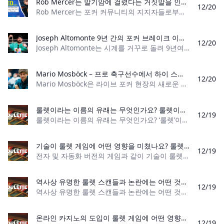
Rob Mercer는 말기암에 걸렸다는 거짓말을 인정하고 40000달러를 훔쳤습니다. Rob Mercer는 말기 암에 걸렸다는 사실을 거짓말로 인정했지만 포커 커뮤니티에서 사기로 당한 40000달러를 돌려주기를 거부했습니다.
12/20
Rob Mercer는 포커 커뮤니티의 지지자들로부터 40,000달러를 사기한 후 자신이 말기암에 걸리지 않았음을 인정했습니다. 37세의 그는 지난 화요일 Las Vegas Review
Joseph Altomonte 9년 간의 포커 브레이크 이후 첫 토너먼트에서 WSOP 팔찌와 $217102 획득 Joseph Altomonte는 9년 간의 포커 휴식 이후 첫 번째 포커 토너먼트에서 WSOP 팔찌를 획득하여 불가능을 가능하게 만들었습니다.
12/20
Joseph Altomonte는 시계를 거꾸로 돌려 9년여 만에 처음으로 포커 토너먼트에서 우승했습니다. 미국인은 2023년 World Series of Poker 게임에 복귀하여 이벤트 #13: $600 Pot-Limit Omaha
Mario Mosböck – 프로 축구선수에서 하이 스테이크 포커 플레이어까지 Mario Mosböck과 프로 축구 선수에서 고위험 토너먼트 크러셔로 성장한 그의 성장은 그야말로 탁월했습니다.
12/20
Mario Mosböck은 라이브 포커 현장의 새로운 스타 중 한 명임을 입증하고 있습니다. 프로 축구 선수에서 고위험 토너먼트 크러셔로 성장한 그의 성장은 그야말로 탁월했
룰렛이라는 이름의 유래는 무엇인가요? 룰렛이라는 이름의 유래는 프랑스어로 작은 바퀴라는 뜻이다. 이 이름은 게임이 회전하는 작은 바퀴에서 진행되며 플레이어는 공이 어디에 떨어질지에 대해 베팅을 한다는 사실에서 유래되었습니다. 룰렛이라는 단어는 현재 상황에서 18세기에 처음 사용되었지만 게임 자체의 역사는 훨씬 이전으로 거슬러 올라갑니다.
12/19
룰렛이라는 이름의 유래는 무엇인가요? ‘룰렛’이라는 이름의 유래는 프랑스어로 ‘작은 바퀴’라는 뜻입니
기술이 룰렛 게임에 어떤 영향을 미쳤나요? 룰렛 게임에서 가장 중요한 기술 발전 중 하나는 전자 룰렛 테이블의 도입이었습니다. 이 테이블에는 룰렛 휠의 회전을 시뮬레이션하는 디지털 디스플레이가 있으며 플레이어는 터치스크린 인터페이스에 베팅할 수 있습니다. 이를 통해 기존 룰렛 테이블보다 휠을 더 자주 회전할 수 있으므로 더 빠른 게임 플레이가 가능합니다.
12/19
전자 및 자동화 버전의 게임과 같이 기술이 룰렛 게임에 어떤 영향을 미쳤습니까? 룰렛 게임에서 가장 중요한 기술 발전 중 하나는 전자 룰렛 테이블의 도입이었습니다. 이 테
역사상 유명한 룰렛 스캔들과 논란에는 어떤 것들이 있나요? Eudaemons – 1970년대에 캘리포니아 대학교 산타 크루즈의 물리학 학생 그룹이 컴퓨터를 사용하여 네바다 카지노에서 룰렛 게임의 결과를 예측했습니다. 그들은 스스로를 Eudaemons라고 불렀으며 운영이 중단되기 전에 상당한 이익을 얻었습니다.
12/19
역사상 유명한 룰렛 스캔들과 논란에는 어떤 것들이 있나요? 1. Eudaemons - 1970년대에 캘리포니아 대학교 산타 크루즈의 물리학 학생 그룹이 컴퓨터를 사용하여 네바다 카지
온라인 카지노의 도입이 룰렛 게임에 어떤 영향을 미쳤습니까? 온라인 카지노는 또한 전통적인 카지노에서는 일반적으로 볼 수 없는 다중 휠 룰렛 및 미니 룰렛과 같은 새로운 변형 룰렛을 도입했습니다. 또한 많은 온라인 카지노에서는 실제 카지노에서 플레이하는 것과 같은 경험을 시뮬레이션하는 라이브 딜러 룰렛을 제공합니다.
12/19