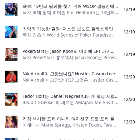
속보: 18번째 팔찌를 찾기 위해 WSOP 결승전에서 Phil Hellmuth 역대 팔찌 리더인 Phil Hellmuth는 18번째 팔찌로 선두를 연장하려고 WSOP Paradise의 최종 테이블에 진출했습니다. 자세히 알아보세요.
12/19
목차 역대 팔찌 리더인 Phil Hellmuth는 18번째 팔찌로 선두를 연장하려고 WSOP Paradise의 최종 테이블에 진출했습니다. Hellmuth는 Poke
최악의 가능한 결정: 저스틴 보노모 팔레스타인 스카프 논란 이후 연설 프로 팔레스타인 스카프 착용으로 인해 WSOP 파라다이스 슈퍼 메인 이벤트에서 포커 프로가 거의 실격될 뻔한 Justin Bonomo의 이야기를 들어보세요.
12/19
목차 최초의 World Series of Poker Paradise 슈퍼 메인 이벤트는 지배적인 칩 리드를 즐기는 가장 재미있는 고위험 플레이어 중 한 명, 드물게 카드로 복귀하는 뛰어난 과학 커뮤니케이터, 그리
PokerStars는 Jason Koon의 머리에 EPT 패키지 바운티를 걸었습니다. 미국의 PokerStars 플레이어는 항공편 숙박 바이인이 포함된 EPT Monte Carlo 패키지 여행에서 우승할 수 있습니다. 그들은 Jason Koon을 이기기만 하면 됩니다!
12/19
목차 PokerStars 홍보대사 Jason Koon은 PokerStars North America의 새로운 프로모션에서 대가를 치르게 되었습니다. 크리스마스 직전에 예정된 한 쌍의 특별 “Chasin’ Jason” 프리롤 토너먼트에
Nik Airball이 고장났나요? Hustler Casino Live에서 $8000000 손실 Nik Airball이 고장났나요? 그것은 Hustler Casino Live 단골 손님이 엄청난 $8000000의 손실을 입었다고 인정한 후에 묻는 질문입니다.
12/20
Nik Airball이 고장났나요? 그것은 Hustler Casino Live의 단골 손님이 최근 인터뷰에서 쇼에서 무려 8,000,000달러를 잃었다고 인정한 후 묻는 질문입니다.
Fedor Holz는 Daniel Negreanu에게 복싱 시합에 도전할 것입니다. Reddit의 새로운 AMA(Ask Me Anything)에서 Fedor Holz는 Daniel Negreanu에게 복싱 시합에 도전하고 싶다고 말했습니다!
12/20
Reddit GGPoker의 새로운 AMA(Ask Me Anything)에서 Fedor Holz 대사는 Daniel Negreanu에게 복싱 시합에 도전하고 싶다고 말했습니다! 첫 번째 질문은 플레이어가
가장 섹시한 포커 아내와 여자친구 프로 포커 플레이어의 가장 섹시한 포커 아내와 여자친구를 만나보세요: Marle Spragg · Kristen Foxen · Farah Galfond · Kara Scott · Jennifer Tilly.
12/20
아래에서 Marle Spragg, Kristen Foxen, Farah Galfond, Kara Scott 및 Jennifer Tilly를 포함한 전문 포커 플레이어의 가장 인기 있는 포커 아내와 여자 친구를 만나보세요. 가장 섹시한 포커 아내와 여자친구 가장